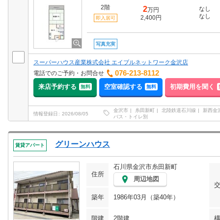
2階
2
なし
万円
なし
2,400円
即入居可
写真充実
スーパーハウス産業株式会社 エイブルネットワーク金沢店
076-213-8112
電話でのご予約・お問合せ
来店予約する
空室確認する
初期費用を聞く
無料
無料
金沢市
糸田新町
北陸鉄道石川線
新西金
情報登録日
2026/08/05
バス・トイレ別
グリーンハウス
賃貸アパート
石川県金沢市糸田新町
住所
周辺地図
築年
1986年03月（築40年）
階建
2階建