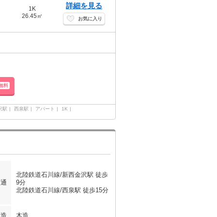
詳細を見る
1K
26.45㎡
お気に入り
無料
沢駅
西泉駅
アパート
1K
北陸鉄道石川線/新西金沢駅 徒歩
交通
9分
北陸鉄道石川線/西泉駅 徒歩15分
構造
木造