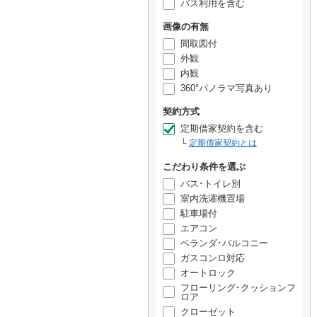
バス利用を含む
画像の有無
間取図付
外観
内観
360°パノラマ写真あり
契約方式
定期借家契約を含む
定期借家契約とは
こだわり条件を選ぶ
バス･トイレ別
室内洗濯機置場
駐車場付
エアコン
ベランダ･バルコニー
ガスコンロ対応
オートロック
フローリング･クッションフ
ロア
クローゼット