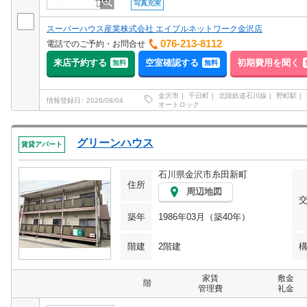
写真充実
スーパーハウス産業株式会社 エイブルネットワーク金沢店
076-213-8112
電話でのご予約・お問合せ
来店予約する
空室確認する
初期費用を聞く
無料
無料
金沢市
千日町
北陸鉄道石川線
野町駅
情報登録日
2026/08/04
オートロック
グリーンハウス
賃貸アパート
石川県金沢市糸田新町
住所
周辺地図
築年
1986年03月（築40年）
階建
2階建
家賃
敷金
階
管理費
礼金