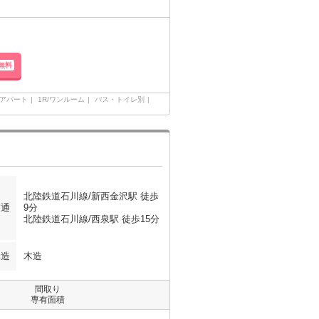
無料
アパート
1R/ワンルーム
バス・トイレ別
北陸鉄道石川線/新西金沢駅 徒歩
交通
9分
北陸鉄道石川線/西泉駅 徒歩15分
構造
木造
間取り
専有面積