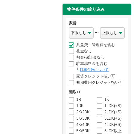
物件条件の絞り込み
家賃
〜
共益費・管理費を含む
礼金なし
敷金/保証金なし
駐車場料金を含む
駐車台数について
家賃クレジット払い可
初期費用クレジット払い可
間取り
1R
1K
1DK
1LDK(+S)
2K/2DK
2LDK(+S)
3K/3DK
3LDK(+S)
4K/4DK
4LDK(+S)
5K/5DK
5LDK以上