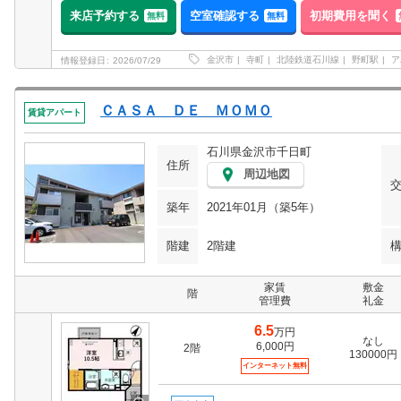
来店予約する
空室確認する
初期費用を聞く
無料
無料
金沢市
寺町
北陸鉄道石川線
野町駅
ア
情報登録日
2026/07/29
ＣＡＳＡ ＤＥ ＭＯＭＯ
賃貸アパート
石川県金沢市千日町
住所
周辺地図
築年
2021年01月（築5年）
階建
2階建
家賃
敷金
階
管理費
礼金
6.5
万円
なし
6,000円
2階
130000円
インターネット無料