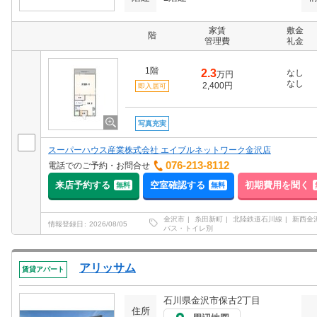
家賃
敷金
階
管理費
礼金
1階
2.3
なし
万円
なし
2,400円
即入居可
写真充実
スーパーハウス産業株式会社 エイブルネットワーク金沢店
076-213-8112
電話でのご予約・お問合せ
来店予約する
空室確認する
初期費用を聞く
無料
無料
金沢市
糸田新町
北陸鉄道石川線
新西金
情報登録日
2026/08/05
バス・トイレ別
アリッサム
賃貸アパート
石川県金沢市保古2丁目
住所