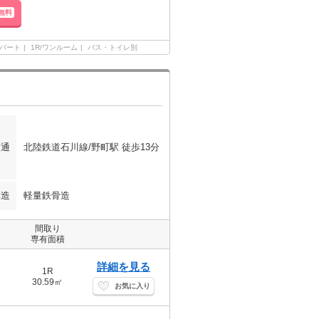
無料
パート
1R/ワンルーム
バス・トイレ別
交通
北陸鉄道石川線/野町駅 徒歩13分
構造
軽量鉄骨造
間取り
専有面積
詳細を見る
1R
30.59㎡
お気に入り