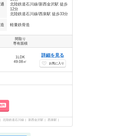
交通
北陸鉄道石川線/新西金沢駅 徒歩
12分
北陸鉄道石川線/西泉駅 徒歩33分
構造
軽量鉄骨造
間取り
専有面積
詳細を見る
1LDK
49.08㎡
お気に入り
無料
北陸鉄道石川線
新西金沢駅
西泉駅