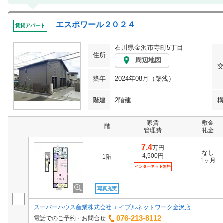
エスポワール２０２４
賃貸アパート
石川県金沢市寺町5丁目
住所
周辺地図
築年
2024年08月（築浅）
階建
2階建
家賃
敷金
階
管理費
礼金
7.4
万円
なし
4,500円
1階
1ヶ月
インターネット無料
写真充実
スーパーハウス産業株式会社 エイブルネットワーク金沢店
076-213-8112
電話でのご予約・お問合せ