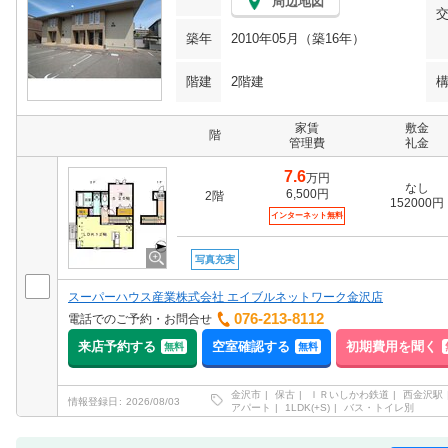
周辺地図
築年
2010年05月（築16年）
階建
2階建
家賃
敷金
階
管理費
礼金
7.6
万円
なし
6,500円
2階
152000円
インターネット無料
写真充実
スーパーハウス産業株式会社 エイブルネットワーク金沢店
076-213-8112
電話でのご予約・お問合せ
来店予約する
空室確認する
初期費用を聞く
無料
無料
金沢市
保古
ＩＲいしかわ鉄道
西金沢駅
情報登録日
2026/08/03
アパート
1LDK(+S)
バス・トイレ別