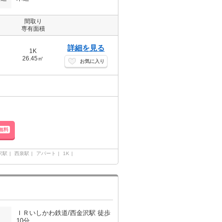
間取り
専有面積
詳細を見る
1K
26.45㎡
お気に入り
無料
沢駅
西泉駅
アパート
1K
ＩＲいしかわ鉄道/西金沢駅 徒歩
10分