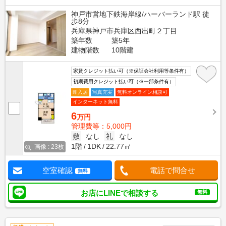
神戸市営地下鉄海岸線/ハーバーランド駅 徒
歩8分
兵庫県神戸市兵庫区西出町２丁目
築年数
築5年
建物階数
10階建
家賃クレジット払い可（※保証会社利用等条件有）
初期費用クレジット払い可（※一部条件有）
即入居
写真充実
無料オンライン相談可
インターネット無料
6
万円
管理費等：5,000円
敷
なし
礼
なし
1階
1DK
22.77㎡
画像 : 23枚
空室確認
電話で問合せ
無料
お店にLINEで相談する
無料