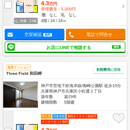
4.3
万円
管理費等：5,000円
敷
なし
礼
なし
4階
1K
18㎡
画像 : 23枚
空室確認
電話で問合せ
無料
お店にLINEで相談する
無料
賃貸マンション
初期費用に注目
Three Field 和田岬
神戸市営地下鉄海岸線/御崎公園駅 徒歩10分
兵庫県神戸市兵庫区小松通２丁目
築年数
築29年
建物階数
5階建
即入居
写真充実
無料オンライン相談可
インターネット無料