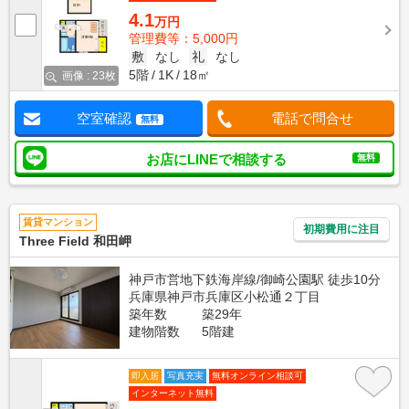
4.1
万円
管理費等：5,000円
敷
なし
礼
なし
5階
1K
18㎡
画像 : 23枚
空室確認
電話で問合せ
無料
お店にLINEで相談する
無料
賃貸マンション
初期費用に注目
Three Field 和田岬
神戸市営地下鉄海岸線/御崎公園駅 徒歩10分
兵庫県神戸市兵庫区小松通２丁目
築年数
築29年
建物階数
5階建
即入居
写真充実
無料オンライン相談可
インターネット無料