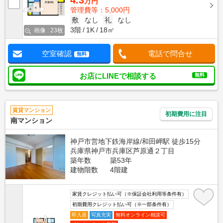
4.3
万円
管理費等：5,000円
敷
なし
礼
なし
3階
1K
18㎡
画像 : 23枚
空室確認
電話で問合せ
無料
お店にLINEで相談する
無料
賃貸マンション
初期費用に注目
南マンション
神戸市営地下鉄海岸線/和田岬駅 徒歩15分
兵庫県神戸市兵庫区芦原通２丁目
築年数
築53年
建物階数
4階建
家賃クレジット払い可（※保証会社利用等条件有）
初期費用クレジット払い可（※一部条件有）
即入居
写真充実
無料オンライン相談可