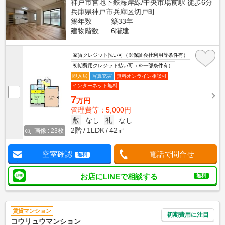
神戸市営地下鉄海岸線/中央市場前駅 徒歩6分
兵庫県神戸市兵庫区切戸町
築年数
築33年
建物階数
6階建
家賃クレジット払い可（※保証会社利用等条件有）
初期費用クレジット払い可（※一部条件有）
即入居
写真充実
無料オンライン相談可
インターネット無料
7
万円
管理費等：5,000円
敷
なし
礼
なし
2階
1LDK
42㎡
画像 : 23枚
空室確認
電話で問合せ
無料
お店にLINEで相談する
無料
賃貸マンション
初期費用に注目
コウリュウマンション