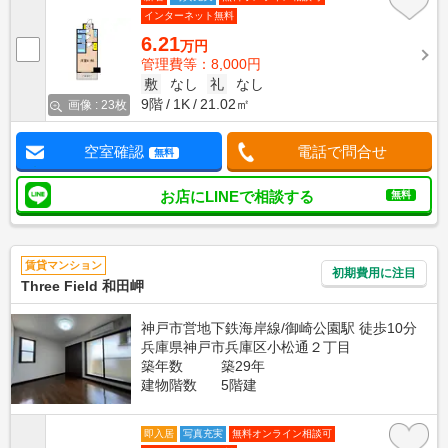
インターネット無料
6.21
万円
管理費等：8,000円
敷
なし
礼
なし
9階
1K
21.02㎡
画像 : 23枚
空室確認
電話で問合せ
無料
お店にLINEで相談する
無料
賃貸マンション
初期費用に注目
Three Field 和田岬
神戸市営地下鉄海岸線/御崎公園駅 徒歩10分
兵庫県神戸市兵庫区小松通２丁目
築年数
築29年
建物階数
5階建
即入居
写真充実
無料オンライン相談可