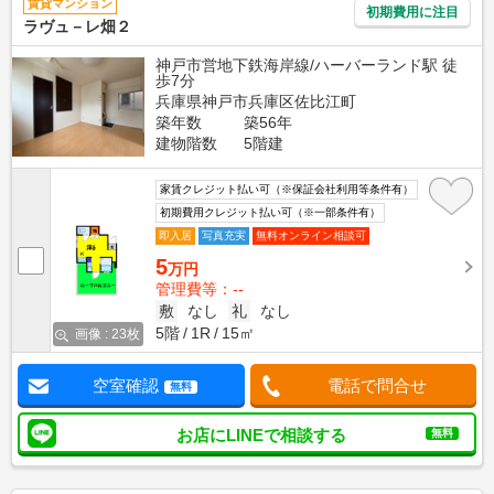
賃貸マンション
初期費用に注目
ラヴュ－レ畑２
神戸市営地下鉄海岸線/ハーバーランド駅 徒
歩7分
兵庫県神戸市兵庫区佐比江町
築年数
築56年
建物階数
5階建
家賃クレジット払い可（※保証会社利用等条件有）
初期費用クレジット払い可（※一部条件有）
即入居
写真充実
無料オンライン相談可
5
万円
管理費等：--
敷
なし
礼
なし
5階
1R
15㎡
画像 : 23枚
空室確認
電話で問合せ
無料
お店にLINEで相談する
無料