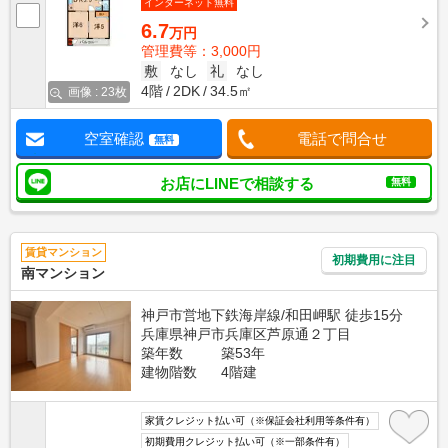
インターネット無料
6.7
万円
管理費等：3,000円
敷
なし
礼
なし
4階
2DK
34.5㎡
画像 : 23枚
空室確認
電話で問合せ
無料
お店にLINEで相談する
無料
賃貸マンション
初期費用に注目
南マンション
神戸市営地下鉄海岸線/和田岬駅 徒歩15分
兵庫県神戸市兵庫区芦原通２丁目
築年数
築53年
建物階数
4階建
家賃クレジット払い可（※保証会社利用等条件有）
初期費用クレジット払い可（※一部条件有）