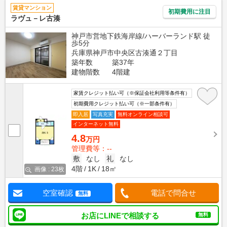
賃貸マンション
初期費用に注目
ラヴュ－レ古湊
神戸市営地下鉄海岸線/ハーバーランド駅 徒
歩5分
兵庫県神戸市中央区古湊通２丁目
築年数
築37年
建物階数
4階建
家賃クレジット払い可（※保証会社利用等条件有）
初期費用クレジット払い可（※一部条件有）
即入居
写真充実
無料オンライン相談可
インターネット無料
4.8
万円
管理費等：--
敷
なし
礼
なし
4階
1K
18㎡
画像 : 23枚
空室確認
電話で問合せ
無料
お店にLINEで相談する
無料