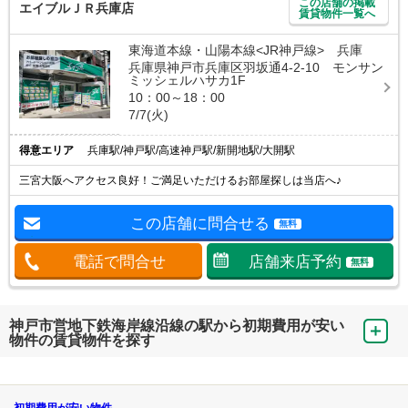
この店舗の掲載
エイブルＪＲ兵庫店
賃貸物件一覧へ
東海道本線・山陽本線<JR神戸線> 兵庫
兵庫県神戸市兵庫区羽坂通4-2-10 モンサン
ミッシェルハサカ1F
10：00～18：00
7/7(火)
得意エリア
兵庫駅/神戸駅/高速神戸駅/新開地駅/大開駅
三宮大阪へアクセス良好！ご満足いただけるお部屋探しは当店へ♪
この店舗に問合せる
無料
電話で問合せ
店舗来店予約
無料
神戸市営地下鉄海岸線沿線の駅から初期費用が安い
物件の賃貸物件を探す
初期費用が安い物件