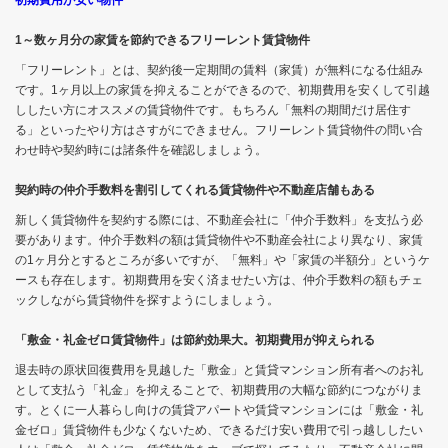
1～数ヶ月分の家賃を節約できるフリーレント賃貸物件
「フリーレント」とは、契約後一定期間の賃料（家賃）が無料になる仕組み
です。1ヶ月以上の家賃を抑えることができるので、初期費用を安くして引越
ししたい方にオススメの賃貸物件です。もちろん「無料の期間だけ居住す
る」といったやり方はさすがにできません。フリーレント賃貸物件の問い合
わせ時や契約時には諸条件を確認しましょう。
契約時の仲介手数料を割引してくれる賃貸物件や不動産店舗もある
新しく賃貸物件を契約する際には、不動産会社に「仲介手数料」を支払う必
要があります。仲介手数料の額は賃貸物件や不動産会社により異なり、家賃
の1ヶ月分とするところが多いですが、「無料」や「家賃の半額分」というケ
ースも存在します。初期費用を安く済ませたい方は、仲介手数料の額もチェ
ックしながら賃貸物件を探すようにしましょう。
「敷金・礼金ゼロ賃貸物件」は節約効果大。初期費用が抑えられる
退去時の原状回復費用を見越した「敷金」と賃貸マンション所有者へのお礼
として支払う「礼金」を抑えることで、初期費用の大幅な節約につながりま
す。とくに一人暮らし向けの賃貸アパートや賃貸マンションには「敷金・礼
金ゼロ」賃貸物件も少なくないため、できるだけ安い費用で引っ越ししたい