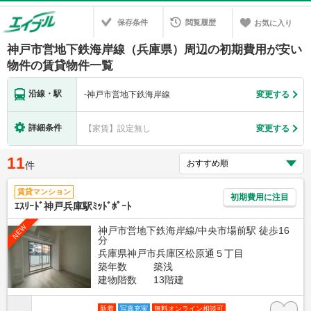
保存条件
閲覧履歴
お気に入り
神戸市営地下鉄海岸線（兵庫県）周辺の初期費用が安い
物件の賃貸物件一覧
沿線・駅
-
神戸市営地下鉄海岸線
変更する
詳細条件
【家賃】設定無し
変更する
11
件
賃貸マンション
初期費用に注目
ｴｽﾘｰﾄﾞ神戸兵庫駅ﾐｯﾄﾞﾎﾟｰﾄ
NEW
神戸市営地下鉄海岸線/中央市場前駅 徒歩16
分
兵庫県神戸市兵庫区松原通５丁目
築年数
築浅
建物階数
13階建
新着
写真充実
無料オンライン相談可