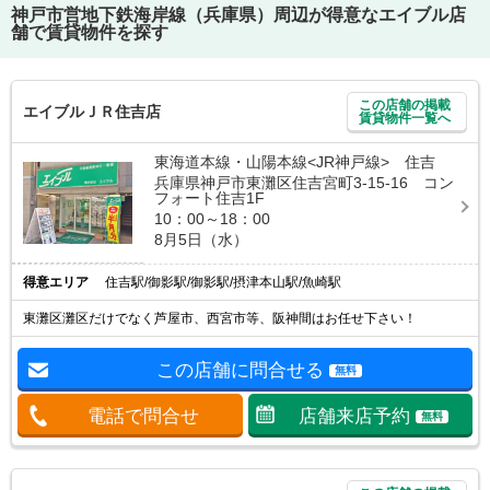
神戸市営地下鉄海岸線（兵庫県）
周辺が得意なエイブル店
舗で賃貸物件を探す
この店舗の掲載
エイブルＪＲ住吉店
賃貸物件一覧へ
東海道本線・山陽本線<JR神戸線> 住吉
兵庫県神戸市東灘区住吉宮町3-15-16 コン
フォート住吉1F
10：00～18：00
8月5日（水）
得意エリア
住吉駅/御影駅/御影駅/摂津本山駅/魚崎駅
東灘区灘区だけでなく芦屋市、西宮市等、阪神間はお任せ下さい！
この店舗に問合せる
無料
電話で問合せ
店舗来店予約
無料