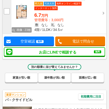
即入居
写真充実
無料オンライン相談可
インターネット無料
6.7
万円
管理費等：3,000円
敷
なし
礼
なし
4階
1LDK
34.5㎡
画像 : 23枚
空室確認
電話で問合せ
無料
お店にLINEで相談する
無料
別の順番に並び替えてみませんか？
家賃が安い順
築年数が浅い順
面積が広い順
賃貸マンション
初期費用に注目
パ－クサイドビル