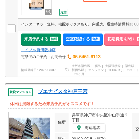
定借
インターネット無料。宅配ボックスあり。床暖房。退室時清掃料33,00
来店予約する
空室確認する
初期費用を聞く
無料
無料
エイブル 野田阪神店
06-6461-6113
電話でのご予約・お問合せ
大阪市福島区
福島
大阪環状線
福島駅
新福島駅
マンション
1LDK(+S)
バス・ト
情報登録日
2026/08/07
0.55ヶ月
ブエナビスタ神戸三宮
賃貸マンション
休日は混雑するため来店予約がオススメです！
兵庫県神戸市中央区中山手通２
丁目
住所
周辺地図