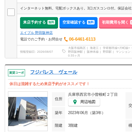
来店予約する
空室確認する
初期費用を聞く
無料
無料
エイブル 野田阪神店
06-6461-6113
電話でのご予約・お問合せ
大阪市福島区
海老江
学研都市線<片町線>・
野田阪神駅
阪神本線
野田駅
マンション
情報登録日
2026/08/07
0.55ヶ月
フジパレス ヴェール
賃貸コーポ
休日は混雑するため来店予約がオススメです！
兵庫県西宮市小曽根町２丁目
住所
周辺地図
築年
2023年06月（築3年）
階建
3階建