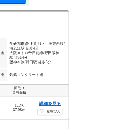
学研都市線<片町線>・JR東西線/
海老江駅 徒歩4分
交通
大阪メトロ千日前線/野田阪神
駅 徒歩4分
阪神本線/野田駅 徒歩5分
構造
鉄筋コンクリート造
間取り
専有面積
詳細を見る
1LDK
37.98㎡
お気に入り