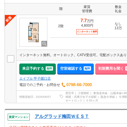
家賃
敷金
階
管理費
礼金
7.7
万円
なし
4,800円
2階
13万
インターネット無料
来店予約する
空室確認する
初期費用を聞く
無料
無料
エイブル 甲子園口店
0798-66-7000
電話でのご予約・お問合せ
西宮市
小曽根町
東海道本線・山陽本線<JR
鳴尾・武庫川女子大前駅
阪急今津線
今津
情報登録日
2026/08/07
オートロック
0.55ヶ月
アルグラッド梅田ＷＥＳＴ
賃貸マンション