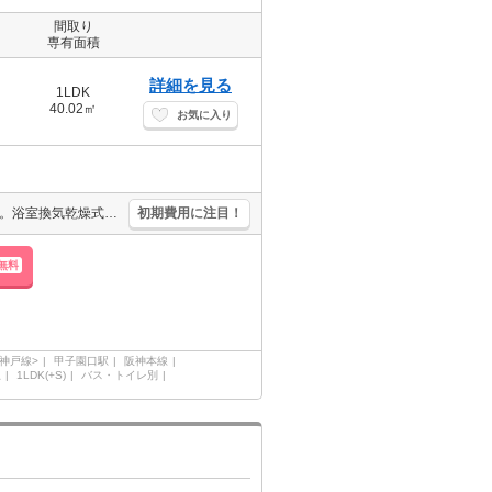
間取り
専有面積
詳細を見る
1LDK
40.02㎡
お気に入り
インターネット無料。オートロック。CATV受信可。宅配ボックスあり。浴室換気乾燥式。温水洗浄便座付き。システムキッチン。TVインターホン付き。IH調理器付き。バルコニー。バルコニー。室内洗濯機置場。
初期費用に注目！
無料
神戸線>
甲子園口駅
阪神本線
駅
1LDK(+S)
バス・トイレ別