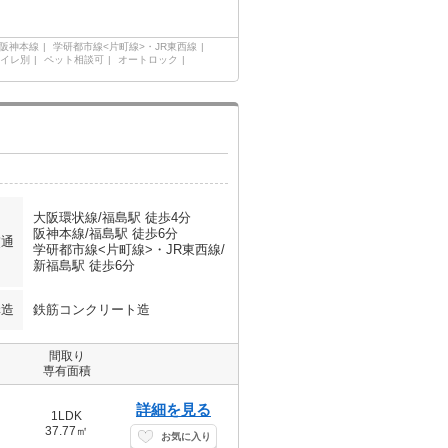
阪神本線
学研都市線<片町線>・JR東西線
イレ別
ペット相談可
オートロック
大阪環状線/福島駅 徒歩4分
阪神本線/福島駅 徒歩6分
交通
学研都市線<片町線>・JR東西線/
新福島駅 徒歩6分
構造
鉄筋コンクリート造
間取り
専有面積
詳細を見る
1LDK
37.77㎡
お気に入り