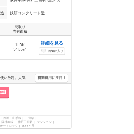
構造
鉄筋コンクリート造
間取り
専有面積
詳細を見る
1LDK
34.85㎡
お気に入り
オートロック・エレベーター付RCマンション!。インターネット無料で使い放題。人気の1LDKのお部屋。通勤、通学がスムーズ。利便立地で新生活スタート。
初期費用に注目！
無料
神・西神・山手線
三宮駅
阪神本線
神戸三宮駅
マンション
オートロック
0.55ヶ月