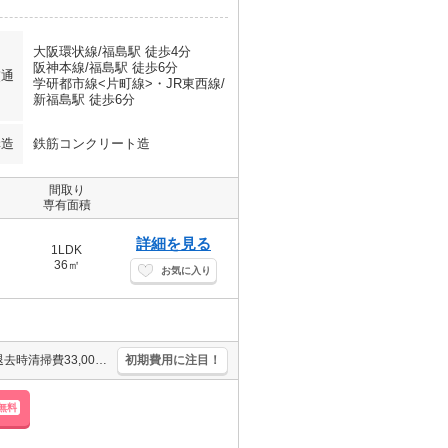
大阪環状線/福島駅 徒歩4分
阪神本線/福島駅 徒歩6分
交通
学研都市線<片町線>・JR東西線/
新福島駅 徒歩6分
構造
鉄筋コンクリート造
間取り
専有面積
詳細を見る
1LDK
36㎡
お気に入り
インターネット無料。宅配ボックスあり。床暖房。洗面化粧台付き。退去時清掃費33,000円。ペット応相談。
初期費用に注目！
無料