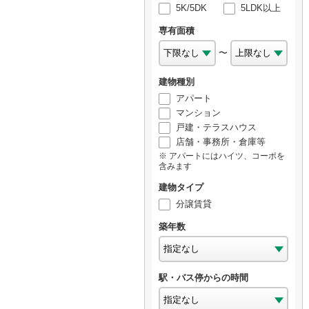
5K/5DK
5LDK以上
専有面積
〜
建物種別
アパート
マンション
戸建・テラスハウス
店舗・事務所・倉庫等
アパートにはハイツ、コーポを
含みます
建物タイプ
分譲賃貸
築年数
駅・バス停からの時間