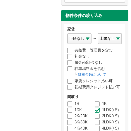
物件条件の絞り込み
家賃
〜
共益費・管理費を含む
礼金なし
敷金/保証金なし
駐車場料金を含む
駐車台数について
家賃クレジット払い可
初期費用クレジット払い可
間取り
1R
1K
1DK
1LDK(+S)
2K/2DK
2LDK(+S)
3K/3DK
3LDK(+S)
4K/4DK
4LDK(+S)