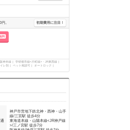
0円。
初期費用に注目！
無料
阪神本線
学研都市線<片町線>・JR東西線
イレ別
ペット相談可
オートロック
神戸市営地下鉄北神・西神・山手
線/三宮駅 徒歩4分
交通
東海道本線・山陽本線<JR神戸線
>/三ノ宮駅 徒歩7分
阪神本線/神戸三宮駅 徒歩7分