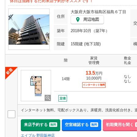
休日は混雑するため来店予約がオススメです！
大阪府大阪市福島区福島６丁目
住所
周辺地図
築年
2018年10月（築7年）
階建
15階建 (地下1階)
家賃
敷金
階
管理費
礼金
13.5
万円
なし
10,000円
14階
なし
インターネット無料
定借
来店予約する
空室確認する
初期費用を聞く
無料
無料
エイブル 野田阪神店