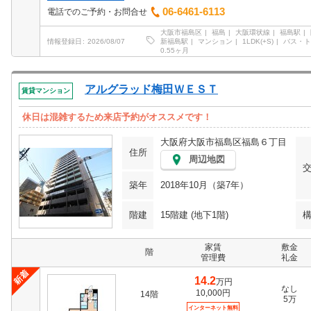
06-6461-6113
電話でのご予約・お問合せ
大阪市福島区
福島
大阪環状線
福島駅
新福島駅
マンション
1LDK(+S)
バス・ト
情報登録日
2026/08/07
0.55ヶ月
アルグラッド梅田ＷＥＳＴ
賃貸マンション
休日は混雑するため来店予約がオススメです！
大阪府大阪市福島区福島６丁目
住所
周辺地図
築年
2018年10月（築7年）
階建
15階建 (地下1階)
家賃
敷金
階
管理費
礼金
14.2
万円
なし
10,000円
14階
5万
インターネット無料