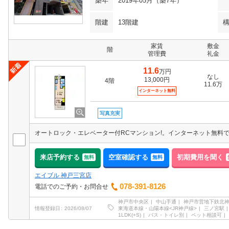
築年
2019年05月（築7年）
階建
13階建
家賃
敷金
階
管理費
礼金
11.6
万円
なし
13,000円
4階
11.6万
インターネット無料
写真充実
来店予約する
空室確認する
初期費用を聞く
無料
無料
エイブル 神戸三宮店
078-391-8126
電話でのご予約・お問合せ
神戸市中央区
中山手通
神戸市営地下鉄北
東海道本線・山陽本線<JR神戸線>
三ノ宮駅
情報登録日
2026/08/07
1LDK(+S)
バス・トイレ別
ペット相談可