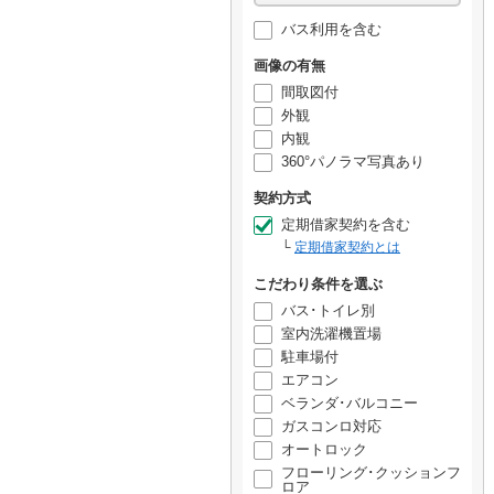
バス利用を含む
画像の有無
間取図付
外観
内観
360°パノラマ写真あり
契約方式
定期借家契約を含む
定期借家契約とは
こだわり条件を選ぶ
バス･トイレ別
室内洗濯機置場
駐車場付
エアコン
ベランダ･バルコニー
ガスコンロ対応
オートロック
フローリング･クッションフ
ロア