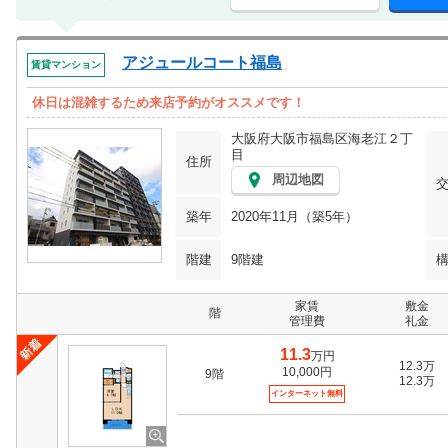
アジュールコート福島
賃貸マンション
休日は混雑するため来店予約がオススメです！
大阪府大阪市福島区海老江２丁
目
住所
周辺地図
築年
2020年11月（築5年）
階建
9階建
家賃
敷金
階
管理費
礼金
11.3
万円
12.3万
10,000円
9階
12.3万
インターネット無料