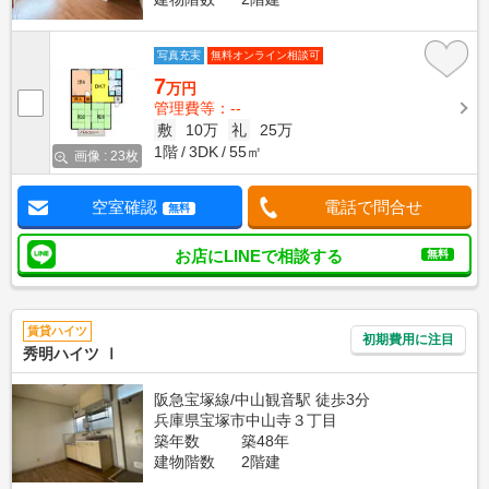
写真充実
無料オンライン相談可
7
万円
管理費等：--
敷
10万
礼
25万
1階
3DK
55㎡
画像 : 23枚
空室確認
電話で問合せ
無料
お店にLINEで相談する
無料
賃貸ハイツ
初期費用に注目
秀明ハイツ Ⅰ
阪急宝塚線/中山観音駅 徒歩3分
兵庫県宝塚市中山寺３丁目
築年数
築48年
建物階数
2階建