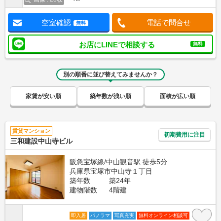
空室確認
電話で問合せ
無料
お店にLINEで相談する
無料
別の順番に並び替えてみませんか？
家賃が安い順
築年数が浅い順
面積が広い順
賃貸マンション
初期費用に注目
三和建設中山寺ビル
阪急宝塚線/中山観音駅 徒歩5分
兵庫県宝塚市中山寺１丁目
築年数
築24年
建物階数
4階建
即入居
パノラマ
写真充実
無料オンライン相談可