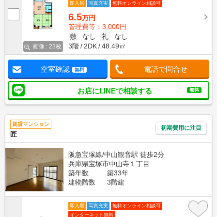
即入居
写真充実
無料オンライン相談可
6.5
万円
管理費等：3,000円
敷
なし
礼
なし
3階
2DK
48.49㎡
画像 : 23枚
空室確認
電話で問合せ
無料
お店にLINEで相談する
無料
賃貸マンション
初期費用に注目
匠
阪急宝塚線/中山観音駅 徒歩2分
兵庫県宝塚市中山寺１丁目
築年数
築33年
建物階数
3階建
即入居
写真充実
無料オンライン相談可
インターネット無料