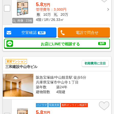
5.8
万円
管理費等：3,000円
敷
10万
礼
20万
4階
1R
26.33㎡
画像 : 23枚
空室確認
電話で問合せ
無料
お店にLINEで相談する
無料
賃貸マンション
初期費用に注目
三和建設中山寺ビル
阪急宝塚線/中山観音駅 徒歩5分
兵庫県宝塚市中山寺１丁目
築年数
築24年
建物階数
4階建
パノラマ
写真充実
無料オンライン相談可
5.8
万円