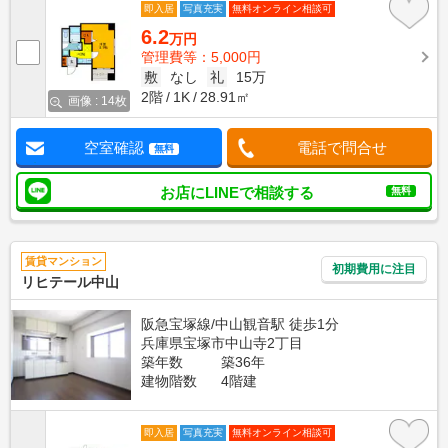
即入居
写真充実
無料オンライン相談可
6.2
万円
管理費等：5,000円
敷
なし
礼
15万
2階
1K
28.91㎡
画像 : 14枚
空室確認
電話で問合せ
無料
お店にLINEで相談する
無料
賃貸マンション
初期費用に注目
リヒテール中山
阪急宝塚線/中山観音駅 徒歩1分
兵庫県宝塚市中山寺2丁目
築年数
築36年
建物階数
4階建
即入居
写真充実
無料オンライン相談可