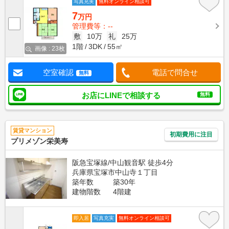
写真充実
無料オンライン相談可
7
万円
管理費等：--
敷
10万
礼
25万
1階
3DK
55㎡
画像 : 23枚
空室確認
電話で問合せ
無料
お店にLINEで相談する
無料
賃貸マンション
初期費用に注目
プリメゾン栄美寿
阪急宝塚線/中山観音駅 徒歩4分
兵庫県宝塚市中山寺１丁目
築年数
築30年
建物階数
4階建
即入居
写真充実
無料オンライン相談可