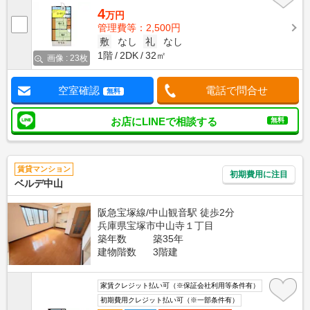
4
万円
管理費等：2,500円
敷
なし
礼
なし
1階
2DK
32㎡
画像 : 23枚
空室確認
電話で問合せ
無料
お店にLINEで相談する
無料
賃貸マンション
初期費用に注目
ベルデ中山
阪急宝塚線/中山観音駅 徒歩2分
兵庫県宝塚市中山寺１丁目
築年数
築35年
建物階数
3階建
家賃クレジット払い可（※保証会社利用等条件有）
初期費用クレジット払い可（※一部条件有）