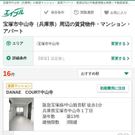
宝塚市中山寺（兵庫県）の賃貸マンション・賃貸アパート・賃貸住宅の不動産情報を検索！不動産賃貸の物件探しは、お部屋探しのエイブル
保存条件
閲覧履歴
お気に入り
宝塚市中山寺（兵庫県）周辺の賃貸物件・マンション・
アパート
エリア
-
宝塚市中山寺
変更する
詳細条件
【家賃】設定無し
変更する
16
件
賃貸マンション
初期費用に注目
DANAE COURT中山寺
阪急宝塚線/中山観音駅 徒歩1分
兵庫県宝塚市中山寺１丁目
築年数
築13年
建物階数
3階建