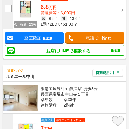
6.8
万円
管理費等：3,000円
敷
6.8万
礼
13.6万
1階
2LDK
51.03㎡
画像 : 23枚
空室確認
電話で問合せ
無料
お店にLINEで相談する
無料
賃貸ハイツ
初期費用に注目
ルミエール中山
阪急宝塚線/中山観音駅 徒歩3分
兵庫県宝塚市中山寺１丁目
築年数
築38年
建物階数
2階建
写真充実
無料オンライン相談可
7
万円