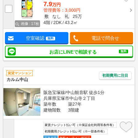
7.9
万円
管理費等：3,000円
敷
なし
礼
25万
4階
2DK
43.2㎡
画像 : 17枚
空室確認
電話で問合せ
無料
お店にLINEで相談する
無料
賃貸マンション
初期費用に注目
カルム中山
阪急宝塚線/中山観音駅 徒歩1分
兵庫県宝塚市中山寺２丁目
築年数
築27年
建物階数
3階建
家賃クレジット払い可（※保証会社利用等条件有）
初期費用クレジット払い可（※一部条件有）
写真充実
無料オンライン相談可