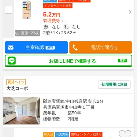
インターネット無料
5.2
万円
管理費等：--
敷
なし
礼
なし
2階
1K
23.62㎡
画像 : 23枚
空室確認
電話で問合せ
無料
お店にLINEで相談する
無料
賃貸ハイツ
初期費用に注目
大芝コーポ
阪急宝塚線/中山観音駅 徒歩2分
兵庫県宝塚市中山寺１丁目
築年数
築50年
建物階数
2階建
即入居
写真充実
無料オンライン相談可