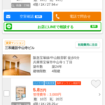
4階
1K
27.94㎡
画像 : 23枚
空室確認
電話で問合せ
無料
お店にLINEで相談する
無料
賃貸マンション
初期費用に注目
三和建設中山寺ビル
阪急宝塚線/中山観音駅 徒歩5分
兵庫県宝塚市中山寺１丁目
築年数
築24年
建物階数
4階建
パノラマ
写真充実
無料オンライン相談可
5.8
万円
管理費等：3,000円
敷
10万
礼
20万
4階
1K
28.25㎡
画像 : 23枚