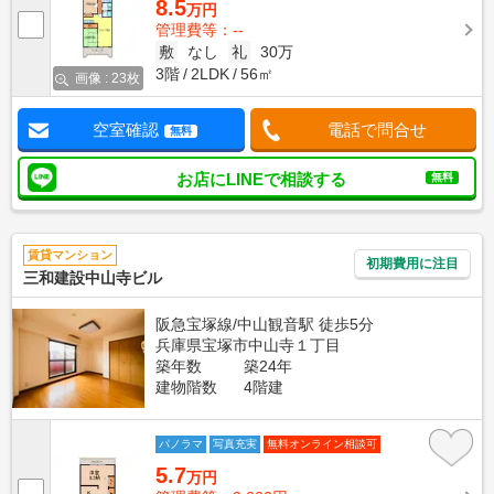
8.5
万円
管理費等：--
敷
なし
礼
30万
3階
2LDK
56㎡
画像 : 23枚
空室確認
電話で問合せ
無料
お店にLINEで相談する
無料
賃貸マンション
初期費用に注目
三和建設中山寺ビル
阪急宝塚線/中山観音駅 徒歩5分
兵庫県宝塚市中山寺１丁目
築年数
築24年
建物階数
4階建
パノラマ
写真充実
無料オンライン相談可
5.7
万円