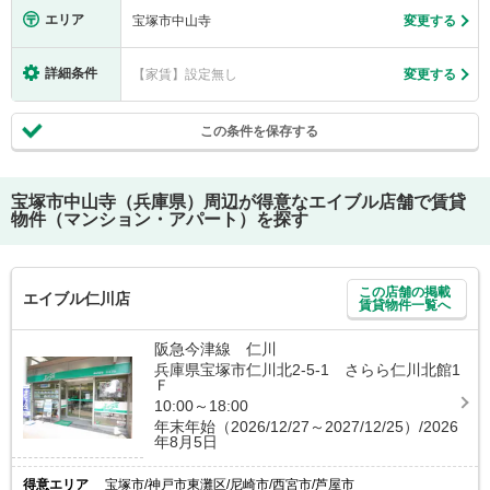
エリア
宝塚市中山寺
変更する
詳細条件
【家賃】設定無し
変更する
この条件を保存する
宝塚市中山寺（兵庫県）
周辺が得意なエイブル店舗で賃貸
物件（マンション・アパート）を探す
この店舗の掲載
エイブル仁川店
賃貸物件一覧へ
阪急今津線 仁川
兵庫県宝塚市仁川北2-5-1 さらら仁川北館1
Ｆ
10:00～18:00
年末年始（2026/12/27～2027/12/25）/2026
年8月5日
得意エリア
宝塚市/神戸市東灘区/尼崎市/西宮市/芦屋市