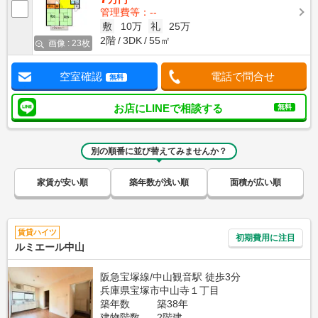
管理費等：--
敷
10万
礼
25万
2階
3DK
55㎡
画像 : 23枚
空室確認
電話で問合せ
無料
お店にLINEで相談する
無料
別の順番に並び替えてみませんか？
家賃が安い順
築年数が浅い順
面積が広い順
賃貸ハイツ
初期費用に注目
ルミエール中山
阪急宝塚線/中山観音駅 徒歩3分
兵庫県宝塚市中山寺１丁目
築年数
築38年
建物階数
2階建