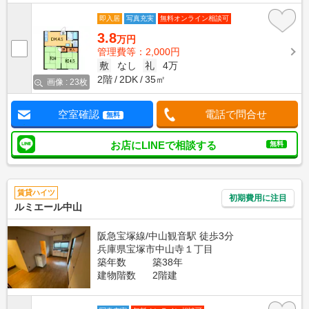
即入居
写真充実
無料オンライン相談可
3.8
万円
管理費等：2,000円
敷
なし
礼
4万
2階
2DK
35㎡
画像 : 23枚
空室確認
電話で問合せ
無料
お店にLINEで相談する
無料
賃貸ハイツ
初期費用に注目
ルミエール中山
阪急宝塚線/中山観音駅 徒歩3分
兵庫県宝塚市中山寺１丁目
築年数
築38年
建物階数
2階建