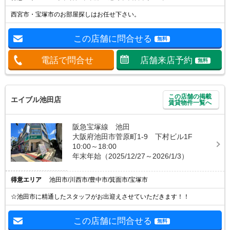
西宮市・宝塚市のお部屋探しはお任せ下さい。
この店舗に問合せる
無料
電話で問合せ
店舗来店予約
無料
この店舗の掲載
エイブル池田店
賃貸物件一覧へ
阪急宝塚線 池田
大阪府池田市菅原町1-9 下村ビル1F
10:00～18:00
年末年始（2025/12/27～2026/1/3）
得意エリア
池田市/川西市/豊中市/箕面市/宝塚市
☆池田市に精通したスタッフがお出迎えさせていただきます！！
この店舗に問合せる
無料