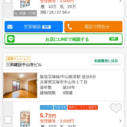
管理費等：3,000円
敷
10万
礼
20万
3階
1K
27.94㎡
画像 : 23枚
空室確認
電話で問合せ
無料
お店にLINEで相談する
無料
賃貸マンション
初期費用に注目
三和建設中山寺ビル
阪急宝塚線/中山観音駅 徒歩5分
兵庫県宝塚市中山寺１丁目
築年数
築24年
建物階数
4階建
パノラマ
写真充実
無料オンライン相談可
5.7
万円
管理費等：3,000円
敷
10万
礼
20万