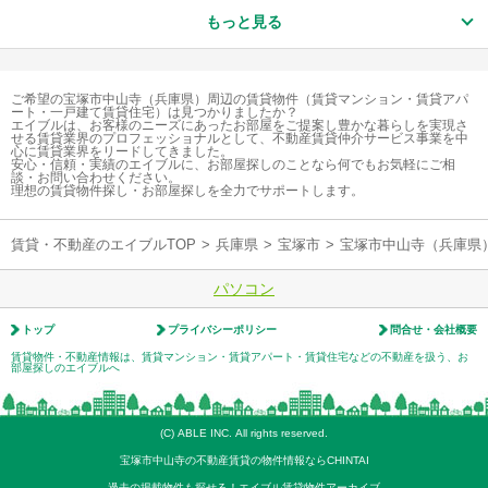
もっと見る
ご希望の宝塚市中山寺（兵庫県）周辺の賃貸物件（賃貸マンション・賃貸アパ
ート・一戸建て賃貸住宅）は見つかりましたか？
エイブルは、お客様のニーズにあったお部屋をご提案し豊かな暮らしを実現さ
せる賃貸業界のプロフェッショナルとして、不動産賃貸仲介サービス事業を中
心に賃貸業界をリードしてきました。
安心・信頼・実績のエイブルに、お部屋探しのことなら何でもお気軽にご相
談・お問い合わせください。
理想の賃貸物件探し・お部屋探しを全力でサポートします。
賃貸・不動産のエイブルTOP
>
兵庫県
>
宝塚市
>
宝塚市中山寺（兵庫県
パソコン
トップ
プライバシーポリシー
問合せ・会社概要
賃貸物件・不動産情報は、賃貸マンション・賃貸アパート・賃貸住宅などの不動産を扱う、お
部屋探しのエイブルへ
(C) ABLE INC. All rights reserved.
宝塚市中山寺の不動産賃貸の物件情報ならCHINTAI
過去の掲載物件も探せる！エイブル賃貸物件アーカイブ