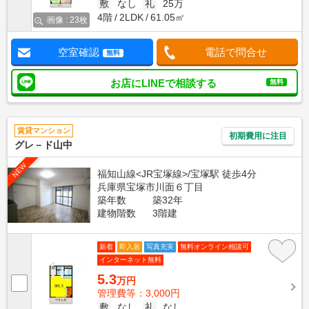
敷
なし
礼
25万
4階
2LDK
61.05㎡
画像 : 23枚
空室確認
電話で問合せ
無料
お店にLINEで相談する
無料
賃貸マンション
初期費用に注目
グレ－ド山中
NEW
福知山線<JR宝塚線>/宝塚駅 徒歩4分
兵庫県宝塚市川面６丁目
築年数
築32年
建物階数
3階建
新着
即入居
写真充実
無料オンライン相談可
インターネット無料
5.3
万円
管理費等：3,000円
敷
なし
礼
なし