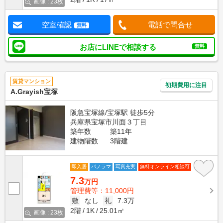
画像 : 23枚
空室確認
電話で問合せ
無料
お店にLINEで相談する
無料
賃貸マンション
初期費用に注目
A.Grayish宝塚
阪急宝塚線/宝塚駅 徒歩5分
兵庫県宝塚市川面３丁目
築年数
築11年
建物階数
3階建
即入居
パノラマ
写真充実
無料オンライン相談可
7.3
万円
管理費等：11,000円
敷
なし
礼
7.3万
2階
1K
25.01㎡
画像 : 23枚