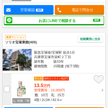
空室確認
電話で問合せ
無料
お店にLINEで相談する
無料
賃貸マンション
初期費用に注目
ソリオ宝塚東館(405)
阪急宝塚線/宝塚駅 徒歩1分
兵庫県宝塚市栄町２丁目
築年数
築33年
建物階数
15階建 (地下3階)
即入居
無料オンライン相談可
13.5
万円
管理費等：15,000円
敷
10万
礼
25万
4階
2LDK
82.6㎡
画像 : 7枚