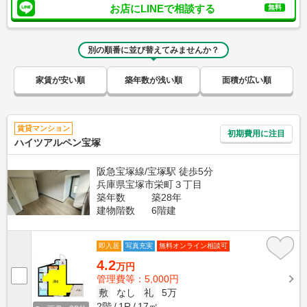
お店にLINEで相談する
無料
別の順番に並び替えてみませんか？
家賃が安い順
築年数が浅い順
面積が広い順
賃貸マンション
初期費用に注目
ハイツアルペン宝塚
阪急宝塚線/宝塚駅 徒歩5分
兵庫県宝塚市栄町３丁目
築年数
築28年
建物階数
6階建
即入居
写真充実
無料オンライン相談可
4.2
万円
管理費等：5,000円
敷
なし
礼
5万
2階
1R
17㎡