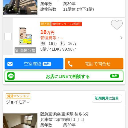
築年数
築30年
建物階数
11階建 (地下1階)
即入居
無料オンライン相談可
16
万円
管理費等：--
敷
16万
礼
16万
5階
4LDK
99.98㎡
画像 : 7枚
空室確認
電話で問合せ
無料
お店にLINEで相談する
無料
賃貸マンション
初期費用に注目
ジョイモア－
阪急宝塚線/宝塚駅 徒歩6分
兵庫県宝塚市栄町１丁目
築年数
築20年