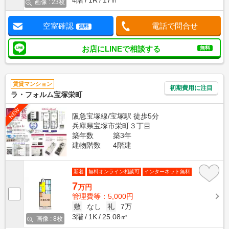
4階
1R
17㎡
画像 : 23枚
空室確認
電話で問合せ
無料
お店にLINEで相談する
無料
賃貸マンション
初期費用に注目
ラ・フォルム宝塚栄町
NEW
阪急宝塚線/宝塚駅 徒歩5分
兵庫県宝塚市栄町３丁目
築年数
築3年
建物階数
4階建
新着
無料オンライン相談可
インターネット無料
7
万円
管理費等：5,000円
敷
なし
礼
7万
3階
1K
25.08㎡
画像 : 8枚