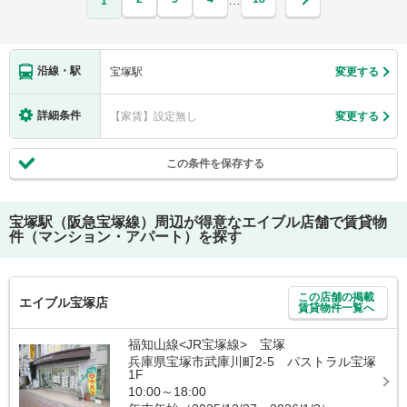
…
1
沿線・駅
宝塚駅
変更する
詳細条件
【家賃】設定無し
変更する
この条件を保存する
宝塚駅（阪急宝塚線）
周辺が得意なエイブル店舗で賃貸物
件（マンション・アパート）を探す
この店舗の掲載
エイブル宝塚店
賃貸物件一覧へ
福知山線<JR宝塚線> 宝塚
兵庫県宝塚市武庫川町2-5 パストラル宝塚
1F
10:00～18:00