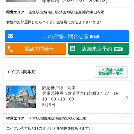
年末年始（2025/12/27～2026/1/3）
得意エリア
宝塚駅/宝塚南口駅/清荒神駅/逆瀬川駅/中山寺駅
女性のお部屋探しならエイブル宝塚店にお任せ下さいませ♪
この店舗に問合せる
無料
電話で問合せ
店舗来店予約
無料
この店舗の掲載
エイブル岡本店
賃貸物件一覧へ
阪急神戸線 岡本
兵庫県神戸市東灘区本山北町3-4-27 1F
10：00～18：00
8月5日
得意エリア
岡本駅/御影駅/魚崎駅/青木駅/深江駅
エイブル岡本店だけのオリジナル物件多数あります♪