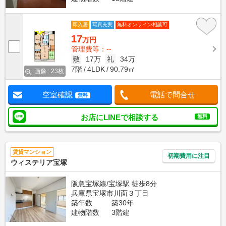
即入居
写真充実
無料オンライン相談可
17
万円
管理費等：--
敷
17万
礼
34万
7階
4LDK
90.79㎡
画像 : 23枚
空室確認
電話で問合せ
無料
お店にLINEで相談する
無料
賃貸マンション
初期費用に注目
ウィステリア宝塚
阪急宝塚線/宝塚駅 徒歩8分
兵庫県宝塚市川面３丁目
築年数
築30年
建物階数
3階建