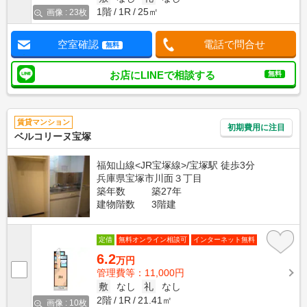
1階
1R
25㎡
画像 : 23枚
空室確認
電話で問合せ
無料
お店にLINEで相談する
無料
賃貸マンション
初期費用に注目
ベルコリーヌ宝塚
福知山線<JR宝塚線>/宝塚駅 徒歩3分
兵庫県宝塚市川面３丁目
築年数
築27年
建物階数
3階建
定借
無料オンライン相談可
インターネット無料
6.2
万円
管理費等：11,000円
敷
なし
礼
なし
2階
1R
21.41㎡
画像 : 10枚