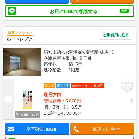
お店にLINEで相談する
無料
賃貸マンション
初期費用に注目
ル・トレゾア
福知山線<JR宝塚線>/宝塚駅 徒歩4分
兵庫県宝塚市川面５丁目
築年数
築15年
建物階数
2階建
即入居
写真充実
無料オンライン相談可
6.5
万円
管理費等：5,000円
敷
3万
礼
6.5万
1-1階
1R
30.03㎡
画像 : 23枚
空室確認
電話で問合せ
無料