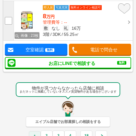
即入居
写真充実
無料オンライン相談可
8
万円
管理費等：--
敷
なし
礼
16万
3階
3DK
55.25㎡
画像 : 23枚
空室確認
電話で問合せ
無料
お店にLINEで相談する
無料
物件が見つからなかったら店舗に相談
まだネットに掲載していないオススメ賃貸物件がある場合がございます
エイブル店舗でお部屋探しの相談をする
2
3
4
18