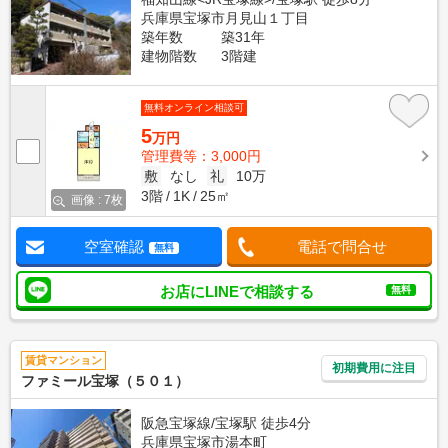
兵庫県宝塚市月見山１丁目
築年数
築31年
建物階数
3階建
無料オンライン相談可
5
万円
管理費等：3,000円
敷
なし
礼
10万
3階
1K
25㎡
画像 : 7枚
空室確認
電話で問合せ
無料
お店にLINEで相談する
無料
賃貸マンション
初期費用に注目
ファミール宝塚（５０１）
阪急宝塚線/宝塚駅 徒歩4分
兵庫県宝塚市湯本町