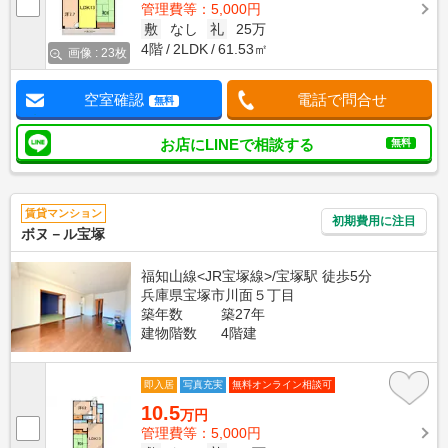
管理費等：5,000円
敷
なし
礼
25万
4階
2LDK
61.53㎡
画像 : 23枚
空室確認
電話で問合せ
無料
お店にLINEで相談する
無料
賃貸マンション
初期費用に注目
ボヌ－ル宝塚
福知山線<JR宝塚線>/宝塚駅 徒歩5分
兵庫県宝塚市川面５丁目
築年数
築27年
建物階数
4階建
即入居
写真充実
無料オンライン相談可
10.5
万円
管理費等：5,000円