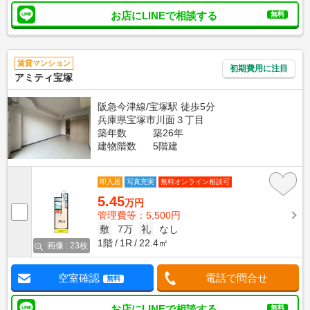
お店にLINEで相談する
無料
賃貸マンション
初期費用に注目
アミティ宝塚
阪急今津線/宝塚駅 徒歩5分
兵庫県宝塚市川面３丁目
築年数
築26年
建物階数
5階建
即入居
写真充実
無料オンライン相談可
5.45
万円
管理費等：5,500円
敷
7万
礼
なし
1階
1R
22.4㎡
画像 : 23枚
空室確認
電話で問合せ
無料
お店にLINEで相談する
無料