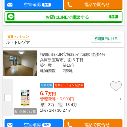
空室確認
電話で問合せ
無料
お店にLINEで相談する
無料
賃貸マンション
初期費用に注目
ル・トレゾア
福知山線<JR宝塚線>/宝塚駅 徒歩4分
兵庫県宝塚市川面５丁目
築年数
築15年
建物階数
2階建
写真充実
無料オンライン相談可
6.7
万円
管理費等：5,500円
敷
3万
礼
13.4万
1階
1R
30.27㎡
画像 : 23枚
空室確認
電話で問合せ
無料