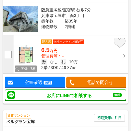
阪急宝塚線/宝塚駅 徒歩7分
兵庫県宝塚市川面3丁目
築年数
築35年
建物階数
2階建
即入居
無料オンライン相談可
6.5
万円
管理費等：--
敷
なし
礼
10万
2階
3DK
46.37㎡
画像 : 7枚
空室確認
電話で問合せ
無料
お店にLINEで相談する
無料
賃貸マンション
初期費用に注目
ベルグラン宝塚