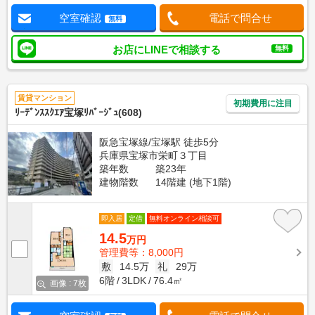
空室確認
電話で問合せ
無料
お店にLINEで相談する
無料
賃貸マンション
初期費用に注目
ﾘｰﾃﾞﾝｽｽｸｴｱ宝塚ﾘﾊﾞｰｼﾞｭ(608)
阪急宝塚線/宝塚駅 徒歩5分
兵庫県宝塚市栄町３丁目
築年数
築23年
建物階数
14階建 (地下1階)
即入居
定借
無料オンライン相談可
14.5
万円
管理費等：8,000円
敷
14.5万
礼
29万
6階
3LDK
76.4㎡
画像 : 7枚