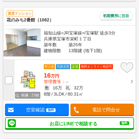
賃貸マンション
初期費用に注目
花のみち2番館（1082）
福知山線<JR宝塚線>/宝塚駅 徒歩3分
兵庫県宝塚市栄町１丁目
築年数
築25年
建物階数
13階建 (地下1階)
即入居
写真充実
定借
無料オンライン相談可
16
万円
管理費等：--
敷
16万
礼
32万
8階
3LDK
80.31㎡
画像 : 23枚
空室確認
電話で問合せ
無料
お店にLINEで相談する
無料