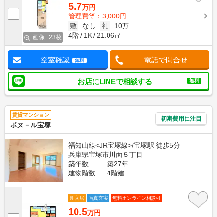
5.7
万円
管理費等：3,000円
敷
なし
礼
10万
4階
1K
21.06㎡
画像 : 23枚
空室確認
電話で問合せ
無料
お店にLINEで相談する
無料
賃貸マンション
初期費用に注目
ボヌ－ル宝塚
福知山線<JR宝塚線>/宝塚駅 徒歩5分
兵庫県宝塚市川面５丁目
築年数
築27年
建物階数
4階建
即入居
写真充実
無料オンライン相談可
10.5
万円