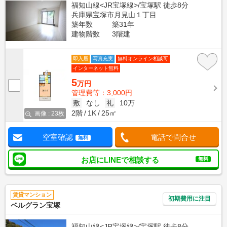
福知山線<JR宝塚線>/宝塚駅 徒歩8分
兵庫県宝塚市月見山１丁目
築年数
築31年
建物階数
3階建
即入居
写真充実
無料オンライン相談可
インターネット無料
5
万円
管理費等：3,000円
敷
なし
礼
10万
2階
1K
25㎡
画像 : 23枚
空室確認
電話で問合せ
無料
お店にLINEで相談する
無料
賃貸マンション
初期費用に注目
ベルグラン宝塚
福知山線<JR宝塚線>/宝塚駅 徒歩8分