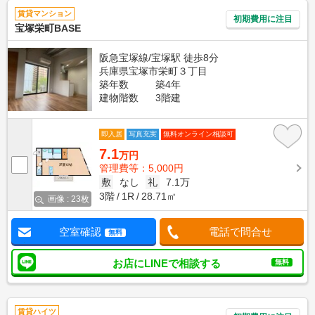
賃貸マンション
初期費用に注目
宝塚栄町BASE
阪急宝塚線/宝塚駅 徒歩8分
兵庫県宝塚市栄町３丁目
築年数
築4年
建物階数
3階建
即入居
写真充実
無料オンライン相談可
7.1
万円
管理費等：5,000円
敷
なし
礼
7.1万
3階
1R
28.71㎡
画像 : 23枚
空室確認
電話で問合せ
無料
お店にLINEで相談する
無料
賃貸ハイツ