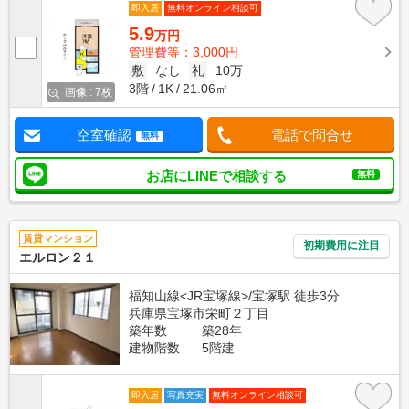
即入居
無料オンライン相談可
5.9
万円
管理費等：3,000円
敷
なし
礼
10万
3階
1K
21.06㎡
画像 : 7枚
空室確認
電話で問合せ
無料
お店にLINEで相談する
無料
賃貸マンション
初期費用に注目
エルロン２１
福知山線<JR宝塚線>/宝塚駅 徒歩3分
兵庫県宝塚市栄町２丁目
築年数
築28年
建物階数
5階建
即入居
写真充実
無料オンライン相談可