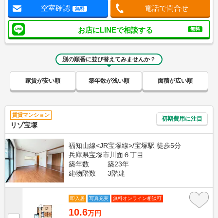
空室確認
電話で問合せ
無料
お店にLINEで相談する
無料
別の順番に並び替えてみませんか？
家賃が安い順
築年数が浅い順
面積が広い順
賃貸マンション
初期費用に注目
リゾ宝塚
福知山線<JR宝塚線>/宝塚駅 徒歩5分
兵庫県宝塚市川面６丁目
築年数
築23年
建物階数
3階建
即入居
写真充実
無料オンライン相談可
10.6
万円