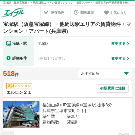
宝塚駅（阪急宝塚線）・他周辺駅エリアの賃貸マンション・賃貸アパート・賃貸住宅の不動産情報を検索！不動産賃貸の物件探しは、お部屋探しのエイブル
保存条件
閲覧履歴
お気に入り
宝塚駅（阪急宝塚線）・他周辺駅エリアの賃貸物件・マ
ンション・アパート(兵庫県)
沿線・駅
-
宝塚駅
変更する
詳細条件
【家賃】設定無し
変更する
518
件
賃貸マンション
初期費用に注目
エルロン２１
福知山線<JR宝塚線>/宝塚駅 徒歩3分
兵庫県宝塚市栄町２丁目
築年数
築28年
建物階数
5階建