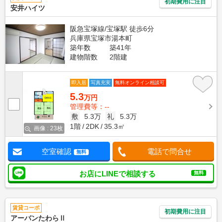
初期費用に注目
安井ハイツ
阪急宝塚線/宝塚駅 徒歩6分
兵庫県宝塚市湯本町
築年数
築41年
建物階数
2階建
即入居
写真充実
無料オンライン相談可
5.3
万円
管理費等：--
敷
5.3万
礼
5.3万
1階
2DK
35.3㎡
画像 : 23枚
空室確認
電話で問合せ
無料
お店にLINEで相談する
無料
賃貸コーポ
初期費用に注目
アーバンたわらⅡ