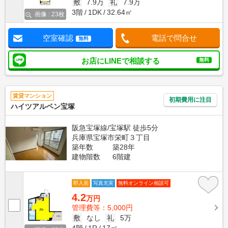
敷
7.9万
礼
7.9万
3階
1DK
32.64㎡
画像 : 23枚
空室確認
電話で問合せ
無料
お店にLINEで相談する
無料
賃貸マンション
初期費用に注目
ハイツアルペン宝塚
阪急宝塚線/宝塚駅 徒歩5分
兵庫県宝塚市栄町３丁目
築年数
築28年
建物階数
6階建
即入居
写真充実
無料オンライン相談可
4.2
万円
管理費等：5,000円
敷
なし
礼
5万