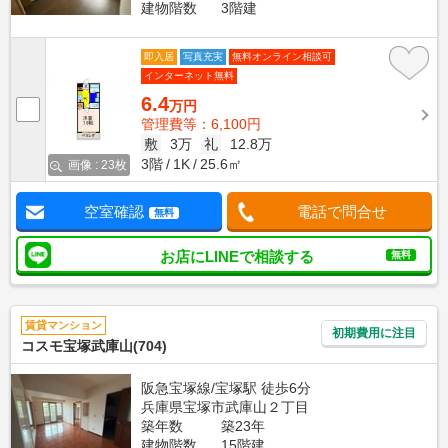
建物階数
3階建
即入居
写真充実
無料オンライン相談可
インターネット無料
6.4
万円
管理費等：6,100円
敷
3万
礼
12.8万
3階
1K
25.6㎡
画像 : 23枚
空室確認
電話で問合せ
無料
お店にLINEで相談する
無料
賃貸マンション
初期費用に注目
コスモ宝塚武庫山(704)
阪急宝塚線/宝塚駅 徒歩6分
兵庫県宝塚市武庫山２丁目
築年数
築23年
建物階数
15階建