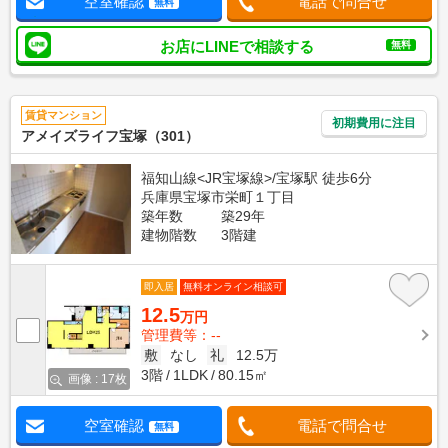
空室確認
電話で問合せ
無料
お店にLINEで相談する
無料
賃貸マンション
初期費用に注目
アメイズライフ宝塚（301）
福知山線<JR宝塚線>/宝塚駅 徒歩6分
兵庫県宝塚市栄町１丁目
築年数
築29年
建物階数
3階建
即入居
無料オンライン相談可
12.5
万円
管理費等：--
敷
なし
礼
12.5万
3階
1LDK
80.15㎡
画像 : 17枚
空室確認
電話で問合せ
無料