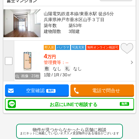
冨士マンション
山陽電気鉄道本線/東垂水駅 徒歩5分
兵庫県神戸市垂水区山手３丁目
築年数
築53年
建物階数
3階建
即入居
パノラマ
写真充実
無料オンライン相談可
4
万円
管理費等：--
敷
なし
礼
なし
1階
1R
30㎡
画像 : 23枚
空室確認
電話で問合せ
無料
お店にLINEで相談する
無料
物件が見つからなかったら店舗に相談
まだネットに掲載していないオススメ賃貸物件がある場合がございます