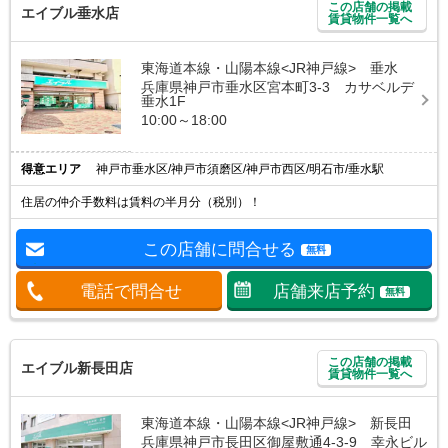
この店舗の掲載
エイブル垂水店
賃貸物件一覧へ
東海道本線・山陽本線<JR神戸線> 垂水
兵庫県神戸市垂水区宮本町3-3 カサベルデ
垂水1F
10:00～18:00
得意エリア
神戸市垂水区/神戸市須磨区/神戸市西区/明石市/垂水駅
住居の仲介手数料は賃料の半月分（税別）！
この店舗に問合せる
無料
電話で問合せ
店舗来店予約
無料
この店舗の掲載
エイブル新長田店
賃貸物件一覧へ
東海道本線・山陽本線<JR神戸線> 新長田
兵庫県神戸市長田区御屋敷通4-3-9 幸永ビル