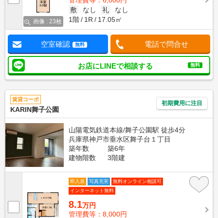
管理費等：6,000円
敷
なし
礼
なし
1階
1R
17.05㎡
画像 : 23枚
空室確認
電話で問合せ
無料
お店にLINEで相談する
無料
賃貸コーポ
初期費用に注目
KARIN舞子公園
山陽電気鉄道本線/舞子公園駅 徒歩4分
兵庫県神戸市垂水区舞子台１丁目
築年数
築6年
建物階数
3階建
即入居
写真充実
無料オンライン相談可
インターネット無料
8.1
万円
管理費等：8,000円