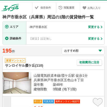
保存条件
閲覧履歴
お気に入り
神戸市垂水区（兵庫県）周辺の1階の賃貸物件一覧
エリア
-
神戸市垂水区
変更する
詳細条件
【家賃】設定無し
変更する
195
件
賃貸マンション
初期費用に注目
サンロイヤル霞ケ丘(110)
山陽電気鉄道本線/霞ケ丘駅 徒歩1分
兵庫県神戸市垂水区五色山８丁目
築年数
築48年
建物階数
3階建 (地下1階)
即入居
写真充実
無料オンライン相談可