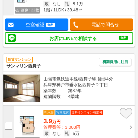
敷
なし
礼
8.1万
1階
1LDK
39.48㎡
画像 : 22枚
空室確認
電話で問合せ
無料
お店にLINEで相談する
無料
賃貸マンション
初期費用に注目
サンマリン西舞子
山陽電気鉄道本線/西舞子駅 徒歩4分
兵庫県神戸市垂水区西舞子２丁目
築年数
築37年
建物階数
4階建
即入居
写真充実
無料オンライン相談可
3.9
万円
管理費等：3,000円
敷
なし
礼
5万