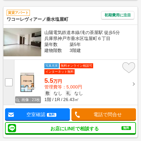
賃貸アパート
初期費用に注目
ワコーレヴィアーノ垂水塩屋町
山陽電気鉄道本線/滝の茶屋駅 徒歩5分
兵庫県神戸市垂水区塩屋町６丁目
築年数
築5年
建物階数
3階建
写真充実
無料オンライン相談可
インターネット無料
5.5
万円
管理費等：5,000円
敷
なし
礼
なし
1階
1R
26.43㎡
画像 : 23枚
空室確認
電話で問合せ
無料
お店にLINEで相談する
無料