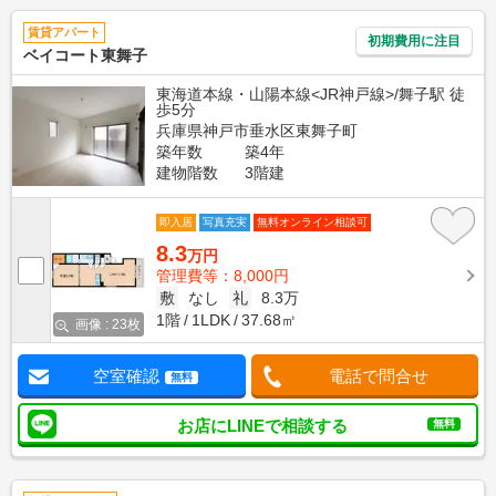
賃貸アパート
初期費用に注目
ベイコート東舞子
東海道本線・山陽本線<JR神戸線>/舞子駅 徒
歩5分
兵庫県神戸市垂水区東舞子町
築年数
築4年
建物階数
3階建
即入居
写真充実
無料オンライン相談可
8.3
万円
管理費等：8,000円
敷
なし
礼
8.3万
1階
1LDK
37.68㎡
画像 : 23枚
空室確認
電話で問合せ
無料
お店にLINEで相談する
無料