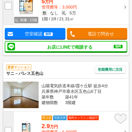
5
万円
管理費等：3,000円
敷
なし
礼
5万
1階
1R
21.31㎡
画像 : 23枚
空室確認
電話で問合せ
無料
お店にLINEで相談する
無料
賃貸マンション
初期費用に注目
サニ－パレス五色山
山陽電気鉄道本線/霞ケ丘駅 徒歩4分
兵庫県神戸市垂水区五色山6丁目
築年数
築41年
建物階数
3階建
即入居
写真充実
無料オンライン相談可
2.9
万円