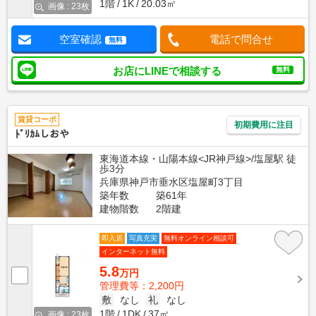
1階
1K
20.03㎡
画像 : 23枚
空室確認
電話で問合せ
無料
お店にLINEで相談する
無料
賃貸コーポ
初期費用に注目
ﾄﾞﾘｶﾑしおや
東海道本線・山陽本線<JR神戸線>/塩屋駅 徒
歩3分
兵庫県神戸市垂水区塩屋町3丁目
築年数
築61年
建物階数
2階建
即入居
写真充実
無料オンライン相談可
インターネット無料
5.8
万円
管理費等：2,200円
敷
なし
礼
なし
1階
1DK
37㎡
画像 : 23枚