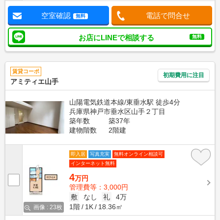
空室確認
電話で問合せ
無料
お店にLINEで相談する
無料
賃貸コーポ
初期費用に注目
アミティエ山手
山陽電気鉄道本線/東垂水駅 徒歩4分
兵庫県神戸市垂水区山手２丁目
築年数
築37年
建物階数
2階建
即入居
写真充実
無料オンライン相談可
インターネット無料
4
万円
管理費等：3,000円
敷
なし
礼
4万
1階
1K
18.36㎡
画像 : 23枚