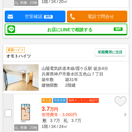
1階
1K
20㎡
画像 : 23枚
空室確認
電話で問合せ
無料
お店にLINEで相談する
無料
賃貸ハイツ
初期費用に注目
オモトハイツ
山陽電気鉄道本線/霞ケ丘駅 徒歩4分
兵庫県神戸市垂水区五色山７丁目
築年数
築31年
建物階数
2階建
即入居
写真充実
無料オンライン相談可
3.7
万円
管理費等：3,000円
敷
3.7万
礼
3.7万
1階
1K
24㎡
画像 : 20枚