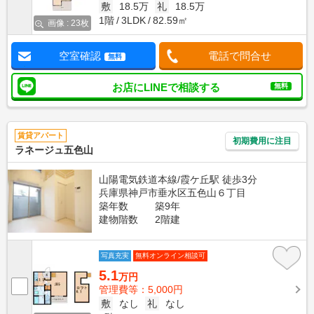
敷
18.5万
礼
18.5万
1階
3LDK
82.59㎡
画像 : 23枚
空室確認
電話で問合せ
無料
お店にLINEで相談する
無料
賃貸アパート
初期費用に注目
ラネージュ五色山
山陽電気鉄道本線/霞ケ丘駅 徒歩3分
兵庫県神戸市垂水区五色山６丁目
築年数
築9年
建物階数
2階建
写真充実
無料オンライン相談可
5.1
万円
管理費等：5,000円
敷
なし
礼
なし