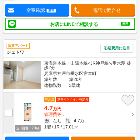
空室確認
電話で問合せ
無料
お店にLINEで相談する
無料
賃貸アパート
初期費用に注目
シェトワ
東海道本線・山陽本線<JR神戸線>/垂水駅 徒
歩2分
兵庫県神戸市垂水区宮本町
築年数
築20年
建物階数
3階建
即入居
無料オンライン相談可
4.7
万円
管理費等：--
敷
なし
礼
4.7万
1階
1R
17.01㎡
画像 : 20枚