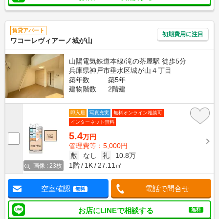
賃貸アパート
初期費用に注目
ワコーレヴィアーノ城が山
山陽電気鉄道本線/滝の茶屋駅 徒歩5分
兵庫県神戸市垂水区城が山４丁目
築年数
築5年
建物階数
2階建
即入居
写真充実
無料オンライン相談可
インターネット無料
5.4
万円
管理費等：5,000円
敷
なし
礼
10.8万
1階
1K
27.11㎡
画像 : 23枚
空室確認
電話で問合せ
無料
お店にLINEで相談する
無料