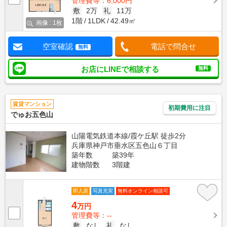
管理費等：6,000円
敷
2万
礼
11万
1階
1LDK
42.49㎡
画像 : 1枚
空室確認
電話で問合せ
無料
お店にLINEで相談する
無料
賃貸マンション
初期費用に注目
でゅお五色山
山陽電気鉄道本線/霞ケ丘駅 徒歩2分
兵庫県神戸市垂水区五色山６丁目
築年数
築39年
建物階数
3階建
即入居
写真充実
無料オンライン相談可
4
万円
管理費等：--
敷
なし
礼
なし