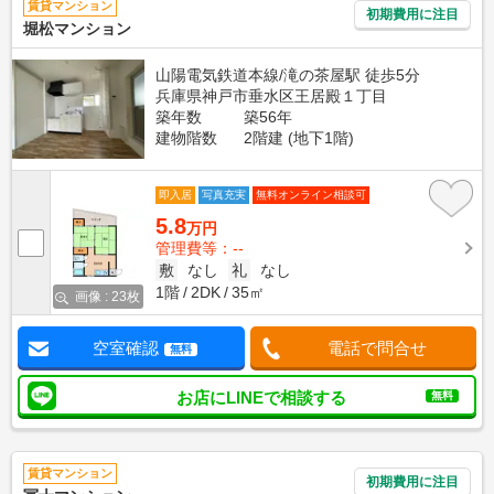
賃貸マンション
初期費用に注目
堀松マンション
山陽電気鉄道本線/滝の茶屋駅 徒歩5分
兵庫県神戸市垂水区王居殿１丁目
築年数
築56年
建物階数
2階建 (地下1階)
即入居
写真充実
無料オンライン相談可
5.8
万円
管理費等：--
敷
なし
礼
なし
1階
2DK
35㎡
画像 : 23枚
空室確認
電話で問合せ
無料
お店にLINEで相談する
無料
賃貸マンション
初期費用に注目