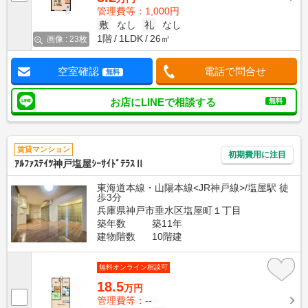
管理費等：1,000円
敷
なし
礼
なし
1階
1LDK
26㎡
画像 : 23枚
空室確認
電話で問合せ
無料
お店にLINEで相談する
無料
賃貸マンション
初期費用に注目
ｱﾙﾌｧｽﾃｲﾂ神戸塩屋ｼｰｻｲﾄﾞﾃﾗｽⅡ
東海道本線・山陽本線<JR神戸線>/塩屋駅 徒
歩3分
兵庫県神戸市垂水区塩屋町１丁目
築年数
築11年
建物階数
10階建
無料オンライン相談可
18.5
万円
管理費等：--