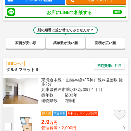
お店にLINEで相談する
無料
別の順番に並び替えてみませんか？
家賃が安い順
築年数が浅い順
面積が広い順
賃貸コーポ
初期費用に注目
タルミフラットⅡ
東海道本線・山陽本線<JR神戸線>/塩屋駅 徒
歩2分
兵庫県神戸市垂水区塩屋町４丁目
築年数
築33年
建物階数
2階建
即入居
写真充実
無料オンライン相談可
2.9
万円
管理費等：2,000円