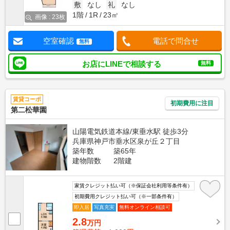
敷
なし
礼
なし
1階
1R
23㎡
画像 : 23枚
空室確認
電話で問合せ
無料
お店にLINEで相談する
無料
賃貸コーポ
初期費用に注目
第二松華園
山陽電気鉄道本線/東垂水駅 徒歩3分
兵庫県神戸市垂水区泉が丘２丁目
築年数
築65年
建物階数
2階建
家賃クレジット払い可（※保証会社利用等条件有）
初期費用クレジット払い可（※一部条件有）
即入居
写真充実
無料オンライン相談可
2.8
万円