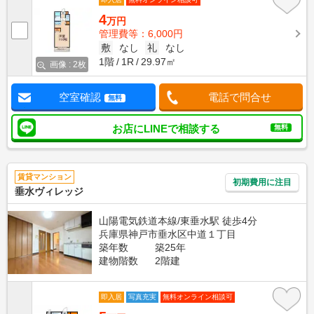
4
万円
管理費等：6,000円
敷
なし
礼
なし
1階
1R
29.97㎡
画像 : 2枚
空室確認
電話で問合せ
無料
お店にLINEで相談する
無料
賃貸マンション
初期費用に注目
垂水ヴィレッジ
山陽電気鉄道本線/東垂水駅 徒歩4分
兵庫県神戸市垂水区中道１丁目
築年数
築25年
建物階数
2階建
即入居
写真充実
無料オンライン相談可