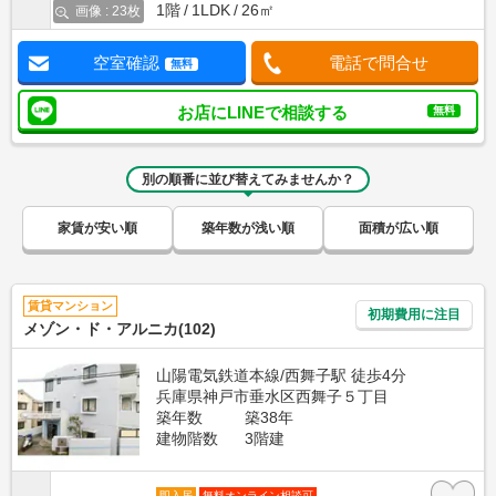
1階
1LDK
26㎡
画像 : 23枚
空室確認
電話で問合せ
無料
お店にLINEで相談する
無料
別の順番に並び替えてみませんか？
家賃が安い順
築年数が浅い順
面積が広い順
賃貸マンション
初期費用に注目
メゾン・ド・アルニカ(102)
山陽電気鉄道本線/西舞子駅 徒歩4分
兵庫県神戸市垂水区西舞子５丁目
築年数
築38年
建物階数
3階建
即入居
無料オンライン相談可