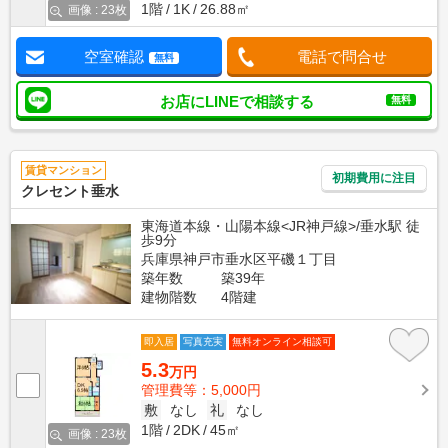
1階
1K
26.88㎡
画像 : 23枚
空室確認
電話で問合せ
無料
お店にLINEで相談する
無料
賃貸マンション
初期費用に注目
クレセント垂水
東海道本線・山陽本線<JR神戸線>/垂水駅 徒
歩9分
兵庫県神戸市垂水区平磯１丁目
築年数
築39年
建物階数
4階建
即入居
写真充実
無料オンライン相談可
5.3
万円
管理費等：5,000円
敷
なし
礼
なし
1階
2DK
45㎡
画像 : 23枚