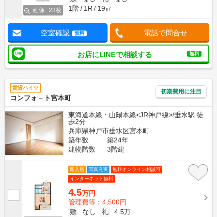
1階
1R
19㎡
画像 : 23枚
空室確認
電話で問合せ
無料
お店にLINEで相談する
無料
賃貸ハイツ
初期費用に注目
コンフォ－ト宮本町
東海道本線・山陽本線<JR神戸線>/垂水駅 徒
歩2分
兵庫県神戸市垂水区宮本町
築年数
築24年
建物階数
3階建
即入居
写真充実
無料オンライン相談可
インターネット無料
4.5
万円
管理費等：4,500円
敷
なし
礼
4.5万