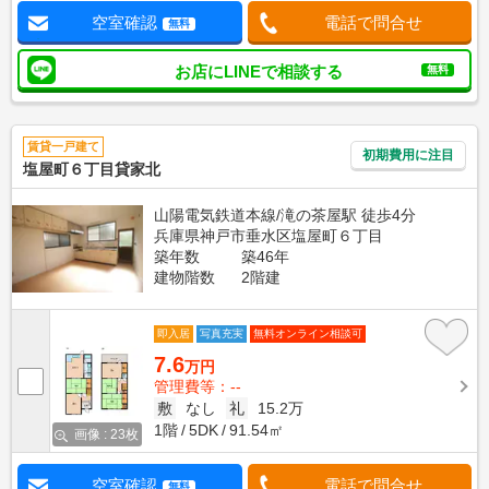
空室確認
電話で問合せ
無料
お店にLINEで相談する
無料
賃貸一戸建て
初期費用に注目
塩屋町６丁目貸家北
山陽電気鉄道本線/滝の茶屋駅 徒歩4分
兵庫県神戸市垂水区塩屋町６丁目
築年数
築46年
建物階数
2階建
即入居
写真充実
無料オンライン相談可
7.6
万円
管理費等：--
敷
なし
礼
15.2万
1階
5DK
91.54㎡
画像 : 23枚
空室確認
電話で問合せ
無料