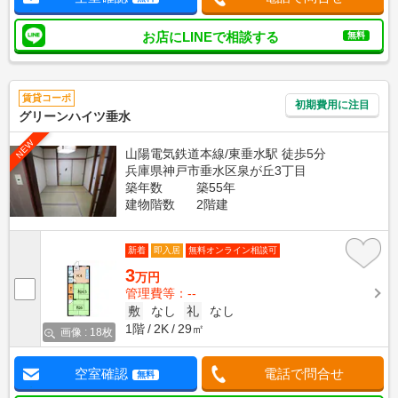
お店にLINEで相談する
無料
賃貸コーポ
初期費用に注目
グリーンハイツ垂水
NEW
山陽電気鉄道本線/東垂水駅 徒歩5分
兵庫県神戸市垂水区泉が丘3丁目
築年数
築55年
建物階数
2階建
新着
即入居
無料オンライン相談可
3
万円
管理費等：--
敷
なし
礼
なし
1階
2K
29㎡
画像 : 18枚
空室確認
電話で問合せ
無料