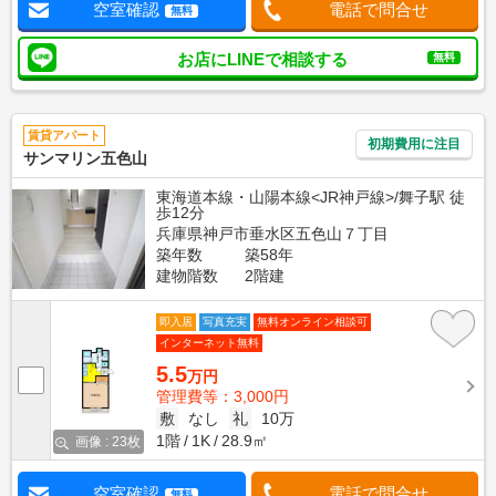
空室確認
電話で問合せ
無料
お店にLINEで相談する
無料
賃貸アパート
初期費用に注目
サンマリン五色山
東海道本線・山陽本線<JR神戸線>/舞子駅 徒
歩12分
兵庫県神戸市垂水区五色山７丁目
築年数
築58年
建物階数
2階建
即入居
写真充実
無料オンライン相談可
インターネット無料
5.5
万円
管理費等：3,000円
敷
なし
礼
10万
1階
1K
28.9㎡
画像 : 23枚
空室確認
電話で問合せ
無料