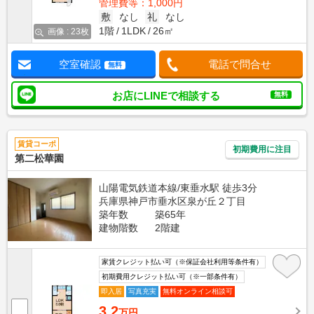
管理費等：1,000円
敷
なし
礼
なし
1階
1LDK
26㎡
画像 : 23枚
空室確認
電話で問合せ
無料
お店にLINEで相談する
無料
賃貸コーポ
初期費用に注目
第二松華園
山陽電気鉄道本線/東垂水駅 徒歩3分
兵庫県神戸市垂水区泉が丘２丁目
築年数
築65年
建物階数
2階建
家賃クレジット払い可（※保証会社利用等条件有）
初期費用クレジット払い可（※一部条件有）
即入居
写真充実
無料オンライン相談可
3.2
万円