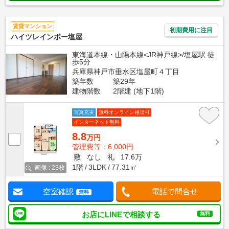
賃貸マンション
初期費用に注目
ハイツレインボー塩屋
東海道本線・山陽本線<JR神戸線>/塩屋駅 徒
歩5分
兵庫県神戸市垂水区塩屋町４丁目
築年数
築29年
建物階数
2階建 (地下1階)
写真充実
無料オンライン相談可
インターネット無料
8.8
万円
管理費等：6,000円
敷
なし
礼
17.6万
1階
3LDK
77.31㎡
画像 : 23枚
空室確認
電話で問合せ
無料
お店にLINEで相談する
無料