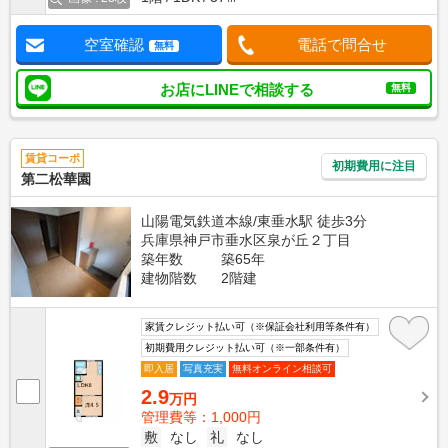
空室確認
電話で問合せ
無料
お店にLINEで相談する
無料
賃貸コーポ
初期費用に注目
第二松華園
山陽電気鉄道本線/東垂水駅 徒歩3分
兵庫県神戸市垂水区泉が丘２丁目
築年数
築65年
建物階数
2階建
家賃クレジット払い可（※保証会社利用等条件有）
初期費用クレジット払い可（※一部条件有）
即入居
写真充実
無料オンライン相談可
2.9
万円
管理費等：1,000円
敷
なし
礼
なし