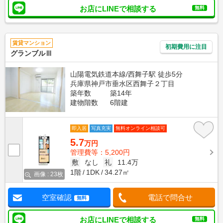
お店にLINEで相談する
無料
賃貸マンション
初期費用に注目
グランブルⅢ
山陽電気鉄道本線/西舞子駅 徒歩5分
兵庫県神戸市垂水区西舞子２丁目
築年数
築14年
建物階数
6階建
即入居
写真充実
無料オンライン相談可
5.7
万円
管理費等：5,200円
敷
なし
礼
11.4万
1階
1DK
34.27㎡
画像 : 23枚
空室確認
電話で問合せ
無料
お店にLINEで相談する
無料