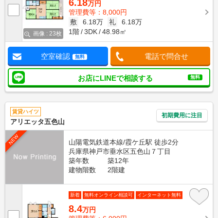
6.18
万円
管理費等：8,000円
敷
6.18万
礼
6.18万
1階
3DK
48.98㎡
画像 : 23枚
空室確認
電話で問合せ
無料
お店にLINEで相談する
無料
賃貸ハイツ
初期費用に注目
アリエッタ五色山
NEW
山陽電気鉄道本線/霞ケ丘駅 徒歩2分
兵庫県神戸市垂水区五色山７丁目
築年数
築12年
建物階数
2階建
新着
無料オンライン相談可
インターネット無料
8.4
万円