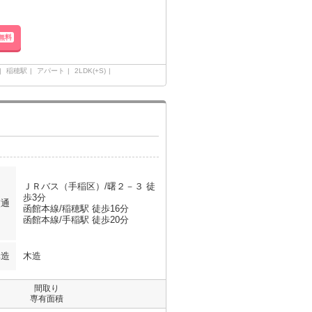
無料
稲穂駅
アパート
2LDK(+S)
ＪＲバス（手稲区）/曙２－３ 徒
歩3分
交通
函館本線/稲穂駅 徒歩16分
函館本線/手稲駅 徒歩20分
構造
木造
間取り
専有面積