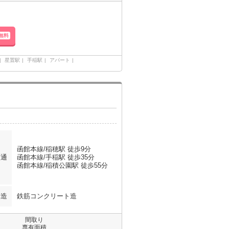
無料
星置駅
手稲駅
アパート
函館本線/稲穂駅 徒歩9分
交通
函館本線/手稲駅 徒歩35分
函館本線/稲積公園駅 徒歩55分
構造
鉄筋コンクリート造
間取り
専有面積