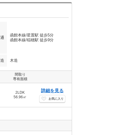
函館本線/星置駅 徒歩5分
交通
函館本線/稲穂駅 徒歩9分
構造
木造
間取り
専有面積
詳細を見る
2LDK
56.96㎡
お気に入り