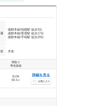
函館本線/稲穂駅 徒歩3分
交通
函館本線/星置駅 徒歩17分
函館本線/手稲駅 徒歩20分
構造
木造
間取り
専有面積
詳細を見る
3LDK
68.3㎡
お気に入り