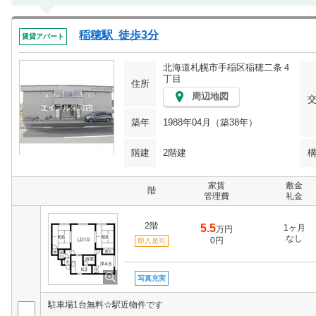
稲穂駅 徒歩3分
賃貸アパート
北海道札幌市手稲区稲穂二条４
丁目
住所
周辺地図
築年
1988年04月（築38年）
階建
2階建
家賃
敷金
階
管理費
礼金
2階
5.5
1ヶ月
万円
なし
0円
即入居可
写真充実
駐車場1台無料☆駅近物件です