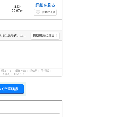
詳細を見る
1LDK
29.97㎡
お気に入り
ペット応相談。バス・トイレ別。室内に洗濯機置場あり。灯油FF。駐車場は敷地内。上階なし。最寄りのバス停まで2分。閑静な住宅街。初期費用カード払い可。
初期費用に注目！
曙２－３
函館本線
稲穂駅
手稲駅
ト相談可
0.55ヶ月
めて空室確認