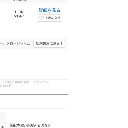
詳細を見る
1LDK
53.9㎡
お気に入り
FF分解清掃料27,500円。灯油FF。オートロック。駐輪場有。バルコニー。クローゼット付。洗面化粧台付き。駅まで徒歩10分圏内!。朝も楽々。駅ちか物件！。初期費用カード払い可。
初期費用に注目！
手稲駅
稲積公園駅
マンション
0.55ヶ月
函館本線/稲穂駅 徒歩9分
交通