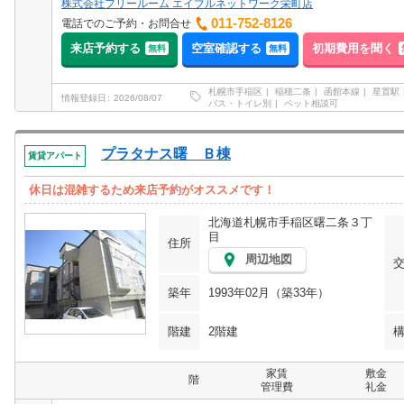
株式会社フリールーム エイブルネットワーク栄町店
011-752-8126
電話でのご予約・お問合せ
来店予約する
空室確認する
初期費用を聞く
無料
無料
札幌市手稲区
稲穂二条
函館本線
星置駅
情報登録日
2026/08/07
バス・トイレ別
ペット相談可
プラタナス曙 Ｂ棟
賃貸アパート
休日は混雑するため来店予約がオススメです！
北海道札幌市手稲区曙二条３丁
目
住所
周辺地図
築年
1993年02月（築33年）
階建
2階建
家賃
敷金
階
管理費
礼金