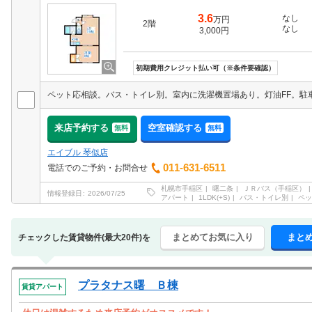
3.6
なし
万円
2階
なし
3,000円
初期費用クレジット払い可（※条件要確認）
来店予約する
空室確認する
無料
無料
エイブル 琴似店
011-631-6511
電話でのご予約・お問合せ
札幌市手稲区
曙二条
ＪＲバス（手稲区）
情報登録日
2026/07/25
アパート
1LDK(+S)
バス・トイレ別
ペッ
まとめてお気に入り
まと
チェックした賃貸物件(最大20件)を
プラタナス曙 Ｂ棟
賃貸アパート