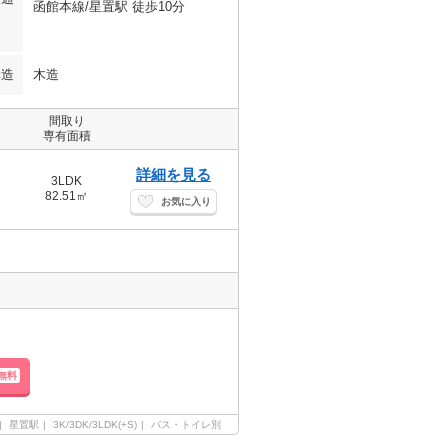
函館本線/星置駅 徒歩10分
構造
木造
間取り
専有面積
詳細を見る
3LDK
82.51㎡
お気に入り
無料
星置駅
3K/3DK/3LDK(+S)
バス・トイレ別