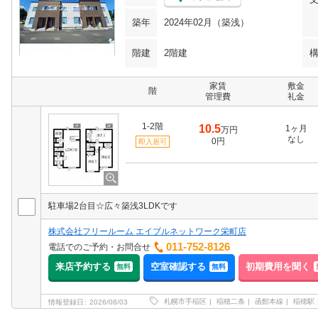
築年
2024年02月（築浅）
階建
2階建
家賃
敷金
階
管理費
礼金
1-2階
10.5
1ヶ月
万円
なし
0円
即入居可
駐車場2台目☆広々築浅3LDKです
株式会社フリールーム エイブルネットワーク栄町店
011-752-8126
電話でのご予約・お問合せ
来店予約する
空室確認する
初期費用を聞く
無料
無料
札幌市手稲区
稲穂二条
函館本線
稲穂駅
情報登録日
2026/08/03