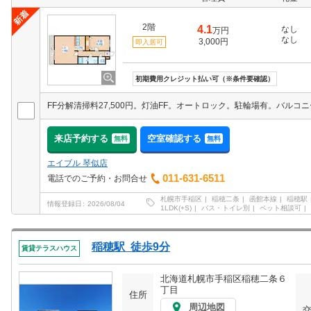
2階
4.1
なし
万円
なし
3,000円
即入居可
初期費用クレジット払い可（※条件要確認）
来店予約する
空室確認する
無料
無料
エイブル 琴似店
011-631-6511
電話でのご予約・お問合せ
札幌市手稲区
稲穂二条
函館本線
稲穂駅
情報登録日
2026/08/04
1LDK(+S)
バス・トイレ別
ペット相談可
稲穂駅 徒歩9分
賃貸テラスハウス
北海道札幌市手稲区稲穂二条６
丁目
住所
周辺地図