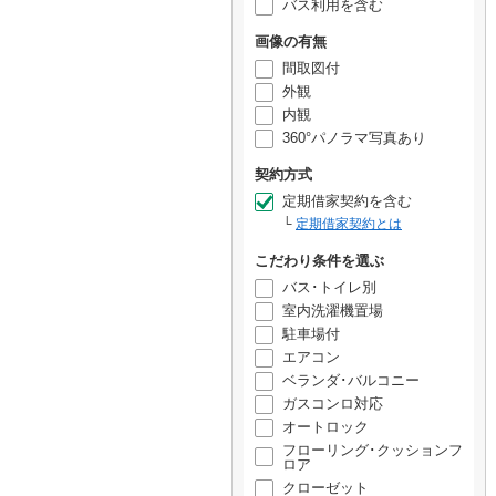
バス利用を含む
画像の有無
間取図付
外観
内観
360°パノラマ写真あり
契約方式
定期借家契約を含む
定期借家契約とは
こだわり条件を選ぶ
バス･トイレ別
室内洗濯機置場
駐車場付
エアコン
ベランダ･バルコニー
ガスコンロ対応
オートロック
フローリング･クッションフ
ロア
クローゼット