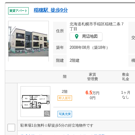
稲穂駅 徒歩9分
賃貸アパート
北海道札幌市手稲区稲穂二条７
丁目
住所
周辺地図
築年
2008年08月（築18年）
階建
2階建
家賃
敷金
階
管理費
礼金
2階
6.5
1ヶ月
万円
なし
0円
即入居可
写真充実
駐車場1台無料☆駅徒歩5分の好立地物件です