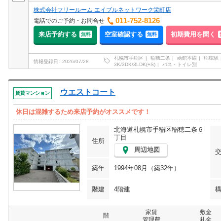
株式会社フリールーム エイブルネットワーク栄町店
011-752-8126
電話でのご予約・お問合せ
来店予約する
空室確認する
初期費用を聞く
無料
無料
札幌市手稲区
稲穂二条
函館本線
稲穂駅
情報登録日
2026/07/28
3K/3DK/3LDK(+S)
バス・トイレ別
ウエストコート
賃貸マンション
休日は混雑するため来店予約がオススメです！
北海道札幌市手稲区稲穂二条６
丁目
住所
周辺地図
築年
1994年08月（築32年）
階建
4階建
家賃
敷金
階
管理費
礼金