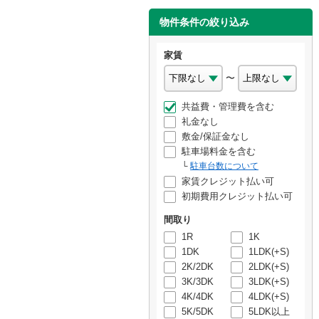
物件条件の絞り込み
家賃
〜
共益費・管理費を含む
礼金なし
敷金/保証金なし
駐車場料金を含む
駐車台数について
家賃クレジット払い可
初期費用クレジット払い可
間取り
1R
1K
1DK
1LDK(+S)
2K/2DK
2LDK(+S)
3K/3DK
3LDK(+S)
4K/4DK
4LDK(+S)
5K/5DK
5LDK以上