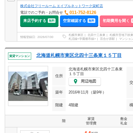
株式会社フリールーム エイブルネットワーク栄町店
011-752-8126
電話でのご予約・お問合せ
来店予約する
空室確認する
初期費用を聞く
無料
無料
札幌市東区
北四十三条東
札幌市営地下鉄
情報登録日
2026/07/30
札沼線<学園都市線>
百合が原駅
マンショ
北海道札幌市東区北四十三条東１５丁目
賃貸マンション
北海道札幌市東区北四十三条東
１５丁目
住所
周辺地図
築年
2016年11月（築9年）
階建
4階建
家賃
敷金
階
管理費
礼金