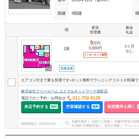
階建
4階建
家賃
敷金
階
管理費
礼金
5
万円
1ヶ月
3,000円
1階
なし
インターネット無料
写真充実
エアコン付きで夏も快適です♪ネット無料でランニングコストが削減で
株式会社フリールーム エイブルネットワーク栄町店
011-752-8126
電話でのご予約・お問合せ
来店予約する
空室確認する
初期費用を聞く
無料
無料
札幌市東区
北四十三条東
札幌市営地下鉄
情報登録日
2026/07/30
札沼線<学園都市線>
百合が原駅
マンショ