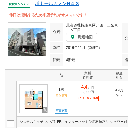
ボナールカノンN４３
賃貸マンション
休日は混雑するため来店予約がオススメです！
北海道札幌市東区北四十三条東
１５丁目
住所
周辺地図
築年
2016年11月（築9年）
階建
4階建
家賃
敷金
階
管理費
礼金
4.4
万円
1階
4.4万
3,000円
なし
即入居可
インターネット無料
写真充実