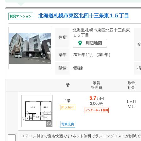
北海道札幌市東区北四十三条東１５丁目
賃貸マンション
北海道札幌市東区北四十三条東
１５丁目
住所
周辺地図
築年
2016年11月（築9年）
階建
4階建
家賃
敷金
階
管理費
礼金
5.7
万円
4階
1ヶ月
3,000円
なし
即入居可
インターネット無料
写真充実
エアコン付きで夏も快適です♪ネット無料でランニングコストが削減で