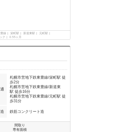
東豊線
栄町駅
新道東駅
元町駅
ック
0.55ヶ月
札幌市営地下鉄東豊線/栄町駅 徒
歩2分
札幌市営地下鉄東豊線/新道東
交通
駅 徒歩16分
札幌市営地下鉄東豊線/元町駅 徒
歩31分
構造
鉄筋コンクリート造
間取り
専有面積