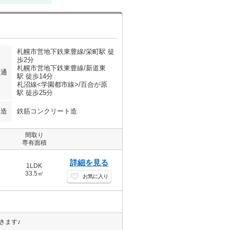
札幌市営地下鉄東豊線/栄町駅 徒
歩2分
札幌市営地下鉄東豊線/新道東
交通
駅 徒歩14分
札沼線<学園都市線>/百合が原
駅 徒歩25分
構造
鉄筋コンクリート造
間取り
専有面積
詳細を見る
1LDK
33.5㎡
お気に入り
きます♪