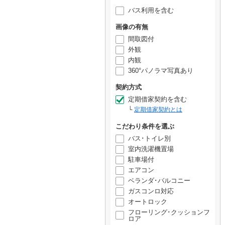
バス利用を含む
画像の有無
間取図付
外観
内観
360°パノラマ写真あり
契約方式
定期借家契約を含む
定期借家契約とは
こだわり条件を選ぶ
バス･トイレ別
室内洗濯機置場
駐車場付
エアコン
ベランダ･バルコニー
ガスコンロ対応
オートロック
フローリング･クッションフ
ロア