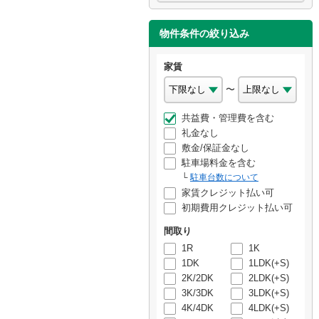
物件条件の絞り込み
家賃
〜
共益費・管理費を含む
礼金なし
敷金/保証金なし
駐車場料金を含む
駐車台数について
家賃クレジット払い可
初期費用クレジット払い可
間取り
1R
1K
1DK
1LDK(+S)
2K/2DK
2LDK(+S)
3K/3DK
3LDK(+S)
4K/4DK
4LDK(+S)