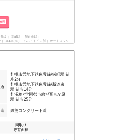
無料
東豊線
栄町駅
新道東駅
ン
1LDK(+S)
バス・トイレ別
オートロック
札幌市営地下鉄東豊線/栄町駅 徒
歩2分
札幌市営地下鉄東豊線/新道東
交通
駅 徒歩14分
札沼線<学園都市線>/百合が原
駅 徒歩25分
構造
鉄筋コンクリート造
間取り
専有面積