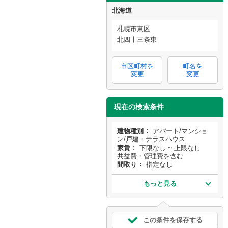
北海道
札幌市東区
北四十三条東
市区町村を
町名を
変更
変更
現在の検索条件
建物種別
アパート/マンショ
ン/戸建・テラスハウス
家賃
下限なし ~ 上限なし
共益費・管理費を含む
間取り
指定なし
もっと見る
この条件を保存する