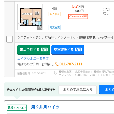
5.7
万円
4階
5.7万
3,000円
なし
即入居可
インターネット無料
写真充実
来店予約する
空室確認する
無料
無料
エイブル 北二十四条店
011-707-2111
電話でのご予約・お問合せ
札幌市東区
北四十三条東
札幌市営地下鉄
情報登録日
2026/08/02
マンション
1LDK(+S)
バス・トイレ別
オ
まとめてお気に入り
まと
チェックした賃貸物件(最大20件)を
第２井川ハイツ
賃貸マンション