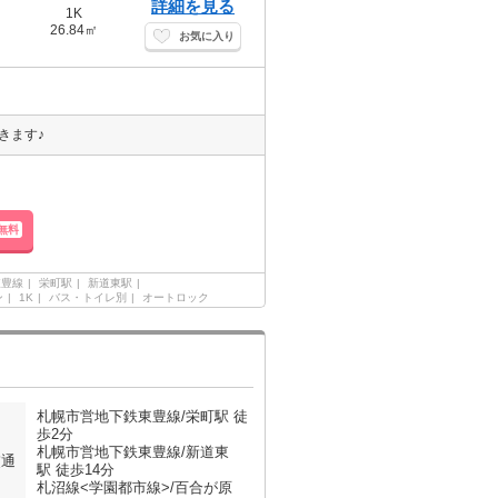
詳細を見る
1K
26.84㎡
お気に入り
きます♪
無料
東豊線
栄町駅
新道東駅
ン
1K
バス・トイレ別
オートロック
札幌市営地下鉄東豊線/栄町駅 徒
歩2分
札幌市営地下鉄東豊線/新道東
交通
駅 徒歩14分
札沼線<学園都市線>/百合が原