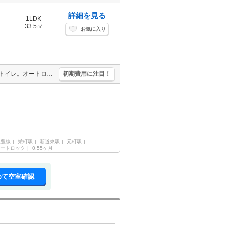
詳細を見る
1LDK
33.5㎡
お気に入り
システムキッチン。灯油FF。インターネット使用料無料!。シャワー付トイレ。オートロック。宅配ボックスあり。シャンドレ。TVインターホン付き。BS受信可。FF分解清掃料16,500円。
初期費用に注目！
東豊線
栄町駅
新道東駅
元町駅
ートロック
0.55ヶ月
めて空室確認