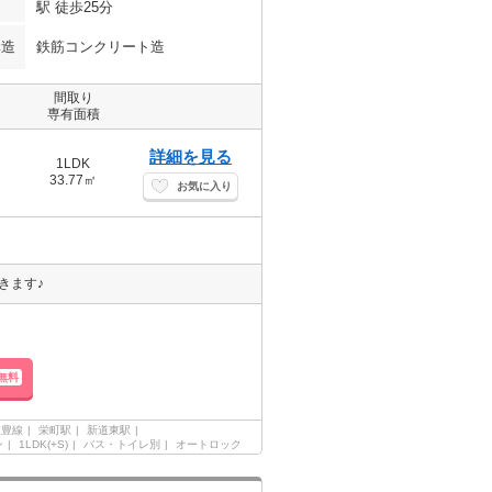
駅 徒歩25分
構造
鉄筋コンクリート造
間取り
専有面積
詳細を見る
1LDK
33.77㎡
お気に入り
きます♪
無料
東豊線
栄町駅
新道東駅
ン
1LDK(+S)
バス・トイレ別
オートロック