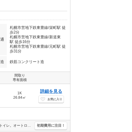
札幌市営地下鉄東豊線/栄町駅 徒
歩2分
札幌市営地下鉄東豊線/新道東
交通
駅 徒歩16分
札幌市営地下鉄東豊線/元町駅 徒
歩31分
構造
鉄筋コンクリート造
間取り
専有面積
詳細を見る
1K
26.84㎡
お気に入り
システムキッチン。灯油FF。インターネット使用料無料!。シャワー付トイレ。オートロック。宅配ボックスあり。シャンドレ。TVインターホン付き。BS受信可。FF分解清掃料16,500円。
初期費用に注目！