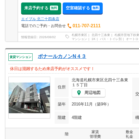
来店予約する
空室確認する
無料
無料
エイブル 北二十四条店
011-707-2111
電話でのご予約・お問合せ
札幌市東区
北四十三条東
札幌市営地下鉄
情報登録日
2026/08/02
マンション
1K
バス・トイレ別
オートロ
ボナールカノンN４３
賃貸マンション
休日は混雑するため来店予約がオススメです！
北海道札幌市東区北四十三条東
１５丁目
住所
周辺地図
築年
2016年11月（築9年）
階建
4階建
家賃
敷金
階
管理費
礼金