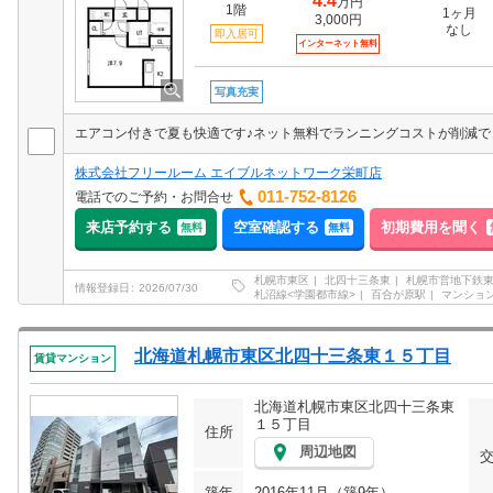
4.4
万円
1階
1ヶ月
3,000円
なし
即入居可
インターネット無料
写真充実
エアコン付きで夏も快適です♪ネット無料でランニングコストが削減で
株式会社フリールーム エイブルネットワーク栄町店
011-752-8126
電話でのご予約・お問合せ
来店予約する
空室確認する
初期費用を聞く
無料
無料
札幌市東区
北四十三条東
札幌市営地下鉄
情報登録日
2026/07/30
札沼線<学園都市線>
百合が原駅
マンショ
北海道札幌市東区北四十三条東１５丁目
賃貸マンション
北海道札幌市東区北四十三条東
１５丁目
住所
周辺地図
築年
2016年11月（築9年）