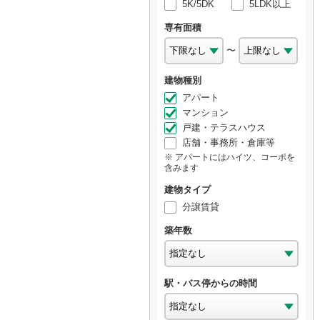
5K/5DK
5LDK以上
専有面積
〜
建物種別
アパート
マンション
戸建・テラスハウス
店舗・事務所・倉庫等
アパートにはハイツ、コーポを
含みます
建物タイプ
分譲賃貸
築年数
駅・バス停からの時間