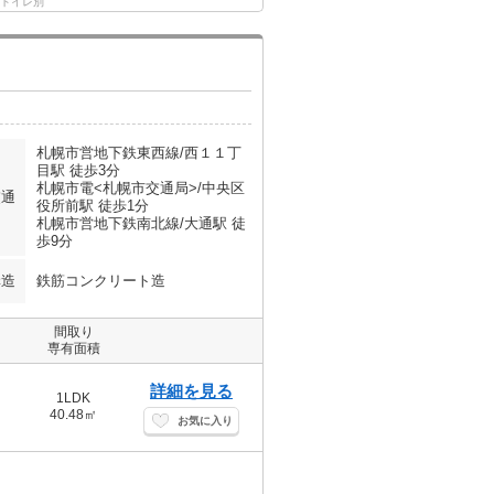
トイレ別
札幌市営地下鉄東西線/西１１丁
目駅 徒歩3分
札幌市電<札幌市交通局>/中央区
交通
役所前駅 徒歩1分
札幌市営地下鉄南北線/大通駅 徒
歩9分
構造
鉄筋コンクリート造
間取り
専有面積
詳細を見る
1LDK
40.48㎡
お気に入り