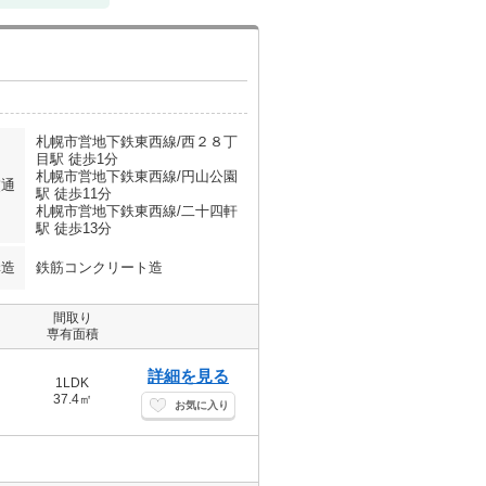
札幌市営地下鉄東西線/西２８丁
目駅 徒歩1分
札幌市営地下鉄東西線/円山公園
交通
駅 徒歩11分
札幌市営地下鉄東西線/二十四軒
駅 徒歩13分
構造
鉄筋コンクリート造
間取り
専有面積
詳細を見る
1LDK
37.4㎡
お気に入り