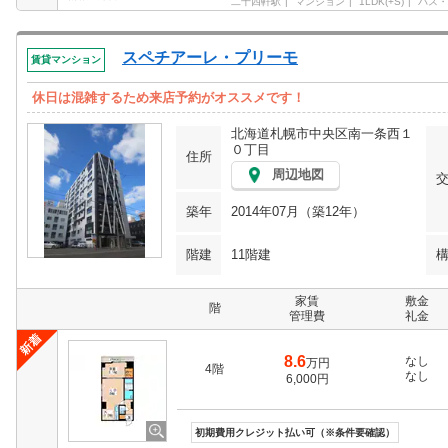
二十四軒駅
マンション
1LDK(+S)
バス・
スペチアーレ・プリーモ
賃貸マンション
休日は混雑するため来店予約がオススメです！
北海道札幌市中央区南一条西１
０丁目
住所
周辺地図
築年
2014年07月（築12年）
階建
11階建
家賃
敷金
階
管理費
礼金
8.6
なし
万円
4階
なし
6,000円
初期費用クレジット払い可（※条件要確認）