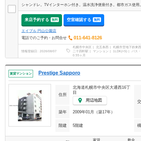
来店予約する
空室確認する
無料
無料
エイブル 円山公園店
011-641-8126
電話でのご予約・お問合せ
札幌市中央区
北五条西
札幌市営地下鉄東
二十四軒駅
マンション
1LDK(+S)
バス・
情報登録日
2026/08/07
0.55ヶ月
Prestige Sapporo
賃貸マンション
北海道札幌市中央区大通西16丁
目
住所
周辺地図
築年
2009年01月（築17年）
階建
5階建
家賃
敷金