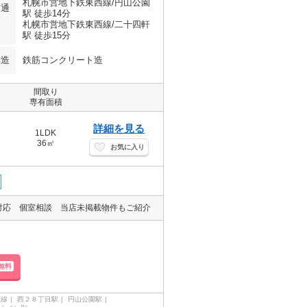
札幌市営地下鉄東西線/円山公園
交通
駅 徒歩14分
札幌市営地下鉄東西線/二十四軒
駅 徒歩15分
構造
鉄筋コンクリート造
間取り
専有面積
詳細を見る
1LDK
36㎡
お気に入り
対応 個室相談 当店未掲載物件もご紹介
無料
西線
西２８丁目駅
円山公園駅