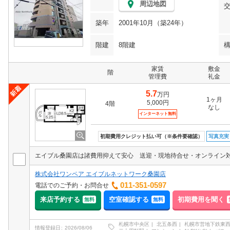
周辺地図
築年
2001年10月（築24年）
階建
8階建
家賃
敷金
階
管理費
礼金
5.7
万円
1ヶ月
5,000円
4階
なし
インターネット無料
初期費用クレジット払い可（※条件要確認）
写真充実
エイブル桑園店は諸費用抑えて安心 送迎・現地待合せ・オンライン
株式会社ワンペア エイブルネットワーク桑園店
011-351-0597
電話でのご予約・お問合せ
来店予約する
空室確認する
初期費用を聞く
無料
無料
札幌市中央区
北五条西
札幌市営地下鉄東
情報登録日
2026/08/06