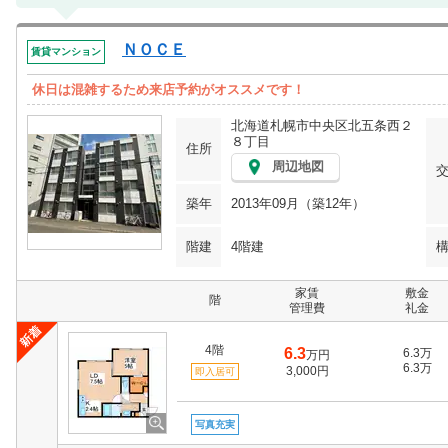
ＮＯＣＥ
賃貸マンション
休日は混雑するため来店予約がオススメです！
北海道札幌市中央区北五条西２
８丁目
住所
周辺地図
築年
2013年09月（築12年）
階建
4階建
家賃
敷金
階
管理費
礼金
4階
6.3
6.3万
万円
6.3万
3,000円
即入居可
写真充実