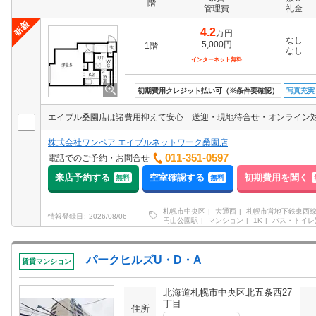
階
管理費
礼金
4.2
万円
なし
5,000円
1階
なし
インターネット無料
初期費用クレジット払い可（※条件要確認）
写真充実
エイブル桑園店は諸費用抑えて安心 送迎・現地待合せ・オンライン
株式会社ワンペア エイブルネットワーク桑園店
011-351-0597
電話でのご予約・お問合せ
来店予約する
空室確認する
初期費用を聞く
無料
無料
札幌市中央区
大通西
札幌市営地下鉄東西
情報登録日
2026/08/06
円山公園駅
マンション
1K
バス・トイレ
パークヒルズU・D・A
賃貸マンション
北海道札幌市中央区北五条西27
丁目
住所