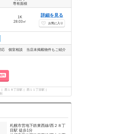
専有面積
詳細を見る
1K
28.03㎡
お気に入り
対応 個室相談 当店未掲載物件もご紹介
無料
線
西１８丁目駅
西１１丁目駅
別
札幌市営地下鉄東西線/西２８丁
目駅 徒歩1分