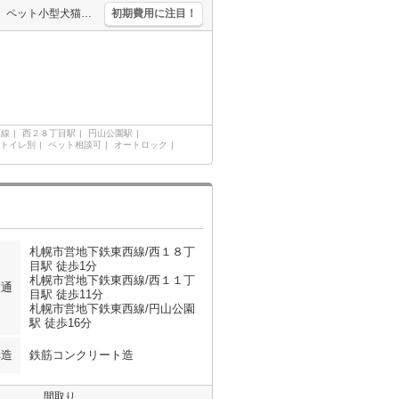
シャンドレ。TVインターホン付き。温水洗浄便座付き。都市ガス使用。ペット小型犬猫可。システムキッチン。宅配ボックスあり。TVインターホン付き。シャンドレ。追焚。仲介手数料家賃の0.55ヵ月分。
初期費用に注目！
西線
西２８丁目駅
円山公園駅
トイレ別
ペット相談可
オートロック
札幌市営地下鉄東西線/西１８丁
目駅 徒歩1分
札幌市営地下鉄東西線/西１１丁
交通
目駅 徒歩11分
札幌市営地下鉄東西線/円山公園
駅 徒歩16分
構造
鉄筋コンクリート造
間取り