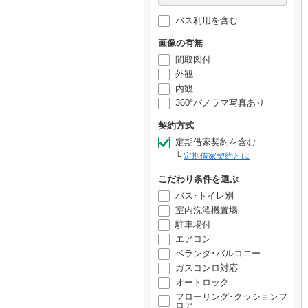
バス利用を含む
画像の有無
間取図付
外観
内観
360°パノラマ写真あり
契約方式
定期借家契約を含む
定期借家契約とは
こだわり条件を選ぶ
バス･トイレ別
室内洗濯機置場
駐車場付
エアコン
ベランダ･バルコニー
ガスコンロ対応
オートロック
フローリング･クッションフ
ロア