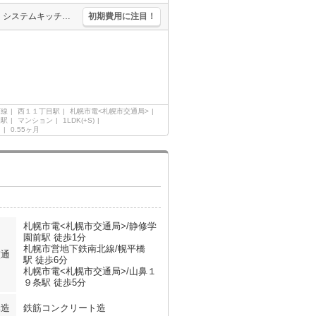
ペット応相談。都市ガス使用。エアコン付き。初期費用カード払い可。システムキッチン。ウォークインクローゼット付き。宅配ボックスあり。トランクルームあり。仲介手数料家賃の0.55ヶ月分。
初期費用に注目！
西線
西１１丁目駅
札幌市電<札幌市交通局>
通駅
マンション
1LDK(+S)
ク
0.55ヶ月
札幌市電<札幌市交通局>/静修学
園前駅 徒歩1分
札幌市営地下鉄南北線/幌平橋
交通
駅 徒歩6分
札幌市電<札幌市交通局>/山鼻１
９条駅 徒歩5分
構造
鉄筋コンクリート造