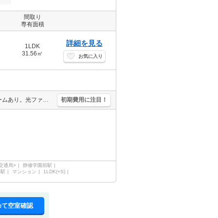
間取り
専有面積
詳細を見る
1LDK
31.56㎡
お気に入り
エアコン付き。インターネット無料。宅配ボックスあり。トランクルームあり。光ファイバー対応。家具・家電付。シャンドレ。シャワー付独立洗面台。エレベーターあり。TVモニターホン有。
初期費用に注目！
交通局>
静修学園前駅
条駅
マンション
1LDK(+S)
めて空室確認