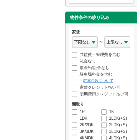
物件条件の絞り込み
家賃
〜
共益費・管理費を含む
礼金なし
敷金/保証金なし
駐車場料金を含む
駐車台数について
家賃クレジット払い可
初期費用クレジット払い可
間取り
1R
1K
1DK
1LDK(+S)
2K/2DK
2LDK(+S)
3K/3DK
3LDK(+S)
4K/4DK
4LDK(+S)