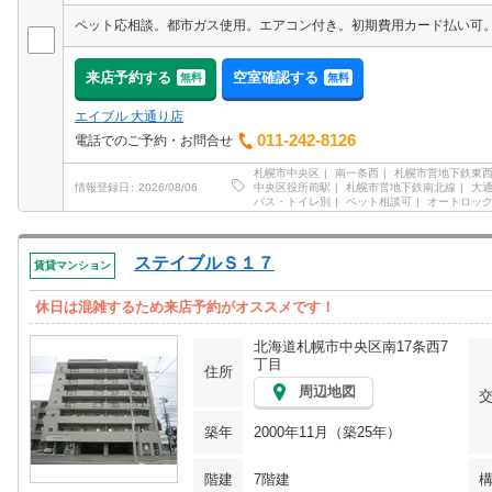
来店予約する
空室確認する
無料
無料
エイブル 大通り店
011-242-8126
電話でのご予約・お問合せ
札幌市中央区
南一条西
札幌市営地下鉄東
中央区役所前駅
札幌市営地下鉄南北線
大
情報登録日
2026/08/06
バス・トイレ別
ペット相談可
オートロッ
ステイブルＳ１７
賃貸マンション
休日は混雑するため来店予約がオススメです！
北海道札幌市中央区南17条西7
丁目
住所
周辺地図
築年
2000年11月（築25年）
階建
7階建