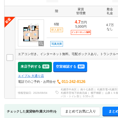
家賃
敷金
階
管理費
礼金
4.7
万円
6階
4.7万
5,000円
なし
即入居可
インターネット無料
写真充実
来店予約する
空室確認する
無料
無料
エイブル 大通り店
011-242-8126
電話でのご予約・お問合せ
札幌市中央区
南十七条西
札幌市電<札幌市
札幌市営地下鉄南北線
幌平橋駅
山鼻１９
情報登録日
2026/08/04
バス・トイレ別
0.55ヶ月
まとめてお気に入り
まと
チェックした賃貸物件(最大20件)を