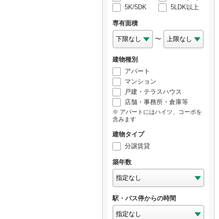
5K/5DK
5LDK以上
専有面積
〜
建物種別
アパート
マンション
戸建・テラスハウス
店舗・事務所・倉庫等
アパートにはハイツ、コーポを
含みます
建物タイプ
分譲賃貸
築年数
駅・バス停からの時間