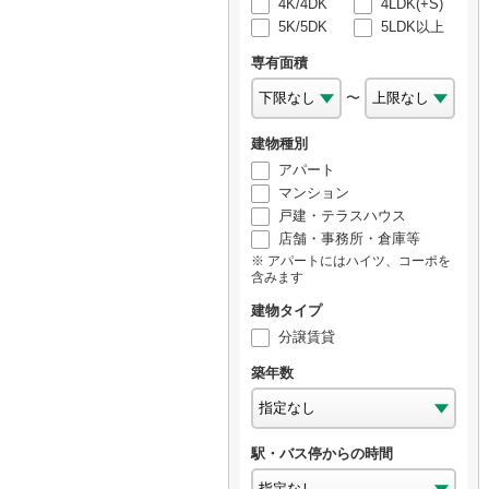
4K/4DK
4LDK(+S)
5K/5DK
5LDK以上
専有面積
〜
建物種別
アパート
マンション
戸建・テラスハウス
店舗・事務所・倉庫等
アパートにはハイツ、コーポを
含みます
建物タイプ
分譲賃貸
築年数
駅・バス停からの時間