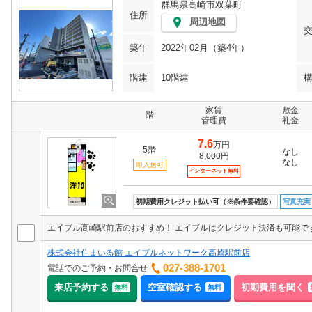
群馬県高崎市双葉町
住所
周辺地図
築年
2022年02月（築4年）
階建
10階建
家賃
敷金
階
管理費
礼金
7.6
万円
5階
なし
8,000円
なし
即入居可
インターネット無料
初期費用クレジット払い可（※条件要確認）
写真充実
株式会社住まいる館 エイブルネットワーク高崎駅前店
027-388-1701
電話でのご予約・お問合せ
来店予約する
空室確認する
初期費用を聞く
無料
無料