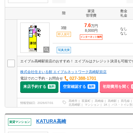
家賃
敷金
階
管理費
礼金
7.6
万円
3階
なし
8,000円
なし
即入居可
インターネット無料
写真充実
株式会社住まいる館 エイブルネットワーク高崎駅前店
027-388-1701
電話でのご予約・お問合せ
来店予約する
空室確認する
初期費用を聞く
無料
無料
高崎市
双葉町
高崎線
高崎駅
両毛線
情報登録日
2026/07/31
北高崎駅
マンション
1K
バス・トイレ別
KATURA高崎
賃貸マンション