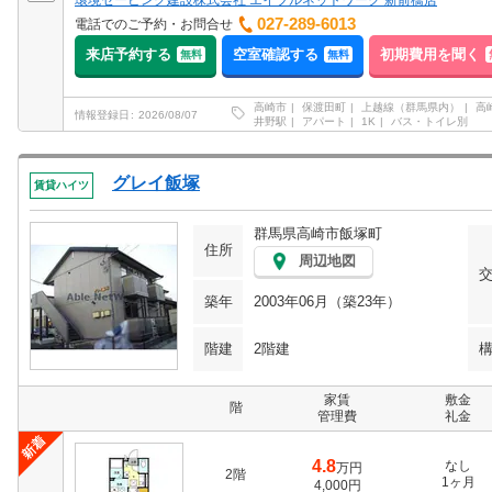
環境セービング建設株式会社 エイブルネットワーク 新前橋店
027-289-6013
電話でのご予約・お問合せ
来店予約する
空室確認する
初期費用を聞く
無料
無料
高崎市
保渡田町
上越線（群馬県内）
高
情報登録日
2026/08/07
井野駅
アパート
1K
バス・トイレ別
グレイ飯塚
賃貸ハイツ
群馬県高崎市飯塚町
住所
周辺地図
築年
2003年06月（築23年）
階建
2階建
家賃
敷金
階
管理費
礼金
4.8
なし
万円
2階
1ヶ月
4,000円