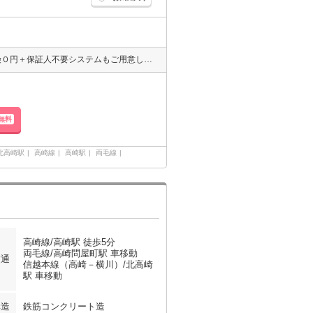
エイブル高崎駅前店のおすすめ♪ 敷金/礼金/更新料0円プラン＋火災保険０円＋保証人不要システムもご用意しています♪高崎駅前店にお車でお越しの際は提携駐車場がございます（＾＾）♪
無料
北高崎駅
高崎線
高崎駅
両毛線
高崎線/高崎駅 徒歩5分
両毛線/高崎問屋町駅 車移動
交通
信越本線（高崎－横川）/北高崎
駅 車移動
構造
鉄筋コンクリート造