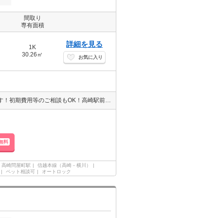
間取り
専有面積
詳細を見る
1K
30.26㎡
お気に入り
エイブル高崎駅前店のおすすめ！ エイブルはクレジット決済も可能です！初期費用等のご相談もOK！高崎駅前店にお車でお越しの際は提携駐車場がございます（＾＾）♪☆ エントランスは顔認証システム（＾＾）♪オートロック♪宅配ボックスあり♪都市ガス♪インターネット無料♪エレベーター２基♪高崎駅徒歩５分圏内♪ペットOK♪
無料
高崎問屋町駅
信越本線（高崎－横川）
ペット相談可
オートロック