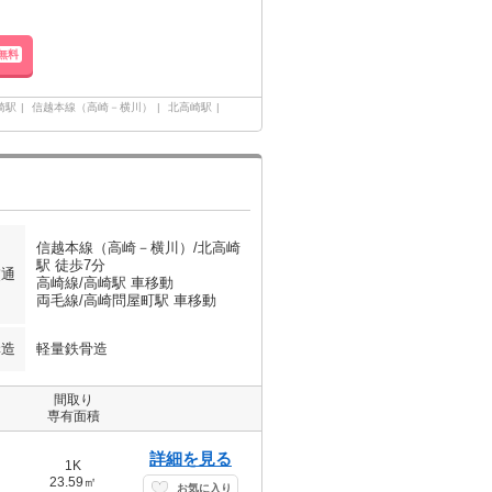
無料
崎駅
信越本線（高崎－横川）
北高崎駅
信越本線（高崎－横川）/北高崎
駅 徒歩7分
交通
高崎線/高崎駅 車移動
両毛線/高崎問屋町駅 車移動
構造
軽量鉄骨造
間取り
専有面積
詳細を見る
1K
23.59㎡
お気に入り