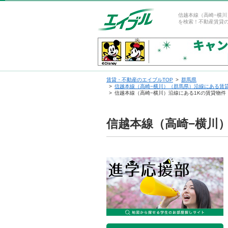
信越本線（高崎−横川
を検索！不動産賃貸
賃貸・不動産のエイブルTOP
群馬県
信越本線（高崎−横川）（群馬県）沿線にある賃
信越本線（高崎−横川）沿線にある1Kの賃貸物
信越本線（高崎−横川