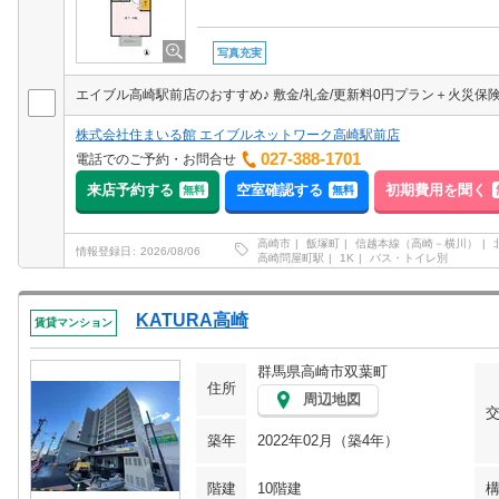
写真充実
株式会社住まいる館 エイブルネットワーク高崎駅前店
027-388-1701
電話でのご予約・お問合せ
来店予約する
空室確認する
初期費用を聞く
無料
無料
高崎市
飯塚町
信越本線（高崎－横川）
情報登録日
2026/08/06
高崎問屋町駅
1K
バス・トイレ別
KATURA高崎
賃貸マンション
群馬県高崎市双葉町
住所
周辺地図
築年
2022年02月（築4年）
階建
10階建