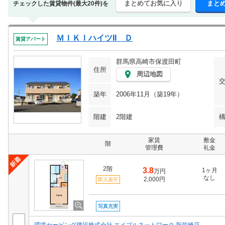
まとめてお気に入り
まと
チェックした賃貸物件(最大20件)を
ＭＩＫＩハイツII Ｄ
賃貸アパート
群馬県高崎市保渡田町
住所
周辺地図
築年
2006年11月（築19年）
階建
2階建
家賃
敷金
階
管理費
礼金
2階
3.8
1ヶ月
万円
なし
2,000円
即入居可
写真充実