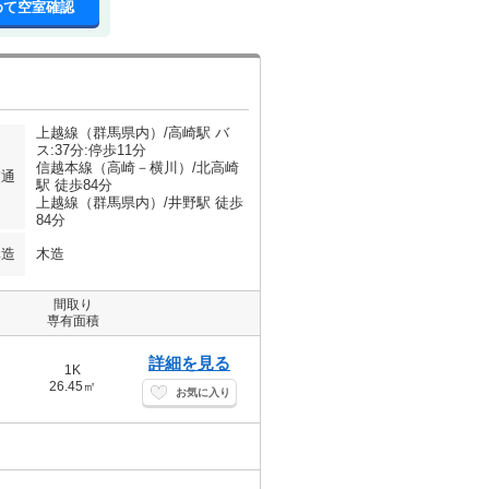
めて空室確認
上越線（群馬県内）/高崎駅 バ
ス:37分:停歩11分
信越本線（高崎－横川）/北高崎
交通
駅 徒歩84分
上越線（群馬県内）/井野駅 徒歩
84分
構造
木造
間取り
専有面積
詳細を見る
1K
26.45㎡
お気に入り