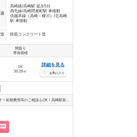
高崎線/高崎駅 徒歩5分
両毛線/高崎問屋町駅 車移動
交通
信越本線（高崎－横川）/北高崎
駅 車移動
構造
鉄筋コンクリート造
間取り
専有面積
詳細を見る
1K
30.26㎡
お気に入り
エイブル高崎駅前店のおすすめ！ エイブルはクレジット決済も可能です！初期費用等のご相談もOK！高崎駅前店にお車でお越しの際は提携駐車場がございます（＾＾）♪☆ エントランスは顔認証システム（＾＾）♪オートロック♪宅配ボックスあり♪都市ガス♪インターネット無料♪エレベーター２基♪高崎駅徒歩５分圏内♪ペットOK♪
無料