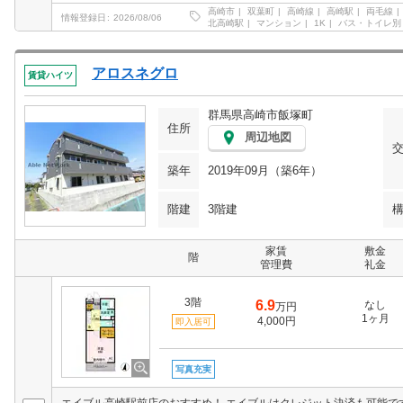
高崎市
双葉町
高崎線
高崎駅
両毛線
情報登録日
2026/08/06
北高崎駅
マンション
1K
バス・トイレ別
アロスネグロ
賃貸ハイツ
群馬県高崎市飯塚町
住所
周辺地図
築年
2019年09月（築6年）
階建
3階建
家賃
敷金
階
管理費
礼金
3階
6.9
なし
万円
1ヶ月
4,000円
即入居可
写真充実