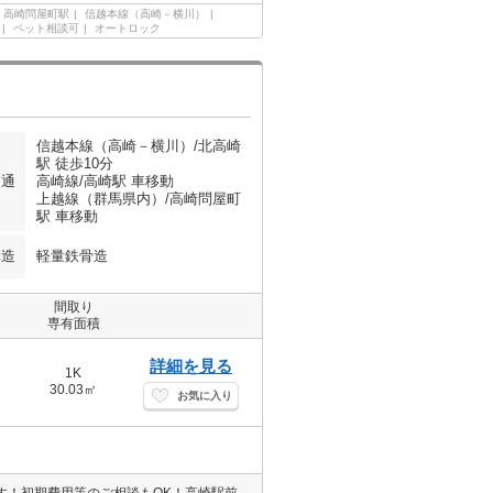
高崎問屋町駅
信越本線（高崎－横川）
ペット相談可
オートロック
信越本線（高崎－横川）/北高崎
駅 徒歩10分
交通
高崎線/高崎駅 車移動
上越線（群馬県内）/高崎問屋町
駅 車移動
構造
軽量鉄骨造
間取り
専有面積
詳細を見る
1K
30.03㎡
お気に入り