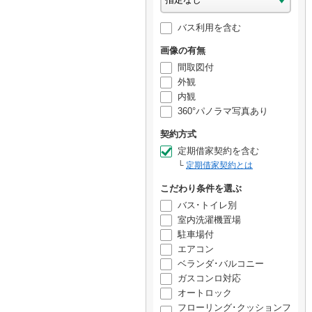
バス利用を含む
画像の有無
間取図付
外観
内観
360°パノラマ写真あり
契約方式
定期借家契約を含む
定期借家契約とは
こだわり条件を選ぶ
バス･トイレ別
室内洗濯機置場
駐車場付
エアコン
ベランダ･バルコニー
ガスコンロ対応
オートロック
フローリング･クッションフ