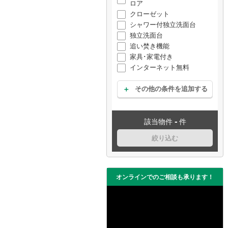
ロア
クローゼット
シャワー付独立洗面台
独立洗面台
追い焚き機能
家具･家電付き
インターネット無料
その他の条件を追加する
-
該当物件
件
絞り込む
オンラインでのご相談も承ります！