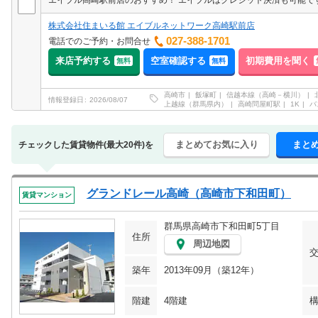
株式会社住まいる館 エイブルネットワーク高崎駅前店
027-388-1701
電話でのご予約・お問合せ
来店予約する
空室確認する
初期費用を聞く
無料
無料
高崎市
飯塚町
信越本線（高崎－横川）
情報登録日
2026/08/07
上越線（群馬県内）
高崎問屋町駅
1K
バ
まとめてお気に入り
まと
チェックした賃貸物件(最大20件)を
グランドレール高崎（高崎市下和田町）
賃貸マンション
群馬県高崎市下和田町5丁目
住所
周辺地図
築年
2013年09月（築12年）
階建
4階建