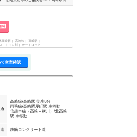
エイブル高崎駅前店のおすすめ！ エイブルはクレジット決済も可能です！初期費用等のご相談もOK！高崎駅前店にお車でお越しの際は提携駐車場がございます（＾＾）♪
無料
北高崎駅
高崎線
高崎駅
ス・トイレ別
オートロック
めて空室確認
高崎線/高崎駅 徒歩8分
両毛線/高崎問屋町駅 車移動
交通
信越本線（高崎－横川）/北高崎
駅 車移動
構造
鉄筋コンクリート造