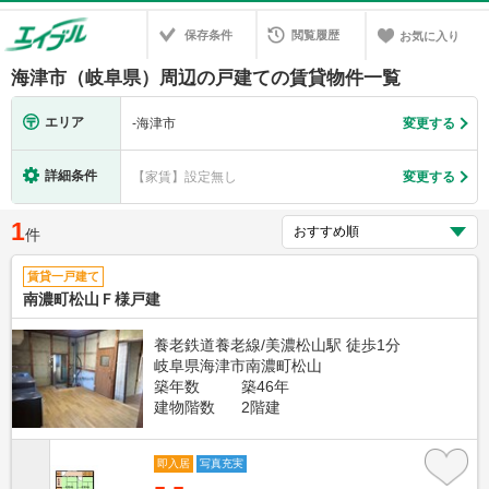
保存条件
閲覧履歴
お気に入り
海津市（岐阜県）周辺の戸建ての賃貸物件一覧
エリア
-
海津市
変更する
詳細条件
【家賃】設定無し
変更する
1
件
賃貸一戸建て
南濃町松山Ｆ様戸建
養老鉄道養老線/美濃松山駅 徒歩1分
岐阜県海津市南濃町松山
築年数
築46年
建物階数
2階建
即入居
写真充実