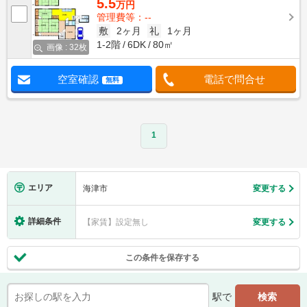
5.5
万円
管理費等：--
敷
2ヶ月
礼
1ヶ月
1-2階
6DK
80㎡
画像 : 32枚
空室確認
電話で問合せ
無料
1
エリア
海津市
変更する
詳細条件
【家賃】設定無し
変更する
この条件を保存する
駅で