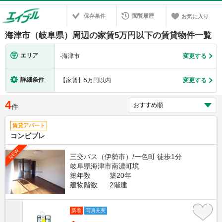
保存条件
閲覧履歴
お気に入り
海津市（岐阜県）周辺の家賃5万円以下の賃貸物件一覧
エリア
-
海津市
変更する
詳細条件
【家賃】5万円以内
変更する
4
件
賃貸アパート
コンビブレ
NEW
三交バス（伊勢市）/一色町 徒歩1分
岐阜県海津市南濃町境
築年数
築20年
建物階数
2階建
新着
写真充実