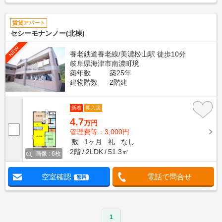
賃貸アパート
セシーモナンノー(北棟)
NEW
養老鉄道養老線/美濃松山駅 徒歩10分
岐阜県海津市南濃町境
築年数
築25年
建物階数
2階建
新着
即入居
4.7
万円
管理費等：3,000円
敷
1ヶ月
礼
なし
2階
2LDK
51.3㎡
画像 : 6枚
空室確認
電話で問合せ
無料
1