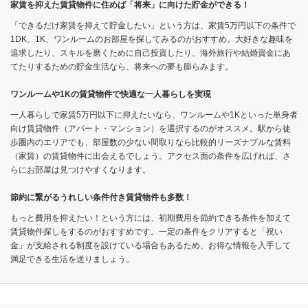
家賃を抑えた賃貸物件に住めば「将来」に向けた貯金ができる！
「できるだけ家賃を抑えて貯金したい」という方は、家賃5万円以下の条件で
1DK、1K、ワンルームのお部屋を探してみるのがおすすめ。大好きな趣味を
追求したり、スキルを磨くために自己投資したり、海外旅行や結婚資金にあ
てたりするための貯金生活なら、将来への夢も膨らみます。
ワンルームや1Kの賃貸物件で快適な一人暮らしを実現
一人暮らしで家賃5万円以下に抑えたいなら、ワンルームや1Kといった単身者
向け賃貸物件（アパート・マンション）を選択するのがオススメ。駅から徒
歩圏内のエリアでも、部屋数の少ない間取りなら比較的リーズナブルな賃料
（家賃）の賃貸物件に出会えるでしょう。アクセス面の条件を広げれば、さ
らにお部屋は見つけやすくなります。
節約に繋がるうれしい条件付き賃貸物件も多数！
もっと費用を抑えたい！という方には、初期費用を節約できる条件を加えて
賃貸物件探しをするのがおすすめです。一定の条件をクリアすると「祝い
金」が支給される制度を設けている場合もあるため、お得な情報を入手して
満足できる生活を送りましょう。