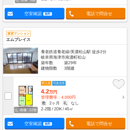
画像 : 6枚
空室確認
電話で問合せ
無料
賃貸マンション
エムブレイス
養老鉄道養老線/美濃松山駅 徒歩2分
岐阜県海津市南濃町松山
築年数
築29年
建物階数
3階建
即入居
写真充実
4.2
万円
管理費等：4,000円
敷
2ヶ月
礼
なし
2-2階
2DK
45㎡
画像 : 22枚
空室確認
電話で問合せ
無料