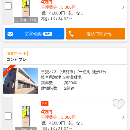
4
万円
管理費等：3,000円
敷
41000円
礼
なし
2階
1K
34.02㎡
画像 : 17枚
空室確認
電話で問合せ
無料
賃貸アパート
コンビブレ
NEW
三交バス（伊勢市）/一色町 徒歩1分
岐阜県海津市南濃町境
築年数
築20年
建物階数
2階建
新着
4
万円
管理費等：3,000円
敷
41000円
礼
なし
1階
1K
31.02㎡