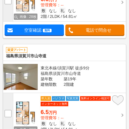
管理費等：--
敷
なし
礼
なし
2階
2LDK
54.81㎡
画像 : 28枚
空室確認
電話で問合せ
無料
賃貸アパート
福島県須賀川市山寺道
東北本線/須賀川駅 徒歩9分
福島県須賀川市山寺道
築年数
築19年
建物階数
2階建
即入居
パノラマ
写真充実
無料オンライン相談可
インターネット無料
6.5
万円
管理費等：--
敷
なし
礼
なし