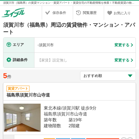
須賀川市（福島県）の賃貸マンション・賃貸アパート・賃貸住宅の不動産情報を検索！不動産賃貸の物件探しは、お部屋探しのエイブル
保存条件
閲覧履歴
お気に入り
須賀川市（福島県）周辺の賃貸物件・マンション・アパ
ート
エリア
-
須賀川市
変更する
詳細条件
【家賃】設定無し
変更する
5
件
賃貸アパート
福島県須賀川市山寺道
東北本線/須賀川駅 徒歩9分
福島県須賀川市山寺道
築年数
築19年
建物階数
2階建