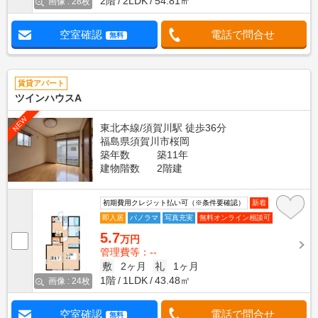
2階
2LDK
54.81㎡
画像 : 28枚
空室確認
電話で問合せ
無料
賃貸アパート
ツインハウスA
NEW
東北本線/須賀川駅 徒歩36分
福島県須賀川市桜岡
築年数
築11年
建物階数
2階建
初期費用クレジット払い可（※条件要確認）
新着
即入居
パノラマ
写真充実
無料オンライン相談可
5.7
万円
管理費等：--
敷
2ヶ月
礼
1ヶ月
1階
1LDK
43.48㎡
画像 : 24枚
空室確認
電話で問合せ
無料