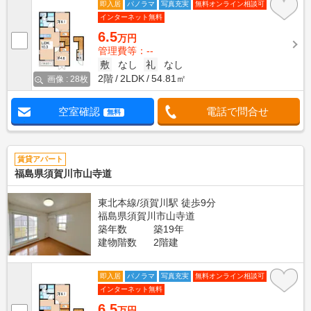
即入居
パノラマ
写真充実
無料オンライン相談可
インターネット無料
6.5
万円
管理費等：--
敷
なし
礼
なし
2階
2LDK
54.81㎡
画像 : 28枚
空室確認
電話で問合せ
無料
賃貸アパート
福島県須賀川市山寺道
東北本線/須賀川駅 徒歩9分
福島県須賀川市山寺道
築年数
築19年
建物階数
2階建
即入居
パノラマ
写真充実
無料オンライン相談可
インターネット無料
6.5
万円