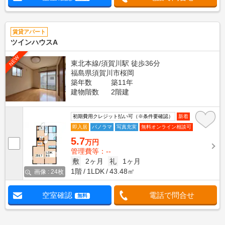
賃貸アパート
ツインハウスA
NEW
東北本線/須賀川駅 徒歩36分
福島県須賀川市桜岡
築年数
築11年
建物階数
2階建
初期費用クレジット払い可（※条件要確認）
新着
即入居
パノラマ
写真充実
無料オンライン相談可
5.7
万円
管理費等：--
敷
2ヶ月
礼
1ヶ月
1階
1LDK
43.48㎡
画像 : 24枚
空室確認
電話で問合せ
無料