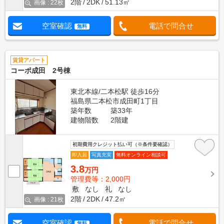
2階
2DK
51.13㎡
画像 : 22枚
空室確認
電話で問合せ
無料
賃貸アパート
コーポ成田 2号棟
東北本線/二本松駅 徒歩16分
福島県二本松市成田町1丁目
築年数
築33年
建物階数
2階建
初期費用クレジット払い可（※条件要確認）
即入居
写真充実
無料オンライン相談可
3.8
万円
管理費等：2,000円
敷
なし
礼
なし
2階
2DK
47.2㎡
画像 : 21枚
空室確認
電話で問合せ
無料