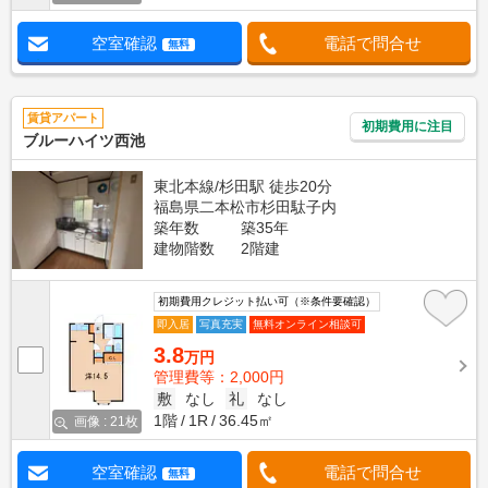
空室確認
電話で問合せ
無料
賃貸アパート
初期費用に注目
ブルーハイツ西池
東北本線/杉田駅 徒歩20分
福島県二本松市杉田駄子内
築年数
築35年
建物階数
2階建
初期費用クレジット払い可（※条件要確認）
即入居
写真充実
無料オンライン相談可
3.8
万円
管理費等：2,000円
敷
なし
礼
なし
1階
1R
36.45㎡
画像 : 21枚
空室確認
電話で問合せ
無料