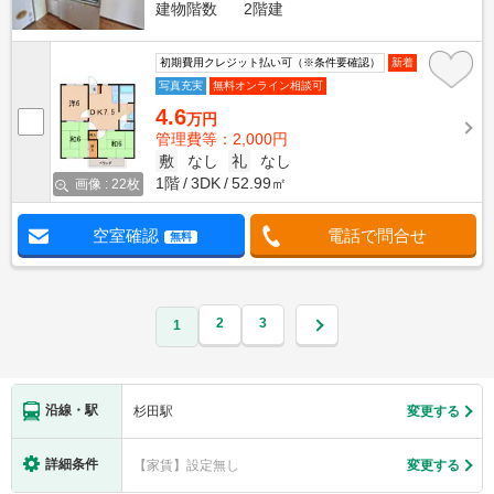
建物階数
2階建
初期費用クレジット払い可（※条件要確認）
新着
写真充実
無料オンライン相談可
4.6
万円
管理費等：2,000円
敷
なし
礼
なし
1階
3DK
52.99㎡
画像 : 22枚
空室確認
電話で問合せ
無料
2
3
1
沿線・駅
杉田駅
変更する
詳細条件
【家賃】設定無し
変更する