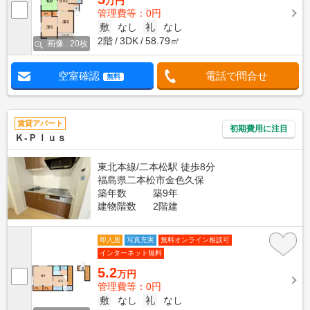
万円
管理費等：0円
敷
なし
礼
なし
2階
3DK
58.79㎡
画像 : 20枚
空室確認
電話で問合せ
無料
賃貸アパート
初期費用に注目
Ｋ‐Ｐｌｕｓ
東北本線/二本松駅 徒歩8分
福島県二本松市金色久保
築年数
築9年
建物階数
2階建
即入居
写真充実
無料オンライン相談可
インターネット無料
5.2
万円
管理費等：0円
敷
なし
礼
なし