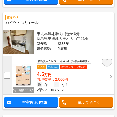
賃貸アパート
ハイツ・ルミエール
東北本線/杉田駅 徒歩46分
福島県安達郡大玉村大山字谷地
築年数
築38年
建物階数
2階建
初期費用クレジット払い可（※条件要確認）
即入居
写真充実
無料オンライン相談可
4.5
万円
管理費等：2,000円
敷
なし
礼
なし
2階
2LDK
51㎡
画像 : 21枚
空室確認
電話で問合せ
無料