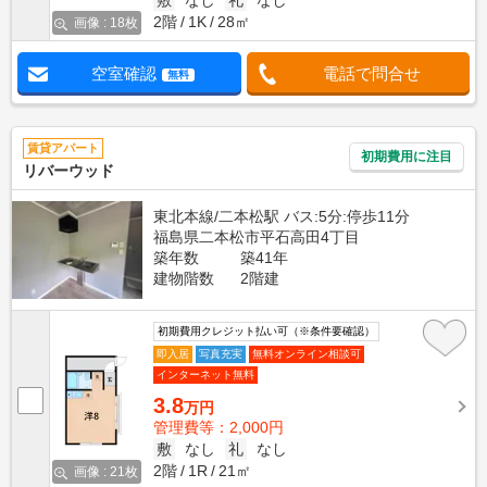
敷
なし
礼
なし
2階
1K
28㎡
画像 : 18枚
空室確認
電話で問合せ
無料
賃貸アパート
初期費用に注目
リバーウッド
東北本線/二本松駅 バス:5分:停歩11分
福島県二本松市平石高田4丁目
築年数
築41年
建物階数
2階建
初期費用クレジット払い可（※条件要確認）
即入居
写真充実
無料オンライン相談可
インターネット無料
3.8
万円
管理費等：2,000円
敷
なし
礼
なし
2階
1R
21㎡
画像 : 21枚