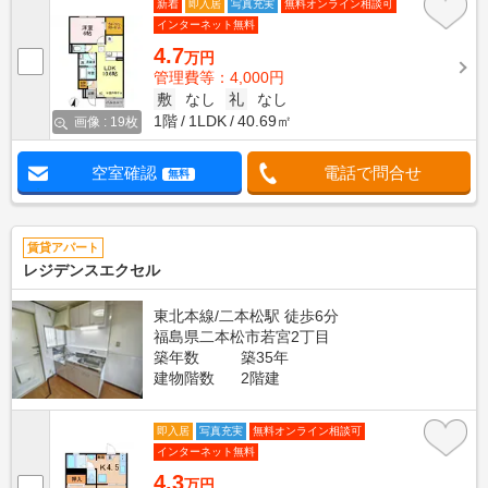
新着
即入居
写真充実
無料オンライン相談可
インターネット無料
4.7
万円
管理費等：4,000円
敷
なし
礼
なし
1階
1LDK
40.69㎡
画像 : 19枚
空室確認
電話で問合せ
無料
賃貸アパート
レジデンスエクセル
東北本線/二本松駅 徒歩6分
福島県二本松市若宮2丁目
築年数
築35年
建物階数
2階建
即入居
写真充実
無料オンライン相談可
インターネット無料
4.3
万円