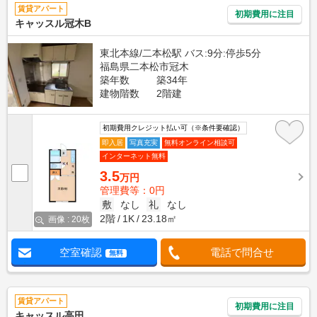
賃貸アパート
初期費用に注目
キャッスル冠木B
東北本線/二本松駅 バス:9分:停歩5分
福島県二本松市冠木
築年数
築34年
建物階数
2階建
初期費用クレジット払い可（※条件要確認）
即入居
写真充実
無料オンライン相談可
インターネット無料
3.5
万円
管理費等：0円
敷
なし
礼
なし
2階
1K
23.18㎡
画像 : 20枚
空室確認
電話で問合せ
無料
賃貸アパート
初期費用に注目
キャッスル高田