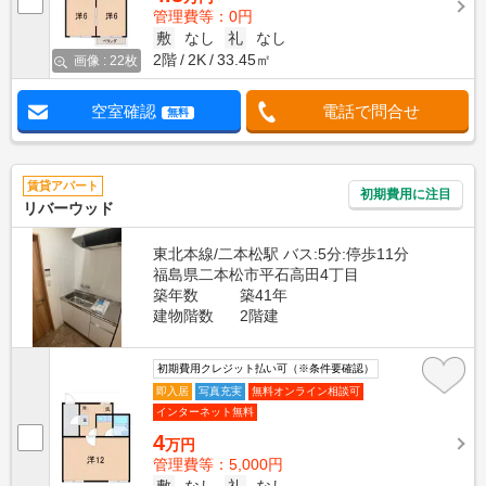
管理費等：0円
敷
なし
礼
なし
2階
2K
33.45㎡
画像 : 22枚
空室確認
電話で問合せ
無料
賃貸アパート
初期費用に注目
リバーウッド
東北本線/二本松駅 バス:5分:停歩11分
福島県二本松市平石高田4丁目
築年数
築41年
建物階数
2階建
初期費用クレジット払い可（※条件要確認）
即入居
写真充実
無料オンライン相談可
インターネット無料
4
万円
管理費等：5,000円