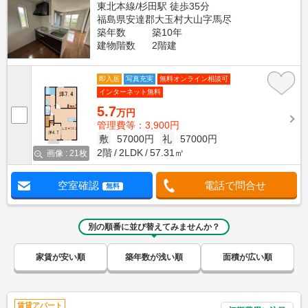
東北本線/杉田駅 徒歩35分
福島県安達郡大玉村大山字馬尽
築年数
築10年
建物階数
2階建
即入居
写真充実
無料オンライン相談可
インターネット無料
5.7
万円
管理費等：3,900円
敷
57000円
礼
57000円
2階
2LDK
57.31㎡
画像 : 21枚
空室確認
電話で問合せ
無料
別の順番に並び替えてみませんか？
家賃が安い順
築年数が浅い順
面積が広い順
賃貸アパート