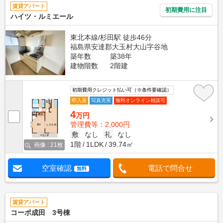
賃貸アパート
初期費用に注目
ハイツ・ルミエール
東北本線/杉田駅 徒歩46分
福島県安達郡大玉村大山字谷地
築年数
築38年
建物階数
2階建
初期費用クレジット払い可（※条件要確認）
即入居
写真充実
無料オンライン相談可
4
万円
管理費等：2,000円
敷
なし
礼
なし
1階
1LDK
39.74㎡
画像 : 21枚
空室確認
電話で問合せ
無料
賃貸アパート
コーポ成田 3号棟