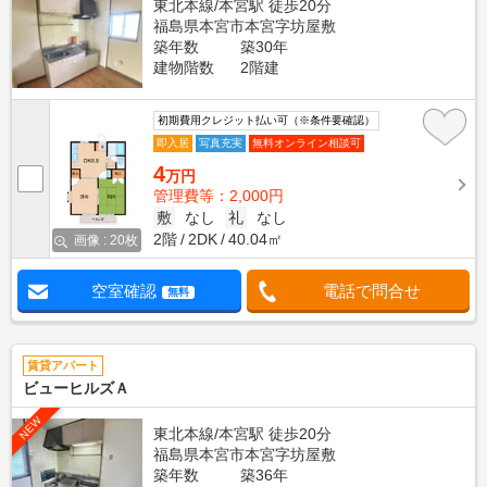
東北本線/本宮駅 徒歩20分
福島県本宮市本宮字坊屋敷
築年数
築30年
建物階数
2階建
初期費用クレジット払い可（※条件要確認）
即入居
写真充実
無料オンライン相談可
4
万円
管理費等：2,000円
敷
なし
礼
なし
2階
2DK
40.04㎡
画像 : 20枚
空室確認
電話で問合せ
無料
賃貸アパート
ビューヒルズＡ
NEW
東北本線/本宮駅 徒歩20分
福島県本宮市本宮字坊屋敷
築年数
築36年