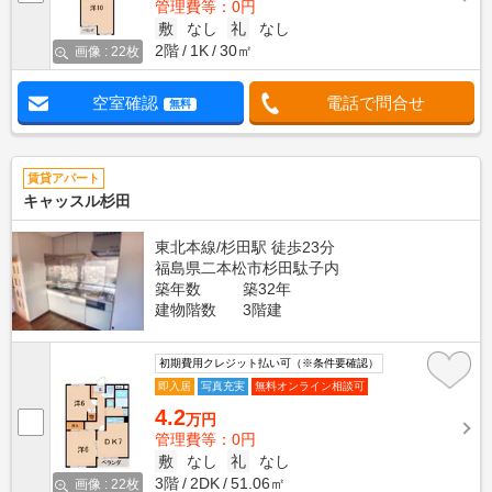
管理費等：0円
敷
なし
礼
なし
2階
1K
30㎡
画像 : 22枚
空室確認
電話で問合せ
無料
賃貸アパート
キャッスル杉田
東北本線/杉田駅 徒歩23分
福島県二本松市杉田駄子内
築年数
築32年
建物階数
3階建
初期費用クレジット払い可（※条件要確認）
即入居
写真充実
無料オンライン相談可
4.2
万円
管理費等：0円
敷
なし
礼
なし
3階
2DK
51.06㎡
画像 : 22枚