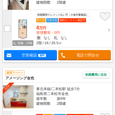
建物階数
2階建
初期費用クレジット払い可（※条件要確認）
即入居
写真充実
無料オンライン相談可
4
万円
管理費等：0円
敷
なし
礼
なし
2階
1K
26.5㎡
画像 : 20枚
空室確認
電話で問合せ
無料
賃貸アパート
初期費用に注目
アメージング金色
NEW
東北本線/二本松駅 徒歩7分
福島県二本松市金色
築年数
築9年
建物階数
2階建