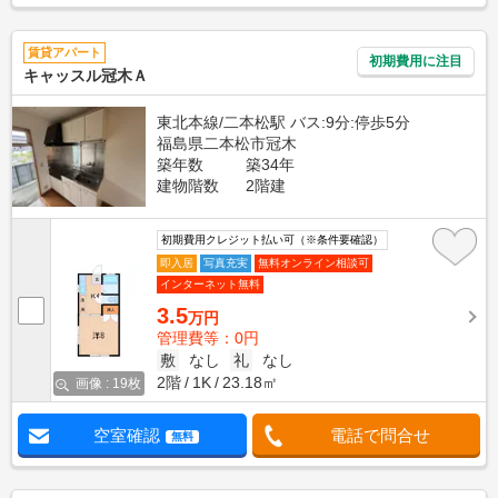
賃貸アパート
初期費用に注目
キャッスル冠木Ａ
東北本線/二本松駅 バス:9分:停歩5分
福島県二本松市冠木
築年数
築34年
建物階数
2階建
初期費用クレジット払い可（※条件要確認）
即入居
写真充実
無料オンライン相談可
インターネット無料
3.5
万円
管理費等：0円
敷
なし
礼
なし
2階
1K
23.18㎡
画像 : 19枚
空室確認
電話で問合せ
無料