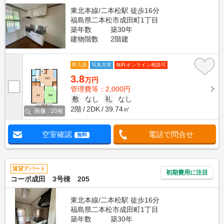
東北本線/二本松駅 徒歩16分
福島県二本松市成田町1丁目
築年数
築30年
建物階数
2階建
即入居
写真充実
無料オンライン相談可
3.8
万円
管理費等：2,000円
敷
なし
礼
なし
2階
2DK
39.74㎡
画像 : 20枚
空室確認
電話で問合せ
無料
賃貸アパート
初期費用に注目
コーポ成田 3号棟 205
東北本線/二本松駅 徒歩16分
福島県二本松市成田町1丁目
築年数
築30年