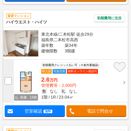
賃貸マンション
初期費用に注目
ハイウエスト・ハイツ
東北本線/二本松駅 徒歩29分
福島県二本松市高西
築年数
築34年
建物階数
3階建
初期費用クレジット払い可（※条件要確認）
即入居
写真充実
無料オンライン相談可
2.6
万円
管理費等：2,000円
敷
なし
礼
なし
1階
1R
23.04㎡
画像 : 18枚
空室確認
電話で問合せ
無料