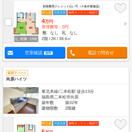
初期費用クレジット払い可（※条件要確認）
即入居
写真充実
無料オンライン相談可
4
万円
管理費等：0円
敷
なし
礼
なし
2階
2K
38.6㎡
画像 : 18枚
空室確認
電話で問合せ
無料
賃貸アパート
向原ハイツ
東北本線/二本松駅 徒歩13分
福島県二本松市向原
築年数
築32年
建物階数
2階建
即入居
写真充実
無料オンライン相談可
5