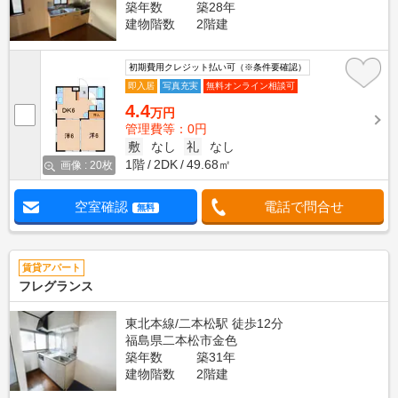
築年数
築28年
建物階数
2階建
初期費用クレジット払い可（※条件要確認）
即入居
写真充実
無料オンライン相談可
4.4
万円
管理費等：0円
敷
なし
礼
なし
1階
2DK
49.68㎡
画像 : 20枚
空室確認
電話で問合せ
無料
賃貸アパート
フレグランス
東北本線/二本松駅 徒歩12分
福島県二本松市金色
築年数
築31年
建物階数
2階建