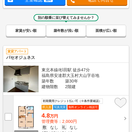
無料
別の順番に並び替えてみませんか？
家賃が安い順
築年数が浅い順
面積が広い順
賃貸アパート
パセオジュネス
東北本線/杉田駅 徒歩47分
福島県安達郡大玉村大山字谷地
築年数
築30年
建物階数
2階建
初期費用クレジット払い可（※条件要確認）
即入居
写真充実
無料オンライン相談可
4.8
万円
管理費等：2,000円
敷
なし
礼
なし