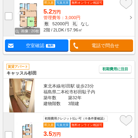
即入居
写真充実
無料オンライン相談可
5.2
万円
管理費等：3,000円
敷
52000円
礼
なし
2階
2LDK
57.96㎡
画像 : 20枚
空室確認
電話で問合せ
無料
賃貸アパート
初期費用に注目
キャッスル杉田
東北本線/杉田駅 徒歩23分
福島県二本松市杉田駄子内
築年数
築32年
建物階数
3階建
初期費用クレジット払い可（※条件要確認）
即入居
写真充実
無料オンライン相談可
3.5
万円