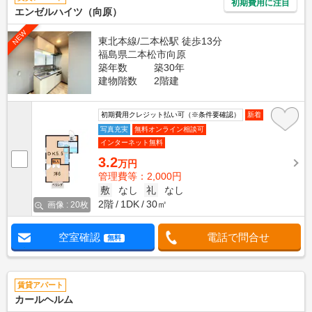
初期費用に注目
エンゼルハイツ（向原）
NEW
東北本線/二本松駅 徒歩13分
福島県二本松市向原
築年数
築30年
建物階数
2階建
初期費用クレジット払い可（※条件要確認）
新着
写真充実
無料オンライン相談可
インターネット無料
3.2
万円
管理費等：2,000円
敷
なし
礼
なし
2階
1DK
30㎡
画像 : 20枚
空室確認
電話で問合せ
無料
賃貸アパート
カールヘルム