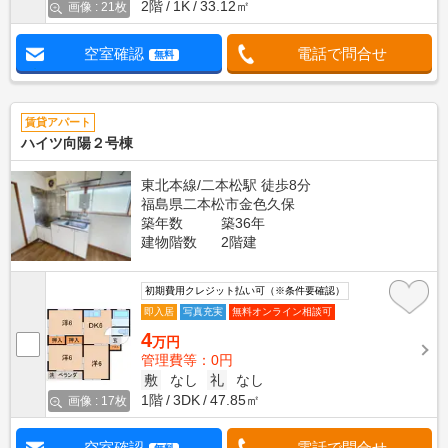
2階
1K
33.12㎡
画像 : 21枚
空室確認
電話で問合せ
無料
賃貸アパート
ハイツ向陽２号棟
東北本線/二本松駅 徒歩8分
福島県二本松市金色久保
築年数
築36年
建物階数
2階建
初期費用クレジット払い可（※条件要確認）
即入居
写真充実
無料オンライン相談可
4
万円
管理費等：0円
敷
なし
礼
なし
1階
3DK
47.85㎡
画像 : 17枚
空室確認
電話で問合せ