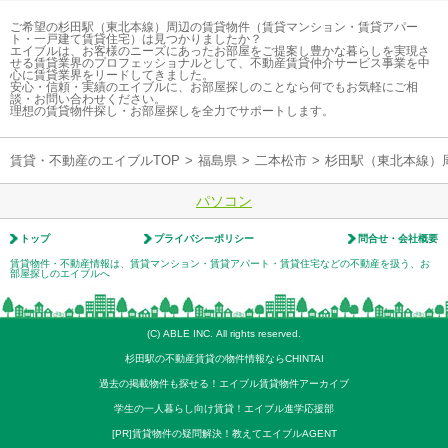
ご希望の杉田駅（東北本線）周辺の賃貸物件（賃貸マンション・賃貸アパー
ト・一戸建て賃貸住宅）は見つかりましたか？
エイブルは、お客様のニーズにあったお部屋をご提案し豊かな暮らしを実現さ
せる賃貸業界のプロフェッショナルとして、不動産賃貸仲介サービス事業を中
心に賃貸業界をリードしてきました。
安心・信頼・実績のエイブルに、お部屋探しのことなら何でもお気軽にご相
談・お問い合わせください。
理想の賃貸物件探し・お部屋探しを全力でサポートします。
賃貸・不動産のエイブルTOP
>
福島県
>
二本松市
>
杉田駅（東北本線）
パソコン
トップ
プライバシーポリシー
問合せ・会社概要
賃貸物件・不動産情報は、賃貸マンション・賃貸アパート・賃貸住宅などの不動産を扱う、お
部屋探しのエイブルへ
(C) ABLE INC. All rights reserved.
杉田駅の不動産賃貸の物件情報ならCHINTAI
過去の掲載物件も探せる！エイブル賃貸物件アーカイブ
学生の一人暮らし向け賃貸！エイブル進学応援部
[PR]賃貸物件の疑問解決！教えてエイブルAGENT