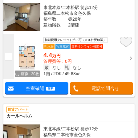
東北本線/二本松駅 徒歩12分
福島県二本松市金色久保
築年数
築28年
建物階数
2階建
初期費用クレジット払い可（※条件要確認）
即入居
写真充実
無料オンライン相談可
4.4
万円
管理費等：0円
敷
なし
礼
なし
1階
2DK
49.68㎡
画像 : 20枚
空室確認
電話で問合せ
無料
賃貸アパート
カールヘルム
東北本線/二本松駅 徒歩12分
福島県二本松市金色久保