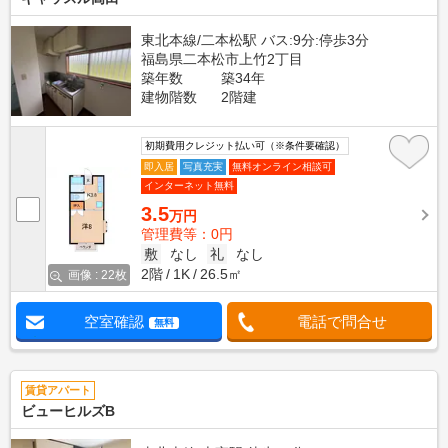
東北本線/二本松駅 バス:9分:停歩3分
福島県二本松市上竹2丁目
築年数
築34年
建物階数
2階建
初期費用クレジット払い可（※条件要確認）
即入居
写真充実
無料オンライン相談可
インターネット無料
3.5
万円
管理費等：0円
敷
なし
礼
なし
2階
1K
26.5㎡
画像 : 22枚
空室確認
電話で問合せ
無料
賃貸アパート
ビューヒルズB