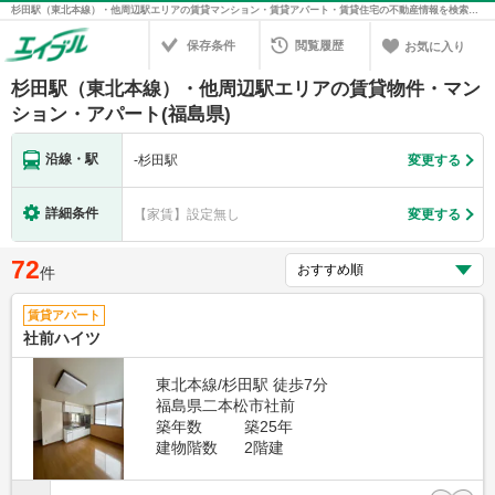
杉田駅（東北本線）・他周辺駅エリアの賃貸マンション・賃貸アパート・賃貸住宅の不動産情報を検索！不動産賃貸の物件探しは、お部屋探しのエイブル
保存条件
閲覧履歴
お気に入り
杉田駅（東北本線）・他周辺駅エリアの賃貸物件・マン
ション・アパート(福島県)
沿線・駅
-
杉田駅
変更する
詳細条件
【家賃】設定無し
変更する
72
件
賃貸アパート
社前ハイツ
東北本線/杉田駅 徒歩7分
福島県二本松市社前
築年数
築25年
建物階数
2階建