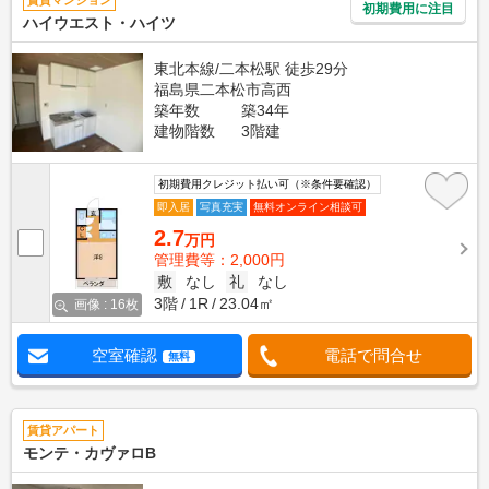
賃貸マンション
初期費用に注目
ハイウエスト・ハイツ
東北本線/二本松駅 徒歩29分
福島県二本松市高西
築年数
築34年
建物階数
3階建
初期費用クレジット払い可（※条件要確認）
即入居
写真充実
無料オンライン相談可
2.7
万円
管理費等：2,000円
敷
なし
礼
なし
3階
1R
23.04㎡
画像 : 16枚
空室確認
電話で問合せ
無料
賃貸アパート
モンテ・カヴァロB