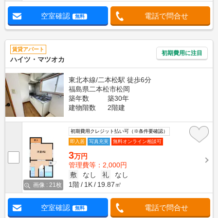
空室確認
電話で問合せ
無料
賃貸アパート
初期費用に注目
ハイツ・マツオカ
東北本線/二本松駅 徒歩6分
福島県二本松市松岡
築年数
築30年
建物階数
2階建
初期費用クレジット払い可（※条件要確認）
即入居
写真充実
無料オンライン相談可
3
万円
管理費等：2,000円
敷
なし
礼
なし
1階
1K
19.87㎡
画像 : 21枚
空室確認
電話で問合せ
無料