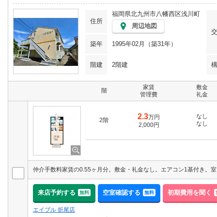
福岡県北九州市八幡西区浅川町
住所
周辺地図
築年
1995年02月（築31年）
階建
2階建
家賃
敷金
階
管理費
礼金
2.3
なし
万円
2階
なし
2,000円
来店予約する
空室確認する
初期費用を聞く
無料
無料
エイブル 折尾店