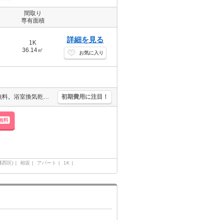
間取り
専有面積
詳細を見る
1K
36.14㎡
お気に入り
防犯カメラあり。都市ガス使用。宅配ボックスあり。インターネット無料。浴室換気乾燥式。追焚給湯。TVインターホン付き。温水洗浄便座付き。シャワー付独立洗面台。仲介手数料家賃の0.55ヵ月分(税込)。
初期費用に注目！
無料
幡西区)
相坂
アパート
1K