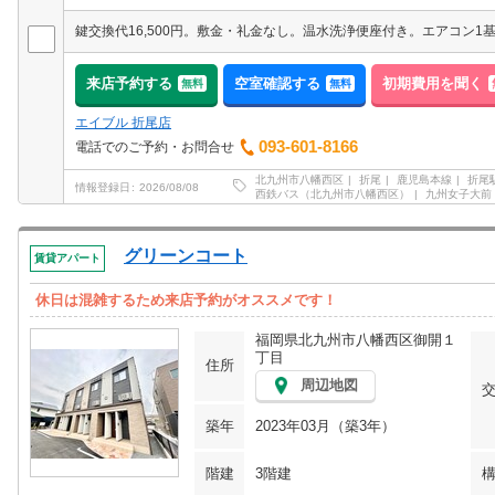
来店予約する
空室確認する
初期費用を聞く
無料
無料
エイブル 折尾店
093-601-8166
電話でのご予約・お問合せ
北九州市八幡西区
折尾
鹿児島本線
折尾
情報登録日
2026/08/08
西鉄バス（北九州市八幡西区）
九州女子大前
グリーンコート
賃貸アパート
休日は混雑するため来店予約がオススメです！
福岡県北九州市八幡西区御開１
丁目
住所
周辺地図
築年
2023年03月（築3年）
階建
3階建