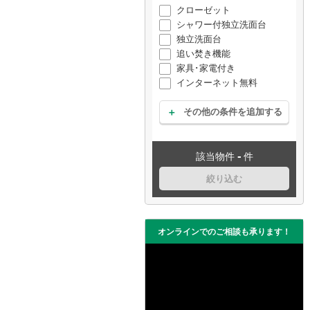
クローゼット
シャワー付独立洗面台
独立洗面台
追い焚き機能
家具･家電付き
インターネット無料
その他の条件を追加する
-
該当物件
件
絞り込む
オンラインでのご相談も承ります！