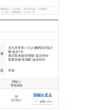
八幡西区)
浅川橋
鹿児島本線
折尾駅
トイレ別
管理物件
0.55ヶ月
北九州市営バス(八幡西区)/浅川
橋 徒歩7分
交通
鹿児島本線/折尾駅 徒歩59分
筑豊本線/本城駅 徒歩43分
構造
木造
間取り
専有面積
詳細を見る
1K
22.85㎡
お気に入り