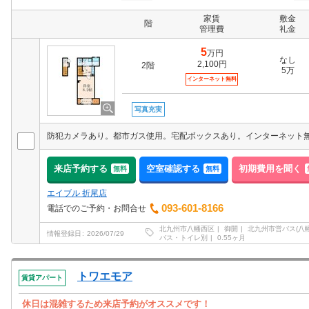
家賃
敷金
階
管理費
礼金
5
万円
なし
2,100円
2階
5万
インターネット無料
写真充実
来店予約する
空室確認する
初期費用を聞く
無料
無料
エイブル 折尾店
093-601-8166
電話でのご予約・お問合せ
北九州市八幡西区
御開
北九州市営バス(八
情報登録日
2026/07/29
バス・トイレ別
0.55ヶ月
トワエモア
賃貸アパート
休日は混雑するため来店予約がオススメです！