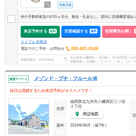
写真充実
来店予約する
空室確認する
初期費用を聞く
無料
無料
エイブル 折尾店
093-601-8166
電話でのご予約・お問合せ
北九州市八幡西区
浅川町
北九州市営バス(
情報登録日
2026/08/01
筑豊本線
本城駅
アパート
1K
バス・
メゾンド・プチ・フルールⅦ
賃貸アパート
休日は混雑するため来店予約がオススメです！
福岡県北九州市八幡西区三ツ頭
２丁目
住所
周辺地図
築年
2019年08月（築7年）