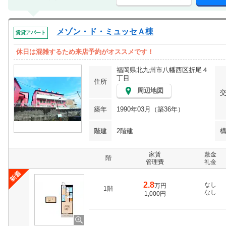
メゾン・ド・ミュッセＡ棟
賃貸アパート
休日は混雑するため来店予約がオススメです！
福岡県北九州市八幡西区折尾４
丁目
住所
周辺地図
築年
1990年03月（築36年）
階建
2階建
家賃
敷金
階
管理費
礼金
2.8
なし
万円
1階
なし
1,000円