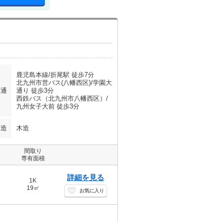
鹿児島本線/折尾駅 徒歩7分
北九州市営バス(八幡西区)/学園大
交通
通り 徒歩3分
西鉄バス（北九州市八幡西区）/
九州女子大前 徒歩3分
構造
木造
間取り
専有面積
詳細を見る
1K
19㎡
お気に入り