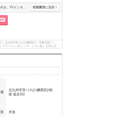
鍵交換代16,500円。敷金・礼金なし。温水洗浄便座付き。エアコン1基付き。TVインターホン付き。居室フローリング。クローゼット付。仲介手数料家賃の0.55ヵ月分。
初期費用に注目！
無料
駅
北九州市営バス(八幡西区)
学園大通り
アパート
1K
バス・トイレ別
0.55ヶ月
北九州市営バス(八幡西区)/相
交通
坂 徒歩2分
構造
木造