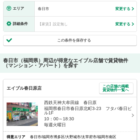
エリア
春日市
変更する
詳細条件
【家賃】設定無し
変更する
この条件を保存する
春日市（福岡県）
周辺が得意なエイブル店舗で賃貸物件
（マンション・アパート）を探す
この店舗の掲載
エイブル春日原店
賃貸物件一覧へ
西鉄天神大牟田線 春日原
福岡県春日市春日原北町3-23 フタバ春日ビ
ル1F
10：00～18:30
毎週火曜日
得意エリア
春日市/福岡市博多区/大野城市/太宰府市/福岡市南区