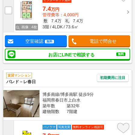
インターネット無料
7.4
万円
管理費等：4,000円
敷
7.4万
礼
7.4万
3階
4LDK
73.6㎡
画像 : 4枚
空室確認
電話で問合せ
無料
お店にLINEで相談する
無料
賃貸マンション
初期費用に注目
パレド－レ春日
博多南線/博多南駅 徒歩9分
福岡県春日市上白水
築年数
築32年
建物階数
7階建
パノラマ
写真充実
無料オンライン相談可