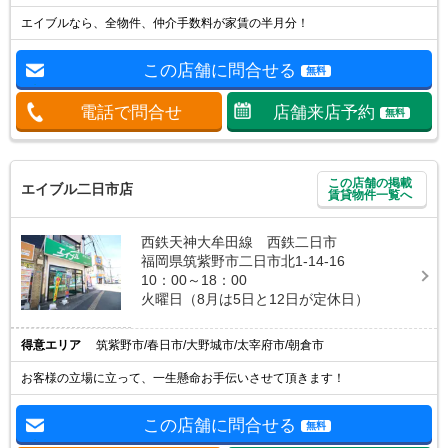
エイブルなら、全物件、仲介手数料が家賃の半月分！
この店舗に問合せる
無料
電話で問合せ
店舗来店予約
無料
この店舗の掲載
エイブル二日市店
賃貸物件一覧へ
西鉄天神大牟田線 西鉄二日市
福岡県筑紫野市二日市北1-14-16
10：00～18：00
火曜日（8月は5日と12日が定休日）
得意エリア
筑紫野市/春日市/大野城市/太宰府市/朝倉市
お客様の立場に立って、一生懸命お手伝いさせて頂きます！
この店舗に問合せる
無料