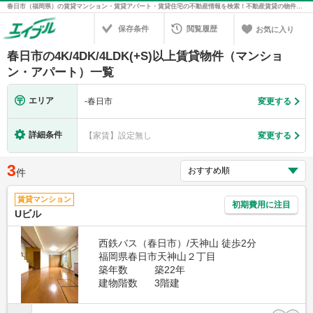
春日市（福岡県）の賃貸マンション・賃貸アパート・賃貸住宅の不動産情報を検索！不動産賃貸の物件探しは、お部屋探しのエイブル
保存条件
閲覧履歴
お気に入り
春日市の4K/4DK/4LDK(+S)以上賃貸物件（マンショ
ン・アパート）一覧
エリア
-
春日市
変更する
詳細条件
【家賃】設定無し
変更する
3
件
賃貸マンション
初期費用に注目
Uビル
西鉄バス（春日市）/天神山 徒歩2分
福岡県春日市天神山２丁目
築年数
築22年
建物階数
3階建