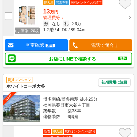
即入居
写真充実
無料オンライン相談可
13
万円
管理費等：--
敷
なし
礼
26万
1-2階
4LDK
89.04㎡
画像 : 20枚
空室確認
電話で問合せ
無料
お店にLINEで相談する
無料
賃貸マンション
初期費用に注目
ホワイトコーポ大谷
NEW
博多南線/博多南駅 徒歩25分
福岡県春日市大谷４丁目
築年数
築38年
建物階数
6階建
新着
即入居
無料オンライン相談可