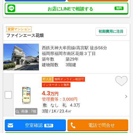
お店にLINEで相談する
無料
賃貸マンション
初期費用に注目
ファインエース花畑
西鉄天神大牟田線/高宮駅 徒歩56分
福岡県福岡市南区花畑３丁目
築年数
築29年
建物階数
3階建
即入居
無料オンライン相談可
インターネット無料
4.3
万円
管理費等：3,000円
敷
なし
礼
4.3万
3階
1K
23.4㎡
画像 : 7枚
空室確認
電話で問合せ
無料