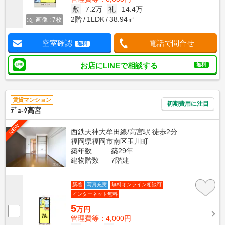
敷
7.2万
礼
14.4万
2階
1LDK
38.94㎡
画像 : 7枚
空室確認
電話で問合せ
無料
お店にLINEで相談する
無料
賃貸マンション
初期費用に注目
ﾃﾞｭ-ｸ高宮
NEW
西鉄天神大牟田線/高宮駅 徒歩2分
福岡県福岡市南区玉川町
築年数
築29年
建物階数
7階建
新着
写真充実
無料オンライン相談可
インターネット無料
5
万円
管理費等：4,000円