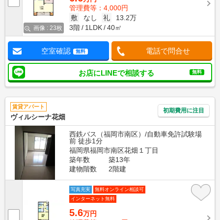
管理費等：4,000円
敷
なし
礼
13.2万
3階
1LDK
40㎡
画像 : 23枚
空室確認
電話で問合せ
無料
お店にLINEで相談する
無料
賃貸アパート
初期費用に注目
ヴィルシーナ花畑
西鉄バス（福岡市南区）/自動車免許試験場
前 徒歩1分
福岡県福岡市南区花畑１丁目
築年数
築13年
建物階数
2階建
写真充実
無料オンライン相談可
インターネット無料
5.6
万円