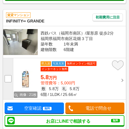
賃貸マンション
初期費用に注目
INFINITY∞ GRANDE
西鉄バス（福岡市南区）/屋形原 徒歩2分
福岡県福岡市南区花畑３丁目
築年数
1年未満
建物階数
6階建
即入居
写真充実
無料オンライン相談可
インターネット無料
5.8
万円
管理費等：5,000円
敷
5.8万
礼
5.8万
6階
1LDK
25.66㎡
画像 : 21枚
空室確認
電話で問合せ
無料
お店にLINEで相談する
無料