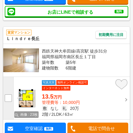
お店にLINEで相談する
無料
賃貸マンション
初期費用に注目
Ｌｉｎｄｒｅ長丘
西鉄天神大牟田線/高宮駅 徒歩31分
福岡県福岡市南区長丘１丁目
築年数
築5年
建物階数
6階建
写真充実
無料オンライン相談可
インターネット無料
13.5
万円
管理費等：10,000円
敷
なし
礼
20万
2階
2LDK
63㎡
画像 : 23枚
空室確認
電話で問合せ
無料