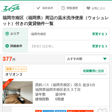
保存条件
閲覧履歴
お気に入り
福岡市南区（福岡県）周辺の温水洗浄便座（ウォシュレ
ット）付きの賃貸物件一覧
エリア
-
福岡市南区
変更する
詳細条件
【家賃】設定無し
変更する
377
件
賃貸マンション
初期費用に注目
オリオン２
NEW
西鉄バス（福岡市南区）/若久 徒歩1分
福岡県福岡市南区若久３丁目
築年数
築38年
建物階数
6階建
新着
パノラマ
写真充実
無料オンライン相談可