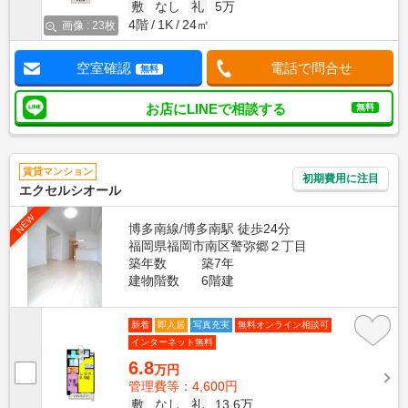
敷
なし
礼
5万
4階
1K
24㎡
画像 : 23枚
空室確認
電話で問合せ
無料
お店にLINEで相談する
無料
賃貸マンション
初期費用に注目
エクセルシオール
NEW
博多南線/博多南駅 徒歩24分
福岡県福岡市南区警弥郷２丁目
築年数
築7年
建物階数
6階建
新着
即入居
写真充実
無料オンライン相談可
インターネット無料
6.8
万円
管理費等：4,600円
敷
なし
礼
13.6万