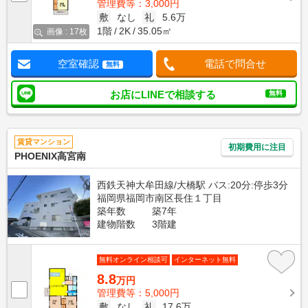
管理費等：3,000円
敷
なし
礼
5.6万
1階
2K
35.05㎡
画像 : 17枚
空室確認
電話で問合せ
無料
お店にLINEで相談する
無料
賃貸マンション
初期費用に注目
PHOENIX高宮南
西鉄天神大牟田線/大橋駅 バス:20分:停歩3分
福岡県福岡市南区長住１丁目
築年数
築7年
建物階数
3階建
無料オンライン相談可
インターネット無料
8.8
万円
管理費等：5,000円
敷
なし
礼
17.6万