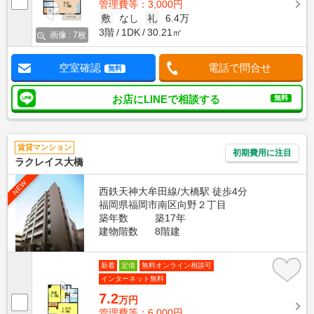
管理費等：3,000円
敷
なし
礼
6.4万
3階
1DK
30.21㎡
画像 : 7枚
空室確認
電話で問合せ
無料
お店にLINEで相談する
無料
賃貸マンション
初期費用に注目
ラクレイス大橋
NEW
西鉄天神大牟田線/大橋駅 徒歩4分
福岡県福岡市南区向野２丁目
築年数
築17年
建物階数
8階建
新着
定借
無料オンライン相談可
インターネット無料
7.2
万円
管理費等：6,000円