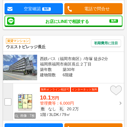
空室確認
電話で問合せ
無料
お店にLINEで相談する
無料
賃貸マンション
初期費用に注目
ウエストビレッジ長丘
西鉄バス（福岡市南区）/寺塚 徒歩2分
福岡県福岡市南区長丘２丁目
築年数
築30年
建物階数
6階建
無料オンライン相談可
インターネット無料
10.1
万円
管理費等：6,000円
敷
なし
礼
20.2万
1階
3LDK
79㎡
画像 : 7枚