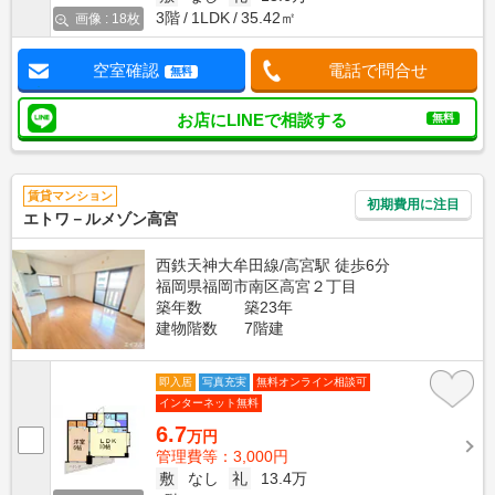
3階
1LDK
35.42㎡
画像 : 18枚
空室確認
電話で問合せ
無料
お店にLINEで相談する
無料
賃貸マンション
初期費用に注目
エトワ－ルメゾン高宮
西鉄天神大牟田線/高宮駅 徒歩6分
福岡県福岡市南区高宮２丁目
築年数
築23年
建物階数
7階建
即入居
写真充実
無料オンライン相談可
インターネット無料
6.7
万円
管理費等：3,000円
敷
なし
礼
13.4万