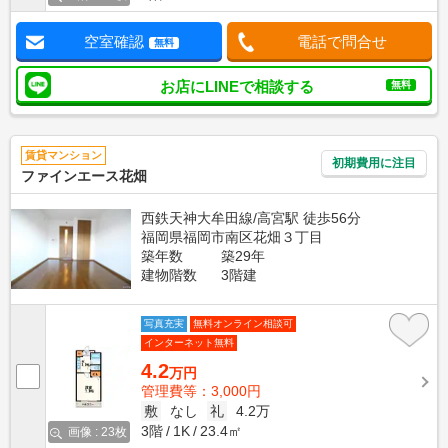
空室確認
電話で問合せ
無料
お店にLINEで相談する
無料
賃貸マンション
初期費用に注目
ファインエース花畑
西鉄天神大牟田線/高宮駅 徒歩56分
福岡県福岡市南区花畑３丁目
築年数
築29年
建物階数
3階建
写真充実
無料オンライン相談可
インターネット無料
4.2
万円
管理費等：3,000円
敷
なし
礼
4.2万
3階
1K
23.4㎡
画像 : 23枚