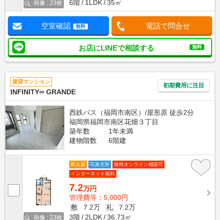
6階
1LDK
35㎡
画像 : 23枚
空室確認
電話で問合せ
無料
お店にLINEで相談する
無料
賃貸マンション
初期費用に注目
INFINITY∞ GRANDE
西鉄バス（福岡市南区）/屋形原 徒歩2分
福岡県福岡市南区花畑３丁目
築年数
1年未満
建物階数
6階建
即入居
写真充実
無料オンライン相談可
インターネット無料
7.2
万円
管理費等：5,000円
敷
7.2万
礼
7.2万
3階
2LDK
36.73㎡
画像 : 23枚