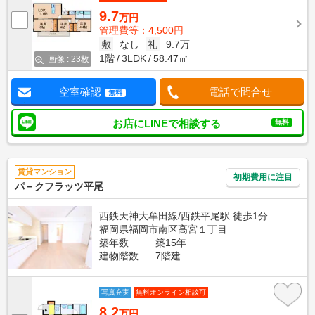
9.7
万円
管理費等：4,500円
敷
なし
礼
9.7万
1階
3LDK
58.47㎡
画像 : 23枚
空室確認
電話で問合せ
無料
お店にLINEで相談する
無料
賃貸マンション
初期費用に注目
パ－クフラッツ平尾
西鉄天神大牟田線/西鉄平尾駅 徒歩1分
福岡県福岡市南区高宮１丁目
築年数
築15年
建物階数
7階建
写真充実
無料オンライン相談可
8.2
万円