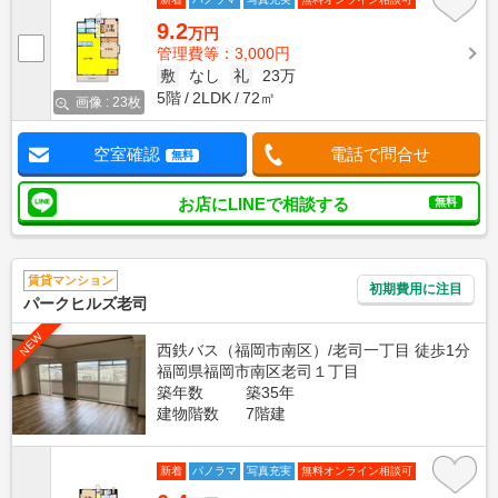
9.2
万円
管理費等：3,000円
敷
なし
礼
23万
5階
2LDK
72㎡
画像 : 23枚
空室確認
電話で問合せ
無料
お店にLINEで相談する
無料
賃貸マンション
初期費用に注目
パークヒルズ老司
NEW
西鉄バス（福岡市南区）/老司一丁目 徒歩1分
福岡県福岡市南区老司１丁目
築年数
築35年
建物階数
7階建
新着
パノラマ
写真充実
無料オンライン相談可