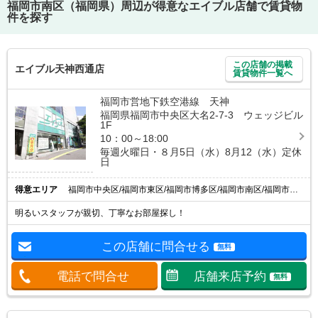
福岡市南区（福岡県）
周辺が得意なエイブル店舗で賃貸物
件を探す
この店舗の掲載
エイブル天神西通店
賃貸物件一覧へ
福岡市営地下鉄空港線 天神
福岡県福岡市中央区大名2-7-3 ウェッジビル
1F
10：00～18:00
毎週火曜日・８月5日（水）8月12（水）定休
日
得意エリア
福岡市中央区/福岡市東区/福岡市博多区/福岡市南区/福岡市西区
明るいスタッフが親切、丁寧なお部屋探し！
この店舗に問合せる
無料
電話で問合せ
店舗来店予約
無料