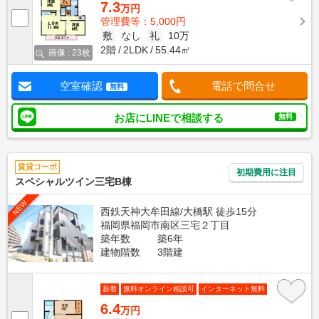
7.3
万円
管理費等：5,000円
敷
なし
礼
10万
2階
2LDK
55.44㎡
画像 : 23枚
空室確認
電話で問合せ
無料
お店にLINEで相談する
無料
賃貸コーポ
初期費用に注目
スペシャルツイン三宅B棟
NEW
西鉄天神大牟田線/大橋駅 徒歩15分
福岡県福岡市南区三宅２丁目
築年数
築6年
建物階数
3階建
新着
無料オンライン相談可
インターネット無料
6.4
万円