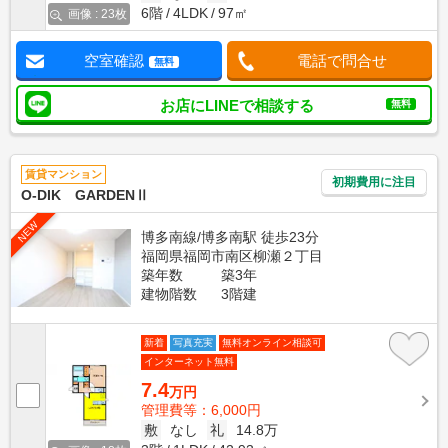
6階
4LDK
97㎡
画像 : 23枚
空室確認
電話で問合せ
無料
お店にLINEで相談する
無料
賃貸マンション
初期費用に注目
O-DIK GARDENⅡ
NEW
博多南線/博多南駅 徒歩23分
福岡県福岡市南区柳瀬２丁目
築年数
築3年
建物階数
3階建
新着
写真充実
無料オンライン相談可
インターネット無料
7.4
万円
管理費等：6,000円
敷
なし
礼
14.8万