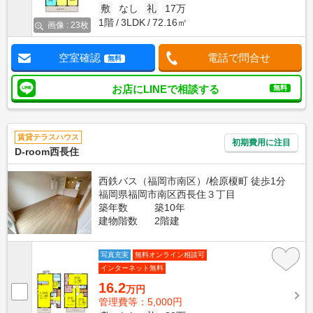
敷
なし
礼
17万
1階
3LDK
72.16㎡
画像 : 23枚
空室確認
電話で問合せ
無料
お店にLINEで相談する
無料
賃貸テラスハウス
初期費用に注目
D-room西長住
西鉄バス（福岡市南区）/桧原榎町 徒歩1分
福岡県福岡市南区西長住３丁目
築年数
築10年
建物階数
2階建
写真充実
無料オンライン相談可
インターネット無料
16.2
万円
管理費等：5,000円