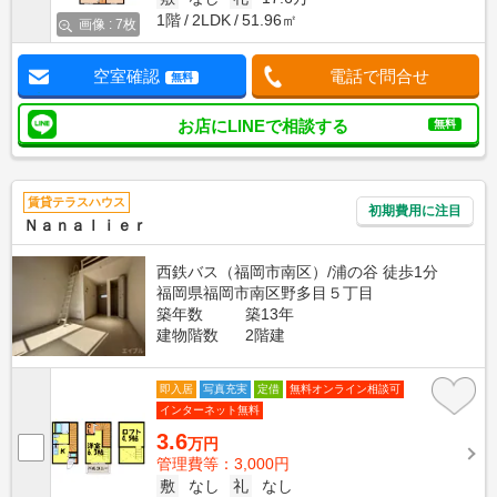
1階
2LDK
51.96㎡
画像 : 7枚
空室確認
電話で問合せ
無料
お店にLINEで相談する
無料
賃貸テラスハウス
初期費用に注目
Ｎａｎａｌｉｅｒ
西鉄バス（福岡市南区）/浦の谷 徒歩1分
福岡県福岡市南区野多目５丁目
築年数
築13年
建物階数
2階建
即入居
写真充実
定借
無料オンライン相談可
インターネット無料
3.6
万円
管理費等：3,000円
敷
なし
礼
なし