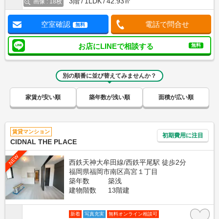
3階
1LDK
42.93㎡
画像 : 18枚
空室確認
電話で問合せ
無料
お店にLINEで相談する
無料
別の順番に並び替えてみませんか？
家賃が安い順
築年数が浅い順
面積が広い順
賃貸マンション
初期費用に注目
CIDNAL THE PLACE
NEW
西鉄天神大牟田線/西鉄平尾駅 徒歩2分
福岡県福岡市南区高宮１丁目
築年数
築浅
建物階数
13階建
新着
写真充実
無料オンライン相談可