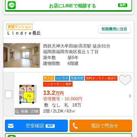
お店にLINEで相談する
無料
賃貸マンション
初期費用に注目
Ｌｉｎｄｒｅ長丘
西鉄天神大牟田線/高宮駅 徒歩31分
福岡県福岡市南区長丘１丁目
築年数
築5年
建物階数
6階建
即入居
パノラマ
写真充実
無料オンライン相談可
インターネット無料
13.2
万円
管理費等：10,000円
敷
なし
礼
18万
2階
2LDK
63㎡
画像 : 23枚
空室確認
電話で問合せ
無料