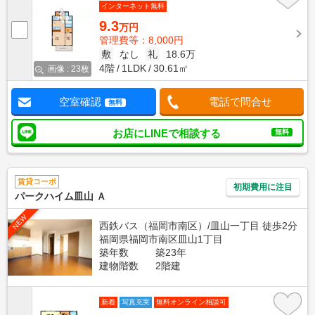
インターネット無料
9.3
万円
管理費等：8,000円
敷
なし
礼
18.6万
4階
1LDK
30.61㎡
画像 : 23枚
空室確認
電話で問合せ
無料
お店にLINEで相談する
無料
賃貸コーポ
初期費用に注目
パークハイム皿山 Ａ
NEW
西鉄バス（福岡市南区）/皿山一丁目 徒歩2分
福岡県福岡市南区皿山1丁目
築年数
築23年
建物階数
2階建
新着
写真充実
無料オンライン相談可