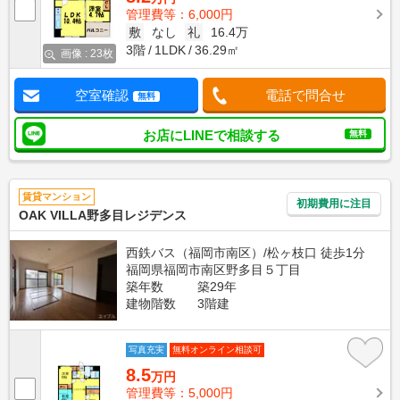
管理費等：6,000円
敷
なし
礼
16.4万
3階
1LDK
36.29㎡
画像 : 23枚
空室確認
電話で問合せ
無料
お店にLINEで相談する
無料
賃貸マンション
初期費用に注目
OAK VILLA野多目レジデンス
西鉄バス（福岡市南区）/松ヶ枝口 徒歩1分
福岡県福岡市南区野多目５丁目
築年数
築29年
建物階数
3階建
写真充実
無料オンライン相談可
8.5
万円
管理費等：5,000円