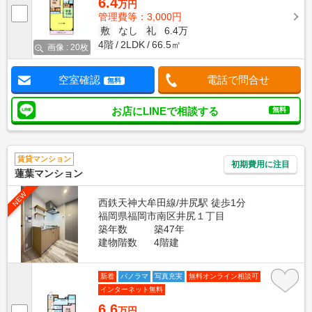
6.4
万円
管理費等：3,000円
敷
なし
礼
6.4万
4階
2LDK
66.5㎡
画像 : 20枚
空室確認
電話で問合せ
無料
お店にLINEで相談する
無料
賃貸マンション
初期費用に注目
蓮葉マンション
NEW
西鉄天神大牟田線/井尻駅 徒歩1分
福岡県福岡市南区井尻１丁目
築年数
築47年
建物階数
4階建
新着
パノラマ
写真充実
無料オンライン相談可
インターネット無料
6.6
万円