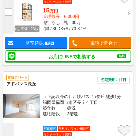
インターネット無料
15
万円
管理費等：6,000円
敷
なし
礼
30万
7階
3LDK+S
73.37㎡
画像 : 23枚
空室確認
電話で問合せ
無料
お店にLINEで相談する
無料
賃貸アパート
初期費用に注目
アドバンス長丘
（上記以外の）西鉄バス １/長丘 徒歩1分
福岡県福岡市南区長丘４丁目
築年数
築浅
建物階数
3階建
写真充実
無料オンライン相談可
インターネット無料