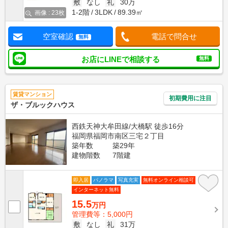
敷
なし
礼
30万
1-2階
3LDK
89.39㎡
画像 : 23枚
空室確認
電話で問合せ
無料
お店にLINEで相談する
無料
賃貸マンション
初期費用に注目
ザ・ブルックハウス
西鉄天神大牟田線/大橋駅 徒歩16分
福岡県福岡市南区三宅２丁目
築年数
築29年
建物階数
7階建
即入居
パノラマ
写真充実
無料オンライン相談可
インターネット無料
15.5
万円
管理費等：5,000円
敷
なし
礼
31万