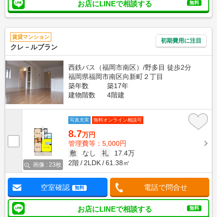
お店にLINEで相談する
無料
賃貸マンション
初期費用に注目
クレ－ルブラン
西鉄バス（福岡市南区）/野多目 徒歩2分
福岡県福岡市南区向新町２丁目
築年数
築17年
建物階数
4階建
写真充実
無料オンライン相談可
8.7
万円
管理費等：5,000円
敷
なし
礼
17.4万
2階
2LDK
61.38㎡
画像 : 23枚
空室確認
電話で問合せ
無料
お店にLINEで相談する
無料