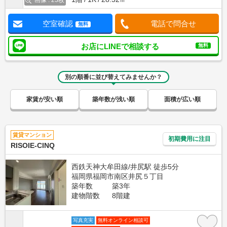
画像 : 23枚
空室確認
電話で問合せ
無料
お店にLINEで相談する
無料
別の順番に並び替えてみませんか？
家賃が安い順
築年数が浅い順
面積が広い順
賃貸マンション
初期費用に注目
RISOIE-CINQ
西鉄天神大牟田線/井尻駅 徒歩5分
福岡県福岡市南区井尻５丁目
築年数
築3年
建物階数
8階建
写真充実
無料オンライン相談可