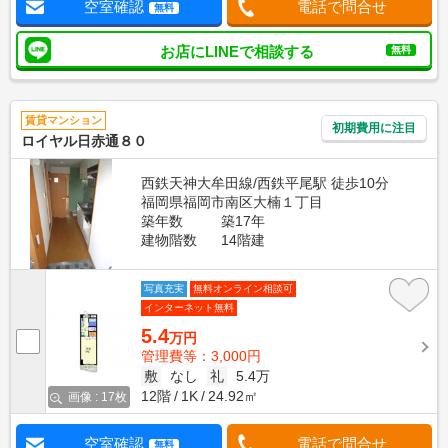
空室確認
電話で問合せ
無料
お店にLINEで相談する
無料
賃貸マンション
初期費用に注目
ロイヤル日赤通８０
西鉄天神大牟田線/西鉄平尾駅 徒歩10分
福岡県福岡市南区大楠１丁目
築年数
築17年
建物階数
14階建
写真充実
無料オンライン相談可
インターネット無料
5.4
万円
管理費等：3,000円
敷
なし
礼
5.4万
12階
1K
24.92㎡
画像 : 17枚
空室確認
電話で問合せ
無料