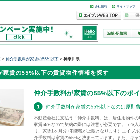
会社情報
サイトマップ
覧
>
仲介手数料が家賃の55%以下
>
神奈川県
が家賃の55%以下の賃貸物件情報を探す
仲介手数料が家賃の55%以下のポ
1
仲介手数料が家賃の55%以下なのは原則
不動産会社に支払う「仲介手数料」は、居住用物件の
家賃55%なので契約の際には注意が必要です。（※
り、家賃1ヶ月分+消費税が上限となります）エイブ
介手数料は家賃の55%と決まっています。また、キ