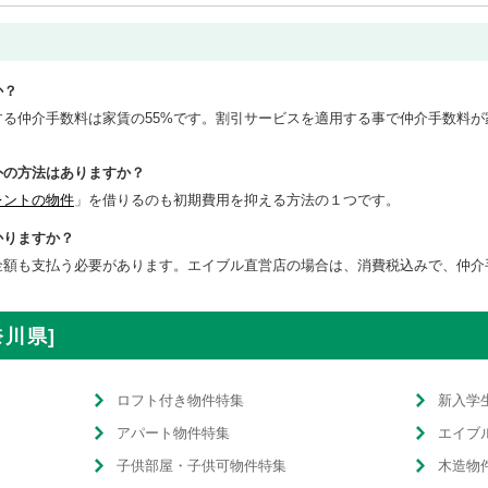
か？
る仲介手数料は家賃の55%です。割引サービスを適用する事で仲介手数料が
外の方法はありますか？
レントの物件
」を借りるのも初期費用を抑える方法の１つです。
かりますか？
額も支払う必要があります。エイブル直営店の場合は、消費税込みで、仲介
奈川県]
ロフト付き物件特集
新入学
アパート物件特集
エイブ
子供部屋・子供可物件特集
木造物