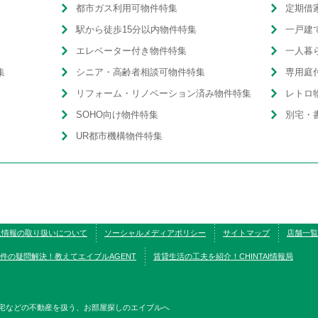
都市ガス利用可物件特集
定期借
駅から徒歩15分以内物件特集
一戸建
エレベーター付き物件特集
一人暮
集
シニア・高齢者相談可物件特集
専用庭
リフォーム・リノベーション済み物件特集
レトロ
SOHO向け物件特集
別宅・
UR都市機構物件特集
人情報の取り扱いについて
ソーシャルメディアポリシー
サイトマップ
店舗一覧
件の疑問解決！教えてエイブルAGENT
賃貸生活の工夫を紹介！CHINTAI情報局
宅などの不動産を扱う、お部屋探しのエイブルへ