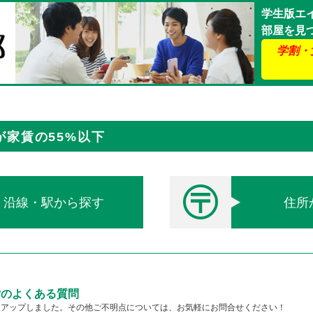
学生版エ
部屋を見
学割・
家賃の55%以下
沿線・駅から探す
住所
貸のよくある質問
クアップしました。その他ご不明点については、お気軽にお問合せください！