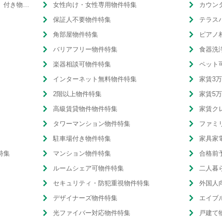
温水洗浄便座（ウォシュレット）付き物件特集
女性向け・女性専用物件特集
カウン
保証人不要物件特集
テラス
角部屋物件特集
ピアノ
バリアフリー物件特集
食器洗
楽器相談可物件特集
ペット
インターネット無料物件特集
家賃3
2階以上物件特集
家賃5
高級賃貸物件物件特集
家賃ク
タワーマンション物件特集
ファミ
駐車場付き物件特集
家具家
特集
マンション物件特集
合格前
ルームシェア可物件特集
二人暮
セキュリティ・防犯重視物件特集
外国人
デザイナーズ物件特集
エイブ
光ファイバー対応物件特集
戸建て