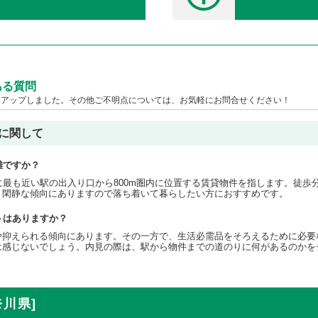
ある質問
クアップしました。その他ご不明点については、お気軽にお問合せください！
に関して
離ですか？
に最も近い駅の出入り口から800m圏内に位置する賃貸物件を指します。徒歩分
く閑静な傾向にありますので落ち着いて暮らしたい方におすすめです。
トはありますか？
少抑えられる傾向にあります。その一方で、生活必需品をそろえるために必要
は感じないでしょう。内見の際は、駅から物件までの道のりに何があるのかを
奈川県]