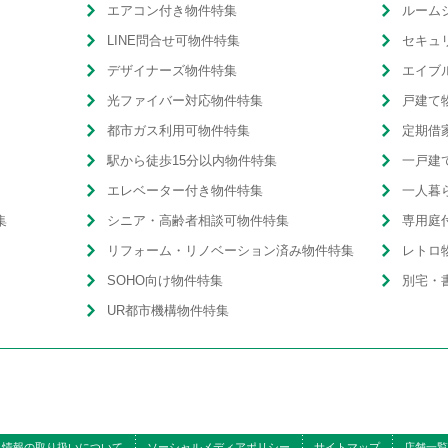
エアコン付き物件特集
ルーム
LINE問合せ可物件特集
セキュ
デザイナーズ物件特集
エイブ
光ファイバー対応物件特集
戸建て
都市ガス利用可物件特集
定期借
駅から徒歩15分以内物件特集
一戸建
エレベーター付き物件特集
一人暮
集
シニア・高齢者相談可物件特集
専用庭
リフォーム・リノベーション済み物件特集
レトロ
SOHO向け物件特集
別宅・
UR都市機構物件特集
人情報の取り扱いについて
ソーシャルメディアポリシー
サイトマップ
店舗一覧