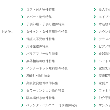
ロフト付き物件特集
新入学
アパート物件特集
エイブ
子供部屋・子供可物件特集
木造物
温水洗浄便座（ウォシュレット）付き物件特集
女性向け・女性専用物件特集
カウン
保証人不要物件特集
テラス
角部屋物件特集
ピアノ
バリアフリー物件特集
食器洗
楽器相談可物件特集
ペット
インターネット無料物件特集
家賃3
2階以上物件特集
家賃5
高級賃貸物件物件特集
家賃ク
タワーマンション物件特集
ファミ
駐車場付き物件特集
仲介手
ベランダ・バルコニー付き物件特集
マンシ