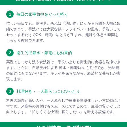
毎日の家事負担をぐっと軽く
1
忙しい毎日でも、食洗器があれば「洗い物」にかかる時間を大幅に短
縮できます。手洗いでは大変な鍋・フライパン・お皿も、予洗いして
セットするだけでOK。時間にゆとりが生まれ、趣味や休息の時間を
しっかり確保できます。
衛生的で節水・節電にも効果的
2
高温でしっかり洗う食洗器は、手洗いよりも衛生的に食器を洗浄でき
ます。さらに、自動洗浄による 節水・節電効果 も期待でき、光熱費
の節約にもつながります。キレイを保ちながら、経済的な暮らしが実
現します。
料理好き・一人暮らしにもぴったり
3
料理の頻度が高い人や、一人暮らしで家事を効率化したい方に特にお
すすめ。来客時の片付けもスムーズにできるので、生活の質がぐっと
向上します。「忙しくても快適に暮らしたい」を叶える設備です。