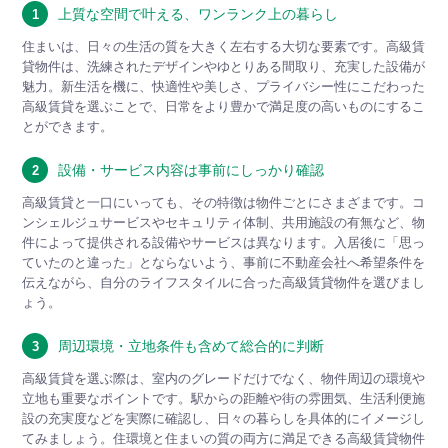
上質な空間で叶える、ワンランク上の暮らし
1
住まいは、日々の生活の質を大きく左右する大切な要素です。高級賃
貸物件は、洗練されたデザインやゆとりある間取り、充実した設備が
魅力。新生活を機に、快適性や美しさ、プライバシー性にこだわった
高級賃貸を選ぶことで、日常をより豊かで満足度の高いものにするこ
とができます。
設備・サービス内容は事前にしっかり確認
2
高級賃貸と一口にいっても、その特徴は物件ごとにさまざまです。コ
ンシェルジュサービスやセキュリティ体制、共用施設の有無など、物
件によって提供される設備やサービスは異なります。入居後に「思っ
ていたのと違った」とならないよう、事前に不動産会社へ希望条件を
伝えながら、自分のライフスタイルに合った高級賃貸物件を選びまし
ょう。
周辺環境・立地条件も含めて総合的に判断
3
高級賃貸を選ぶ際は、室内のグレードだけでなく、物件周辺の環境や
立地も重要なポイントです。駅からの距離や街の雰囲気、生活利便施
設の充実度などを実際に確認し、日々の暮らしを具体的にイメージし
てみましょう。住環境と住まいの質の両方に満足できる高級賃貸物件