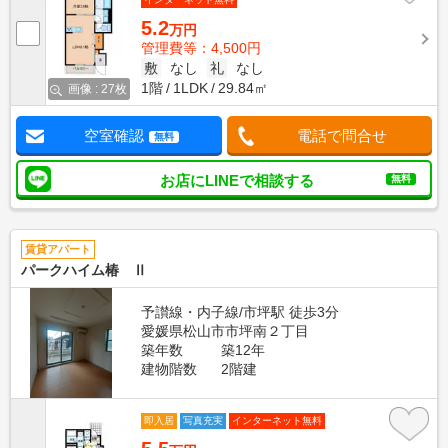
5.2
万円
管理費等：4,500円
敷
なし
礼
なし
1階
1LDK
29.84㎡
画像 : 27枚
空室確認
電話で問合せ
無料
お店にLINEで相談する
無料
賃貸アパート
パークハイム椿 Ⅱ
予讃線・内子線/市坪駅 徒歩3分
愛媛県松山市市坪南２丁目
築年数
築12年
建物階数
2階建
即入居
写真充実
インターネット無料