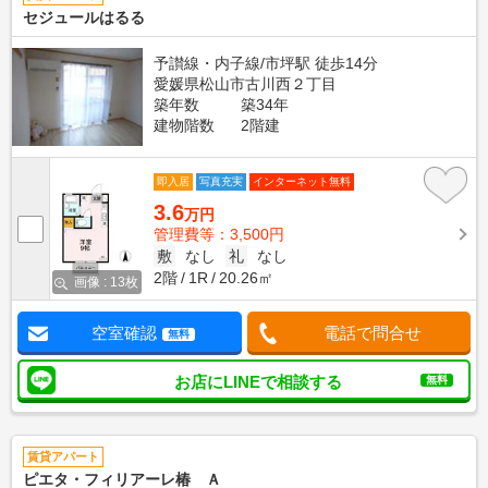
セジュールはるる
予讃線・内子線/市坪駅 徒歩14分
愛媛県松山市古川西２丁目
築年数
築34年
建物階数
2階建
即入居
写真充実
インターネット無料
3.6
万円
管理費等：3,500円
敷
なし
礼
なし
2階
1R
20.26㎡
画像 : 13枚
空室確認
電話で問合せ
無料
お店にLINEで相談する
無料
賃貸アパート
ピエタ・フィリアーレ椿 Ａ