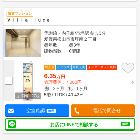
賃貸マンション
Ｖｉｌｌａ ｌｕｃｅ
予讃線・内子線/市坪駅 徒歩3分
愛媛県松山市市坪南２丁目
築年数
築3年
建物階数
6階建
即入居
パノラマ
写真充実
インターネット無料
6.35
万円
管理費等：7,000円
敷
2ヶ月
礼
1ヶ月
5階
1LDK
40.42㎡
画像 : 27枚
空室確認
電話で問合せ
無料
お店にLINEで相談する
無料