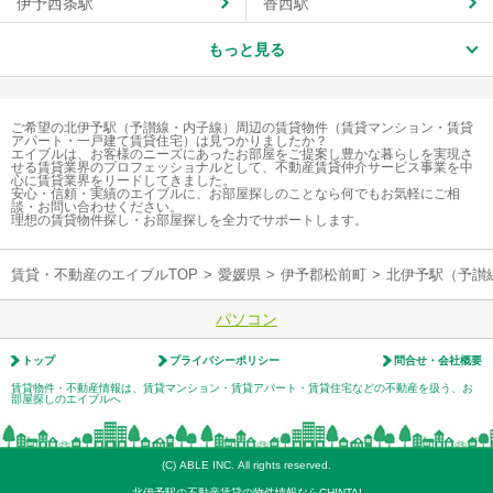
伊予西条駅
香西駅
もっと見る
ご希望の北伊予駅（予讃線・内子線）周辺の賃貸物件（賃貸マンション・賃貸
アパート・一戸建て賃貸住宅）は見つかりましたか？
エイブルは、お客様のニーズにあったお部屋をご提案し豊かな暮らしを実現さ
せる賃貸業界のプロフェッショナルとして、不動産賃貸仲介サービス事業を中
心に賃貸業界をリードしてきました。
安心・信頼・実績のエイブルに、お部屋探しのことなら何でもお気軽にご相
談・お問い合わせください。
理想の賃貸物件探し・お部屋探しを全力でサポートします。
賃貸・不動産のエイブルTOP
>
愛媛県
>
伊予郡松前町
>
北伊予駅（予讃
パソコン
トップ
プライバシーポリシー
問合せ・会社概要
賃貸物件・不動産情報は、賃貸マンション・賃貸アパート・賃貸住宅などの不動産を扱う、お
部屋探しのエイブルへ
(C) ABLE INC. All rights reserved.
北伊予駅の不動産賃貸の物件情報ならCHINTAI