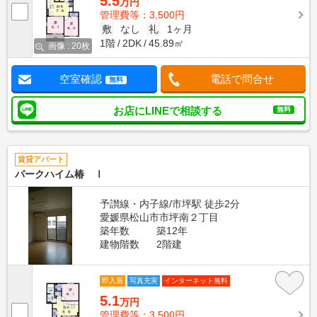
5.5
万円
管理費等：3,500円
敷
なし
礼
1ヶ月
1階
2DK
45.89㎡
画像 : 20枚
空室確認
電話で問合せ
無料
お店にLINEで相談する
無料
賃貸アパート
パークハイム椿 Ⅰ
予讃線・内子線/市坪駅 徒歩2分
愛媛県松山市市坪南２丁目
築年数
築12年
建物階数
2階建
即入居
写真充実
インターネット無料
5.1
万円
管理費等：3,500円