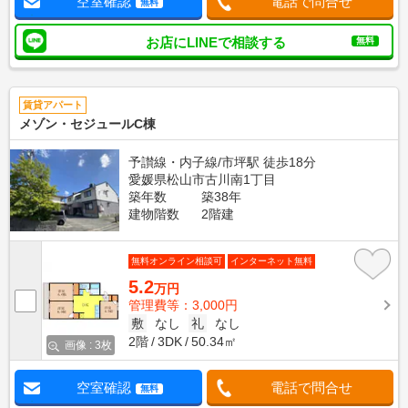
空室確認
電話で問合せ
無料
お店にLINEで相談する
無料
賃貸アパート
メゾン・セジュールC棟
予讃線・内子線/市坪駅 徒歩18分
愛媛県松山市古川南1丁目
築年数
築38年
建物階数
2階建
無料オンライン相談可
インターネット無料
5.2
万円
管理費等：3,000円
敷
なし
礼
なし
2階
3DK
50.34㎡
画像 : 3枚
空室確認
電話で問合せ
無料