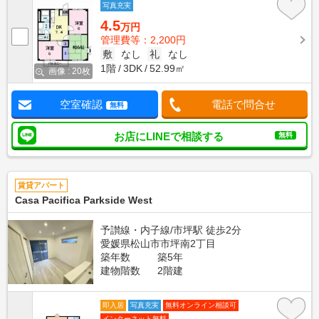
写真充実
4.5
万円
管理費等：2,200円
敷
なし
礼
なし
1階
3DK
52.99㎡
画像 : 20枚
空室確認
電話で問合せ
無料
お店にLINEで相談する
無料
賃貸アパート
Casa Pacifica Parkside West
予讃線・内子線/市坪駅 徒歩2分
愛媛県松山市市坪南2丁目
築年数
築5年
建物階数
2階建
即入居
写真充実
無料オンライン相談可
インターネット無料