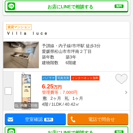
お店にLINEで相談する
無料
賃貸マンション
Ｖｉｌｌａ ｌｕｃｅ
予讃線・内子線/市坪駅 徒歩3分
愛媛県松山市市坪南２丁目
築年数
築3年
建物階数
6階建
パノラマ
写真充実
インターネット無料
6.25
万円
管理費等：7,000円
敷
2ヶ月
礼
1ヶ月
4階
1LDK
40.42㎡
画像 : 30枚
空室確認
電話で問合せ
無料
お店にLINEで相談する
無料