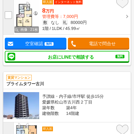
即入居
インターネット無料
8
万円
管理費等：7,000円
敷
なし
礼
80000円
1階
1LDK
45.99㎡
画像 : 21枚
空室確認
電話で問合せ
無料
お店にLINEで相談する
無料
賃貸マンション
ブライムタワー古川
予讃線・内子線/市坪駅 徒歩15分
愛媛県松山市古川西２丁目
築年数
築4年
建物階数
14階建
即入居