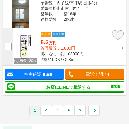
予讃線・内子線/市坪駅 徒歩8分
愛媛県松山市古川西１丁目
築年数
築18年
建物階数
2階建
即入居
写真充実
5.3
万円
管理費等：1,800円
敷
なし
礼
63000円
2階
1LDK
42.8㎡
画像 : 20枚
空室確認
電話で問合せ
無料
お店にLINEで相談する
無料
2
3
4
5
1