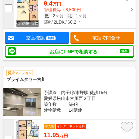
9.4
万円
管理費等：6,500円
敷
2ヶ月
礼
1ヶ月
6階
2LDK
60.2㎡
画像 : 2枚
空室確認
電話で問合せ
無料
お店にLINEで相談する
無料
賃貸マンション
ブライムタワー古川
予讃線・内子線/市坪駅 徒歩15分
愛媛県松山市古川西２丁目
築年数
築4年
建物階数
14階建
即入居
インターネット無料
11.95
万円