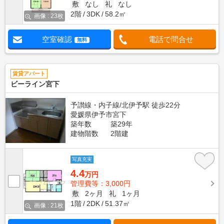
敷
なし
礼
なし
2階
3DK
58.2㎡
画像 : 23枚
空室確認
電話で問合せ
無料
賃貸アパート
ビーライン宮下
予讃線・内子線/北伊予駅 徒歩22分
愛媛県伊予市宮下
築年数
築29年
建物階数
2階建
写真充実
4.4
万円
管理費等：3,000円
敷
2ヶ月
礼
1ヶ月
1階
2DK
51.37㎡
画像 : 21枚