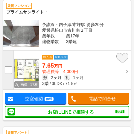
賃貸マンション
ブライムサンライト・
予讃線・内子線/市坪駅 徒歩20分
愛媛県松山市古川南２丁目
築年数
築17年
建物階数
3階建
即入居
写真充実
7.65
万円
管理費等：4,000円
敷
2ヶ月
礼
1ヶ月
3階
3LDK
71.5㎡
画像 : 17枚
空室確認
電話で問合せ
無料
お店にLINEで相談する
無料
賃貸アパート