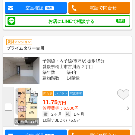
空室確認
電話で問合せ
無料
お店にLINEで相談する
無料
賃貸マンション
ブライムタワー古川
予讃線・内子線/市坪駅 徒歩15分
愛媛県松山市古川西２丁目
築年数
築4年
建物階数
14階建
即入居
パノラマ
写真充実
11.75
万円
管理費等：6,500円
敷
2ヶ月
礼
1ヶ月
10階
3LDK
75.5㎡
画像 : 29枚