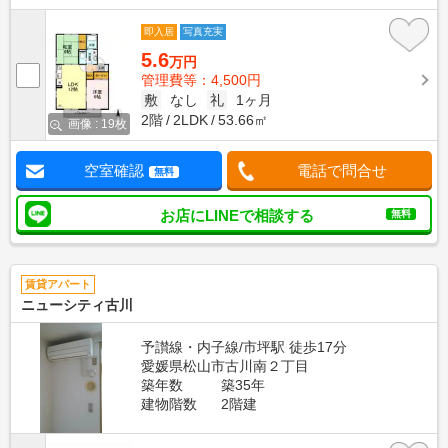
即入居
写真充実
5.6
万円
管理費等：4,500円
敷
なし
礼
1ヶ月
2階
2LDK
53.66㎡
画像 : 19枚
空室確認
電話で問合せ
無料
お店にLINEで相談する
無料
賃貸アパート
ニューシティ古川
予讃線・内子線/市坪駅 徒歩17分
愛媛県松山市古川南２丁目
築年数
築35年
建物階数
2階建