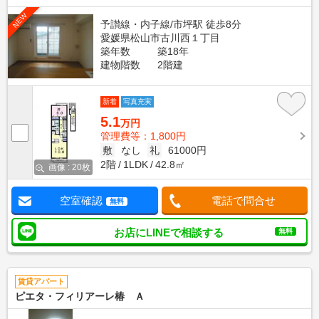
NEW
予讃線・内子線/市坪駅 徒歩8分
愛媛県松山市古川西１丁目
築年数
築18年
建物階数
2階建
新着
写真充実
5.1
万円
管理費等：1,800円
敷
なし
礼
61000円
2階
1LDK
42.8㎡
画像 : 20枚
空室確認
電話で問合せ
無料
お店にLINEで相談する
無料
賃貸アパート
ピエタ・フィリアーレ椿 Ａ