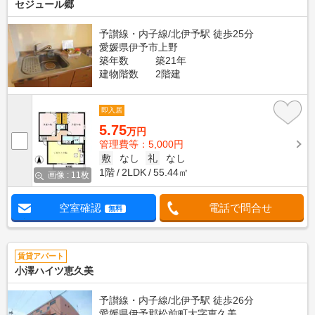
セジュール郷
予讃線・内子線/北伊予駅 徒歩25分
愛媛県伊予市上野
築年数
築21年
建物階数
2階建
即入居
5.75
万円
管理費等：5,000円
敷
なし
礼
なし
1階
2LDK
55.44㎡
画像 : 11枚
空室確認
電話で問合せ
無料
賃貸アパート
小澤ハイツ恵久美
予讃線・内子線/北伊予駅 徒歩26分
愛媛県伊予郡松前町大字恵久美