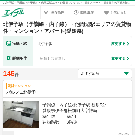
北伊予駅（予讃線・内子線）・他周辺駅エリアの賃貸マンション・賃貸アパート・賃貸住宅の不動産情報を検索！不動産賃貸の物件探しは、お部屋探しのエイブル
保存条件
閲覧履歴
お気に入り
北伊予駅（予讃線・内子線）・他周辺駅エリアの賃貸物
件・マンション・アパート(愛媛県)
沿線・駅
-
北伊予駅
変更する
詳細条件
【家賃】設定無し
変更する
145
件
賃貸マンション
パルフェ北伊予
予讃線・内子線/北伊予駅 徒歩5分
愛媛県伊予郡松前町大字神崎
築年数
築7年
建物階数
3階建