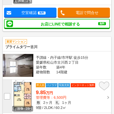
画像 : 2枚
空室確認
電話で問合せ
無料
お店にLINEで相談する
無料
賃貸マンション
ブライムタワー古川
予讃線・内子線/市坪駅 徒歩15分
愛媛県松山市古川西２丁目
築年数
築4年
建物階数
14階建
即入居
パノラマ
写真充実
インターネット無料
9.85
万円
管理費等：6,500円
敷
2ヶ月
礼
1ヶ月
9階
2LDK
60.2㎡
画像 : 29枚