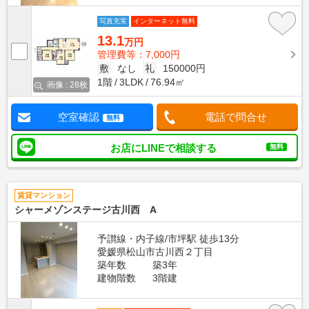
写真充実
インターネット無料
13.1
万円
管理費等：7,000円
敷
なし
礼
150000円
1階
3LDK
76.94㎡
画像 : 28枚
空室確認
電話で問合せ
無料
お店にLINEで相談する
無料
賃貸マンション
シャーメゾンステージ古川西 A
予讃線・内子線/市坪駅 徒歩13分
愛媛県松山市古川西２丁目
築年数
築3年
建物階数
3階建