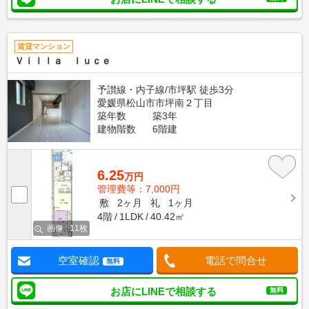
賃貸マンション
Ｖｉｌｌａ ｌｕｃｅ
予讃線・内子線/市坪駅 徒歩3分
愛媛県松山市市坪南２丁目
築年数
築3年
建物階数
6階建
6.25
万円
管理費等：7,000円
敷
2ヶ月
礼
1ヶ月
4階
1LDK
40.42㎡
画像 : 11枚
空室確認
電話で問合せ
無料
お店にLINEで相談する
無料