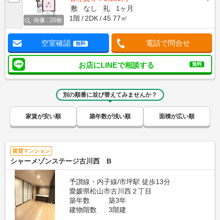
敷
なし
礼
1ヶ月
1階
2DK
45.77㎡
画像 : 20枚
空室確認
電話で問合せ
無料
お店にLINEで相談する
無料
別の順番に並び替えてみませんか？
家賃が安い順
築年数が浅い順
面積が広い順
賃貸マンション
シャーメゾンステージ古川西 B
予讃線・内子線/市坪駅 徒歩13分
愛媛県松山市古川西２丁目
築年数
築3年
建物階数
3階建