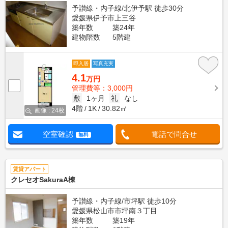
予讃線・内子線/北伊予駅 徒歩30分
愛媛県伊予市上三谷
築年数
築24年
建物階数
5階建
即入居
写真充実
4.1
万円
管理費等：3,000円
敷
1ヶ月
礼
なし
4階
1K
30.82㎡
画像 : 24枚
空室確認
電話で問合せ
無料
賃貸アパート
クレセオSakuraA棟
予讃線・内子線/市坪駅 徒歩10分
愛媛県松山市市坪南３丁目
築年数
築19年