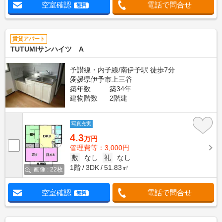
空室確認
電話で問合せ
無料
賃貸アパート
TUTUMIサンハイツ A
予讃線・内子線/南伊予駅 徒歩7分
愛媛県伊予市上三谷
築年数
築34年
建物階数
2階建
写真充実
4.3
万円
管理費等：3,000円
敷
なし
礼
なし
1階
3DK
51.83㎡
画像 : 22枚
空室確認
電話で問合せ
無料