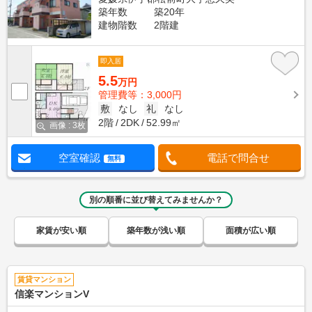
築年数
築20年
建物階数
2階建
即入居
5.5
万円
管理費等：3,000円
敷
なし
礼
なし
2階
2DK
52.99㎡
画像 : 3枚
空室確認
電話で問合せ
無料
別の順番に並び替えてみませんか？
家賃が安い順
築年数が浅い順
面積が広い順
賃貸マンション
信楽マンションV