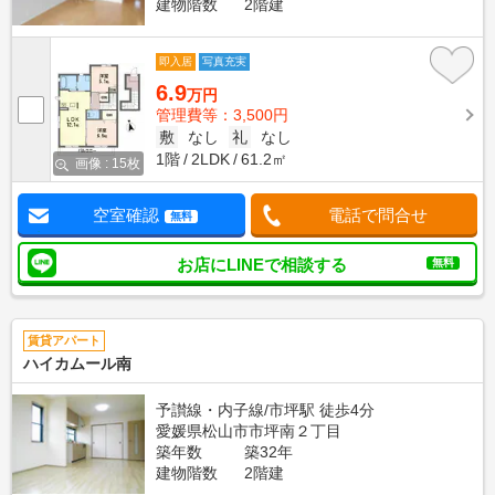
建物階数
2階建
即入居
写真充実
6.9
万円
管理費等：3,500円
敷
なし
礼
なし
1階
2LDK
61.2㎡
画像 : 15枚
空室確認
電話で問合せ
無料
お店にLINEで相談する
無料
賃貸アパート
ハイカムール南
予讃線・内子線/市坪駅 徒歩4分
愛媛県松山市市坪南２丁目
築年数
築32年
建物階数
2階建