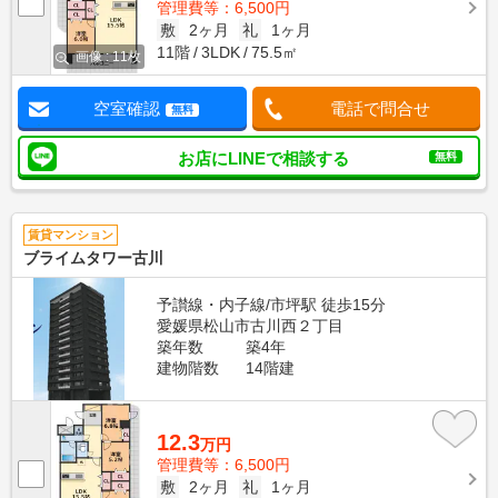
管理費等：6,500円
敷
2ヶ月
礼
1ヶ月
11階
3LDK
75.5㎡
画像 : 11枚
空室確認
電話で問合せ
無料
お店にLINEで相談する
無料
賃貸マンション
ブライムタワー古川
予讃線・内子線/市坪駅 徒歩15分
愛媛県松山市古川西２丁目
築年数
築4年
建物階数
14階建
12.3
万円
管理費等：6,500円
敷
2ヶ月
礼
1ヶ月