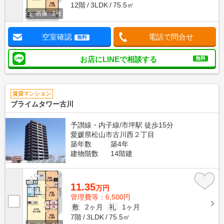
12階
3LDK
75.5㎡
画像 : 2枚
空室確認
電話で問合せ
無料
お店にLINEで相談する
無料
賃貸マンション
ブライムタワー古川
予讃線・内子線/市坪駅 徒歩15分
愛媛県松山市古川西２丁目
築年数
築4年
建物階数
14階建
11.35
万円
管理費等：6,500円
敷
2ヶ月
礼
1ヶ月
7階
3LDK
75.5㎡