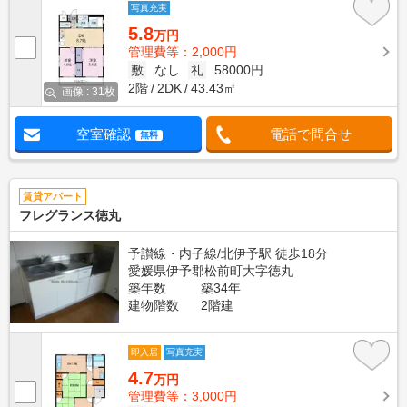
写真充実
5.8
万円
管理費等：2,000円
敷
なし
礼
58000円
2階
2DK
43.43㎡
画像 : 31枚
空室確認
電話で問合せ
無料
賃貸アパート
フレグランス徳丸
予讃線・内子線/北伊予駅 徒歩18分
愛媛県伊予郡松前町大字徳丸
築年数
築34年
建物階数
2階建
即入居
写真充実
4.7
万円
管理費等：3,000円