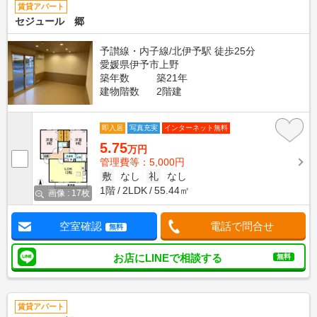
賃貸アパート
セジュール 郷
予讃線・内子線/北伊予駅 徒歩25分
愛媛県伊予市上野
築年数
築21年
建物階数
2階建
即入居
写真充実
インターネット無料
5.75
万円
管理費等：5,000円
敷
なし
礼
なし
1階
2LDK
55.44㎡
画像 : 17枚
空室確認
電話で問合せ
無料
お店にLINEで相談する
無料
賃貸アパート