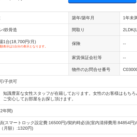
建
築年/築年月
1年未満
ン/鉄骨造
間取り
2LDK(
台(18,700円/月)
保険
--
額表示は1台分の表示となります。
家賃保証会社等
--
物件のお問合せ番号
C0300
可/子供可
、知識豊富な女性スタッフが在籍しております。女性のお客様はもちろ
、ご安心してお部屋をお探し頂けます。
2年間)
(スマートロック設定費:16500円)/契約時必須(室内清掃費用:84854
（月額）:1320円)