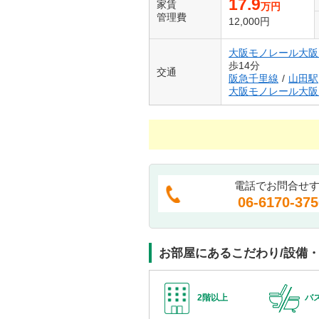
17.9
家賃
万円
管理費
12,000円
大阪モノレール大阪
歩14分
交通
阪急千里線
/
山田駅
大阪モノレール大阪
電話でお問合せ
06-6170-375
お部屋にあるこだわり/設備
2階以上
バ