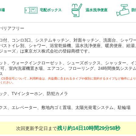
車場
宅配ボックス
温水洗浄便座
防
バリアフリー
ロ付、コンロ3口、システムキッチン、対面キッチン、洗面台、シャワ
バストイレ別、シャワー、浴室乾燥機、温水洗浄便座、暖房便座、給湯
ジョーズ」は東京ガス株式会社の登録商標です。
ット、ウォークインクローゼット、シューズボックス、シャッター、イ
信可、室内洗濯機置き場、エアコン、フローリング、24時間換気システ
ス
、CS受信可について…利用料金は、共益費に含まれるタイプや個別に契約するタイプなど物件によ
ください。
ック、TVインターホン、防犯カメラ
クス、エレベーター、敷地内ゴミ置場、太陽光発電システム、駐輪場
残り約14日10時間29分56秒
次回更新予定日まで