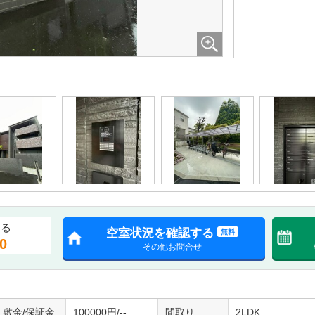
する
空室状況を確認する
無料
0
その他お問合せ
敷金/保証金
100000円/--
間取り
2LDK