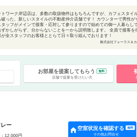
ットワーク岸辺店は、多数の取扱物件はもちろんですが、カフェスタイ
ち破った、新しいスタイルの不動産仲介店舗です！ カウンターで男性が
スタッフがメインで接客・応対して参りますので始めての御一人暮らし
恥ずかしがらず、分からないことを一から説明致します。 全員で接客を
様が全スタッフのお客様ととらて日々取り組んでおります！
株式会社フォーラス＆カ
お部屋を提案してもらう
無料
店舗で提案を受けたい方
アレー
空室状況を確認する
無料
その他お問合せ
：12,000円