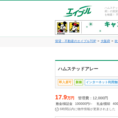
ハムステッ
府）の賃貸
を検索！ 
賃貸・不動産のエイブルTOP
大阪府
吹
ハムステッドアレー
即入居可
新築
インターネット利用無
17.9
万円
管理費：12,000円
敷金/保証金
100000円/--
礼金/償却
400
6時間以内に物件情報が更新されました