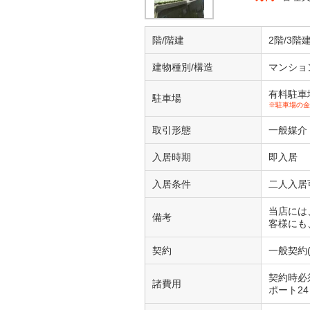
階/階建
2階/3階
建物種別/構造
マンショ
有料駐車場1
駐車場
※駐車場の金
取引形態
一般媒介
入居時期
即入居
入居条件
二人入居
当店には
備考
客様にも
契約
一般契約(
契約時必須
諸費用
ポート24