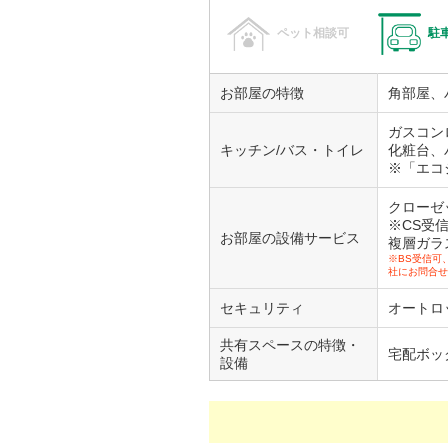
ペット相談可
駐
お部屋の特徴
角部屋、
ガスコン
キッチン/バス・トイレ
化粧台、
※「エコ
クローゼ
※CS受
お部屋の設備サービス
複層ガラ
※BS受信可
社にお問合せ
セキュリティ
オートロ
共有スペースの特徴・
宅配ボッ
設備