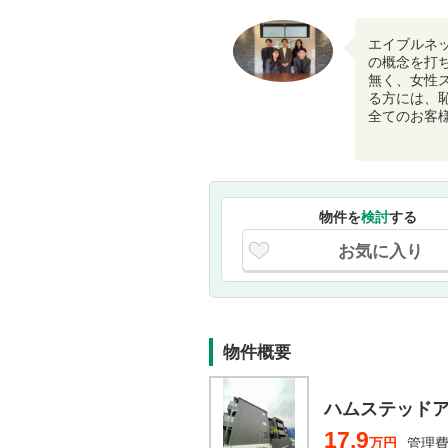
エイブルネ
の概念を打
無く、女性
る方には、
全てのお客
物件を
検討
する
お気に入り
物件概要
ハムステッド
17.9
万円
管理費