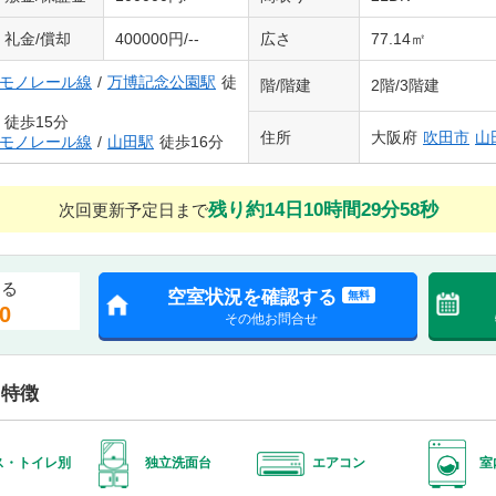
礼金/償却
400000円/--
広さ
77.14㎡
モノレール線
/
万博記念公園駅
徒
階/階建
2階/3階建
徒歩15分
住所
大阪府
吹田市
山
モノレール線
/
山田駅
徒歩16分
残り約14日10時間29分56秒
次回更新予定日まで
する
空室状況を確認する
無料
0
その他お問合せ
・特徴
ス・トイレ別
独立洗面台
エアコン
室