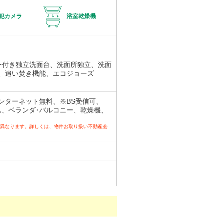
犯カメラ
浴室乾燥機
ー付き独立洗面台、洗面所独立、洗面
、追い焚き機能、エコジョーズ
ンターネット無料、※BS受信可、
ム、ベランダ･バルコニー、乾燥機、
り異なります。詳しくは、物件お取り扱い不動産会