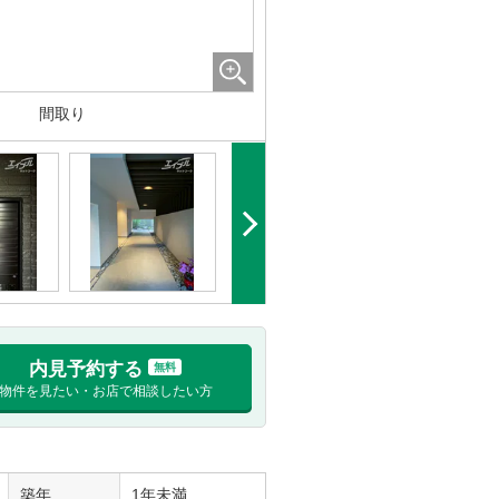
間取り
内見予約する
無料
物件を見たい・お店で相談したい方
築年
1年未満