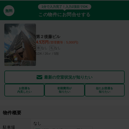
1分で入力完了！入力2項目でOK
無料
この物件にお問合せする
第２後藤ビル
4.5万円
(管理費等：5,000円)
なし
なし
敷
礼
1DK / 26㎡ / 5階
最新の空室状況が知りたい
お部屋を
初期費用が
似たお部屋を
内見したい
知りたい
知りたい
物件概要
なし
駐車場