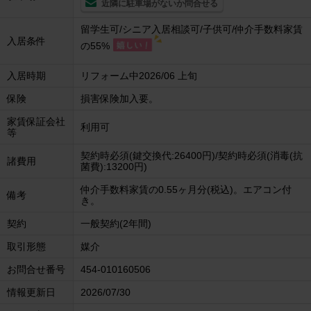
近隣に駐車場がないか問合せる
留学生可/シニア入居相談可/子供可/仲介手数料家賃
入居条件
の55%
入居時期
リフォーム中2026/06 上旬
保険
損害保険加入要。
家賃保証会社
利用可
等
契約時必須(鍵交換代:26400円)/契約時必須(消毒(抗
諸費用
菌費):13200円)
仲介手数料家賃の0.55ヶ月分(税込)。エアコン付
備考
き。
契約
一般契約(2年間)
取引形態
媒介
お問合せ番号
454-010160506
情報更新日
2026/07/30