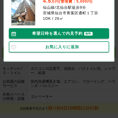
4.5
万円(管理費：5,000円)
仙山線/北仙台駅徒歩9分
宮城県仙台市青葉区通町１丁目
1DK / 26㎡
2階以上
バス・トイレ別
独立洗面台
エアコン
希望日時を選んで内見予約
無料
室内洗濯機置場
オートロック
ペット相談可
駐車場
お気に入りに追加
設備・特徴について聞く
無料
キッチン/バ
ガスコンロ設置可、洗面台、バストイレ別、シャワ
ス・トイレ
ー、給湯
お部屋の設備
室内洗濯機置き場、エアコン、フローリング、ベラ
サービス
ンダ･バルコニー
共有スペース
エレベーター
の特徴・設備
残り約4日18時間11分40秒
次回更新予定日まで