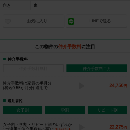
向き
東
お気に入り
LINEで送る
この物件の
仲介手数料
に注目
仲介手数料
仲介手数料無料
仲介手数料半月
仲介手数料
は家賃の半月分
24,750
円
(税込0.55か月分) 適用で
適用割引
女子割
学割
リピート割
女子割・学割・リピート割のいずれか
22,275
円
1つ適用で仲介手数料が更に
10%OFF