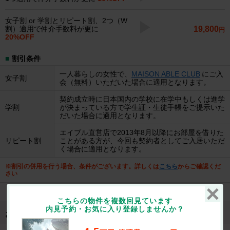
女子割 or 学割とリピート割、2つ（W
19,800
割）適用で仲介手数料が更に
円
20%OFF
割引条件
一人暮らしの女性で、
MAISON ABLE CLUB
にご入
女子割
会（無料）いただいた場合に適用となります。
契約成立時に日本国内の学校に在学中もしくは進学
学割
が決まっている方で学生証・生徒手帳をご提示いた
だいた場合に適用となります。
エイブル直営店で2013年8月以降にお部屋を借りた
リピート割
ことがある方が、今回も契約者としてご入居いただ
く場合に適用となります。
※割引の併用を行う場合、条件がございます。詳しくは
こちら
からご確認くだ
さい
こちらの物件を複数回見ています
内見予約・お気に入り登録しませんか？
お部屋にあるこだわり/設備・特徴