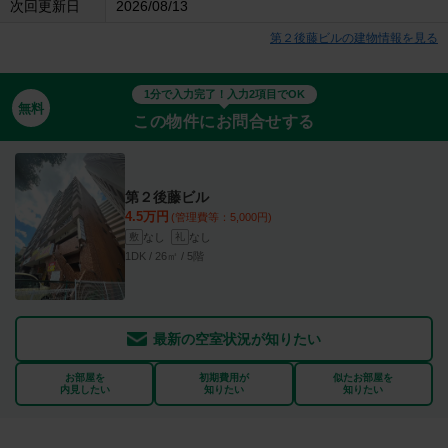
次回更新日
2026/08/13
第２後藤ビルの建物情報を見る
1分で入力完了！入力2項目でOK
無料
この物件にお問合せする
第２後藤ビル
4.5万円
(管理費等：5,000円)
なし
なし
敷
礼
1DK / 26㎡ / 5階
最新の空室状況が知りたい
お部屋を
初期費用が
似たお部屋を
内見したい
知りたい
知りたい