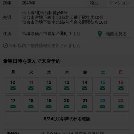
築年
築40年
種別
マンション
仙山線/北仙台駅徒歩9分
交通
仙台市営地下鉄南北線/北四番丁駅徒歩10分
仙台市営地下鉄南北線/勾当台公園駅徒歩16分
住所
宮城県仙台市青葉区通町１丁目
地図を見る
10日以内に物件情報が更新されました
希望日時を選んで来店予約
月
火
水
木
金
土
日
10
11
12
13
14
15
16
17
18
19
20
21
22
23
8/24(月)以降の日を確認
店舗名: