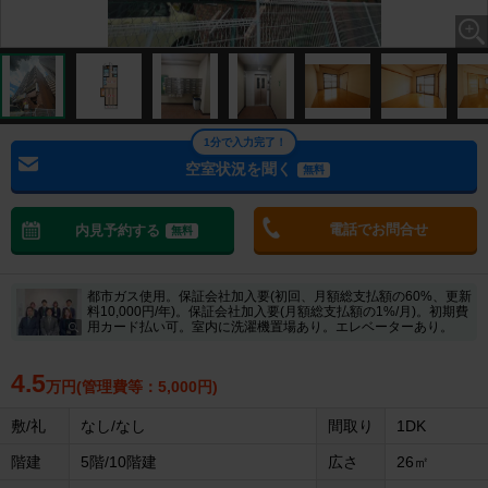
1分で入力完了！
空室状況を聞く
無料
電話でお問合せ
内見予約する
無料
都市ガス使用。保証会社加入要(初回、月額総支払額の60%、更新
料10,000円/年)。保証会社加入要(月額総支払額の1%/月)。初期費
用カード払い可。室内に洗濯機置場あり。エレベーターあり。
4.5
万円(管理費等：5,000円)
敷/礼
なし/なし
間取り
1DK
階建
5階/10階建
広さ
26㎡