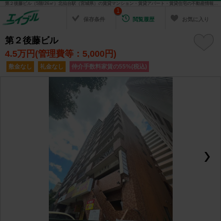
第２後藤ビル（5階/26㎡）北仙台駅（宮城県）の賃貸マンション・賃貸アパート・賃貸住宅の不動産情報を検索！ 不動産賃貸の物件探しは、お部屋探しのエイブル
1
保存条件
閲覧履歴
お気に入り
第２後藤ビル
4.5
万円(管理費等：5,000円)
敷金なし
礼金なし
仲介手数料家賃の55%(税込)