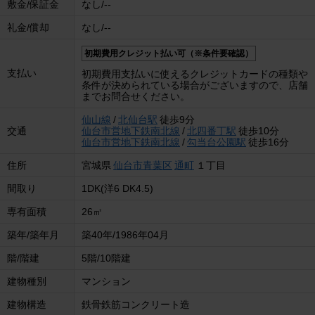
敷金/保証金
なし/--
礼金/償却
なし/--
初期費用クレジット払い可（※条件要確認）
支払い
初期費用支払いに使えるクレジットカードの種類や
条件が決められている場合がございますので、店舗
までお問合せください。
仙山線
/
北仙台駅
徒歩9分
交通
仙台市営地下鉄南北線
/
北四番丁駅
徒歩10分
仙台市営地下鉄南北線
/
勾当台公園駅
徒歩16分
住所
宮城県
仙台市青葉区
通町
１丁目
間取り
1DK(洋6 DK4.5)
専有面積
26㎡
築年/築年月
築40年/1986年04月
階/階建
5階/10階建
建物種別
マンション
建物構造
鉄骨鉄筋コンクリート造