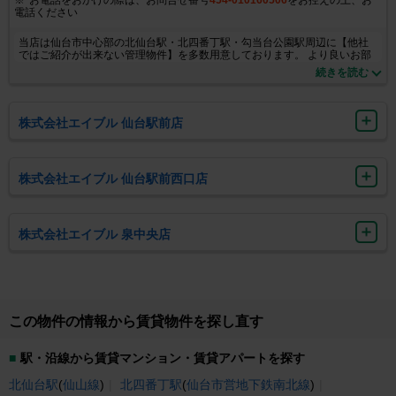
電話ください
当店は仙台市中心部の北仙台駅・北四番丁駅・勾当台公園駅周辺に【他社
ではご紹介が出来ない管理物件】を多数用意しております。 より良いお部
屋をお探しであれば是非一度お声がけくださいませ！ また、東北大学関係
続きを読む
者様や医療従事者様に人気の八幡・角五郎エリアも大得意です。エイブル
県庁市役所前店限定募集のお部屋が多数ございます。一度お問い合わせく
ださいませ！！！ また、仙台市内中心部の店舗の中では唯一来客用駐車場
をご準備しております。お車でご来店のお客様は是非当店までお越し下さ
株式会社エイブル 仙台駅前店
い！お部屋をお貸しになりたい大家さんも絶賛募集中です！新築、建替
え、リフォーム、建物管理など現在の賃貸市況を踏まえ幅広く提案させて
頂きますのでお気軽にお声掛け下さい！
株式会社エイブル 仙台駅前西口店
株式会社エイブル 泉中央店
この物件の情報から賃貸物件を探し直す
駅・沿線から賃貸マンション・賃貸アパートを探す
北仙台駅
(
仙山線
)
北四番丁駅
(
仙台市営地下鉄南北線
)