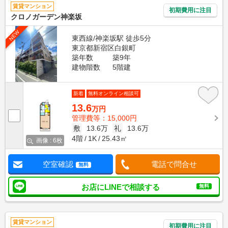
賃貸マンション
初期費用に注目
クロノガーデン神楽坂
NEW
東西線/神楽坂駅 徒歩5分
東京都新宿区白銀町
築年数
築9年
建物階数
5階建
新着
無料オンライン相談可
13.6
万円
管理費等：15,000円
敷
13.6万
礼
13.6万
4階
1K
25.43㎡
画像 : 6枚
空室確認
電話で問合せ
無料
お店にLINEで相談する
無料
賃貸マンション
初期費用に注目