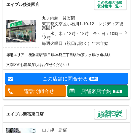
この店舗の掲載
エイブル後楽園店
賃貸物件一覧へ
丸ノ内線 後楽園
東京都文京区小石川1-10-12 レジディア後
楽園1F
月、水、木：13時～18時 金～日：10時～
18時
毎週火曜日（祝日は除く）年末年始
得意エリア
後楽園駅/春日駅/本郷三丁目駅/御茶ノ水駅/水道橋駅
文京区のお部屋探しはお任せください！
この店舗に問合せる
無料
電話で問合せ
店舗来店予約
無料
この店舗の掲載
エイブル新宿東口店
賃貸物件一覧へ
山手線 新宿