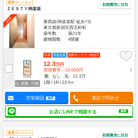
賃貸マンション
初期費用に注目
ＺＥＳＴＹ神楽坂
NEW
東西線/神楽坂駅 徒歩7分
東京都新宿区西五軒町
築年数
築21年
建物階数
4階建
新着
写真充実
無料オンライン相談可
12.3
万円
管理費等：10,000円
敷
なし
礼
12.3万
1階
1R
23.9㎡
画像 : 23枚
空室確認
電話で問合せ
無料
お店にLINEで相談する
無料
賃貸マンション
初期費用に注目