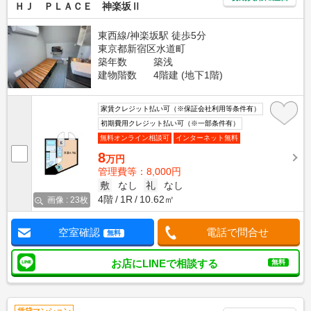
ＨＪ ＰＬＡＣＥ 神楽坂Ⅱ
東西線/神楽坂駅 徒歩5分
東京都新宿区水道町
築年数
築浅
建物階数
4階建 (地下1階)
家賃クレジット払い可（※保証会社利用等条件有）
初期費用クレジット払い可（※一部条件有）
無料オンライン相談可
インターネット無料
8
万円
管理費等：8,000円
敷
なし
礼
なし
4階
1R
10.62㎡
画像 : 23枚
空室確認
電話で問合せ
無料
お店にLINEで相談する
無料