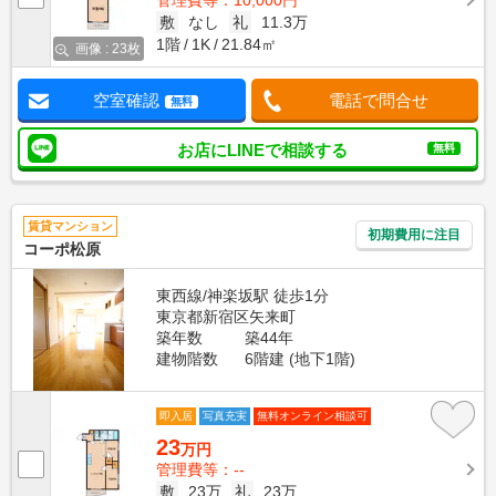
管理費等：10,000円
敷
なし
礼
11.3万
1階
1K
21.84㎡
画像 : 23枚
空室確認
電話で問合せ
無料
お店にLINEで相談する
無料
賃貸マンション
初期費用に注目
コーポ松原
東西線/神楽坂駅 徒歩1分
東京都新宿区矢来町
築年数
築44年
建物階数
6階建 (地下1階)
即入居
写真充実
無料オンライン相談可
23
万円
管理費等：--
敷
23万
礼
23万