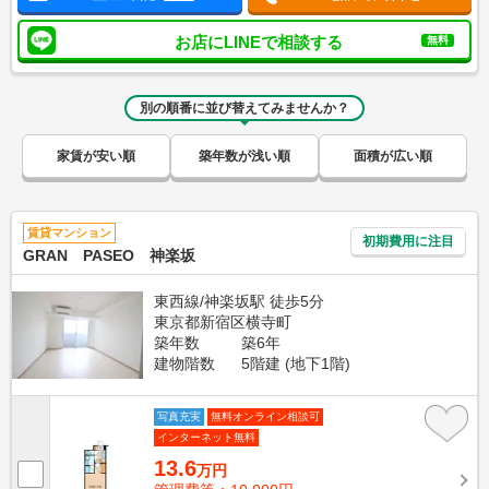
お店にLINEで相談する
無料
別の順番に並び替えてみませんか？
家賃が安い順
築年数が浅い順
面積が広い順
賃貸マンション
初期費用に注目
GRAN PASEO 神楽坂
東西線/神楽坂駅 徒歩5分
東京都新宿区横寺町
築年数
築6年
建物階数
5階建 (地下1階)
写真充実
無料オンライン相談可
インターネット無料
13.6
万円