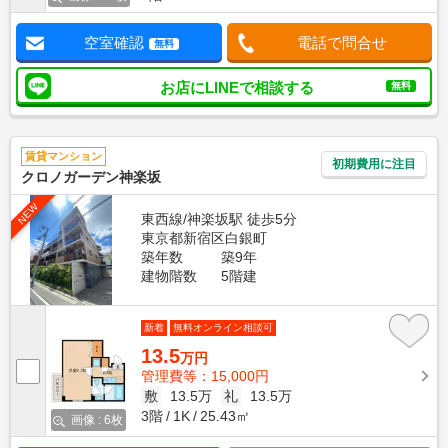
空室確認
電話で問合せ
無料
お店にLINEで相談する
無料
賃貸マンション
初期費用に注目
クロノガーデン神楽坂
NEW
東西線/神楽坂駅 徒歩5分
東京都新宿区白銀町
築年数
築9年
建物階数
5階建
新着
無料オンライン相談可
13.5
万円
管理費等：15,000円
敷
13.5万
礼
13.5万
3階
1K
25.43㎡
画像 : 6枚