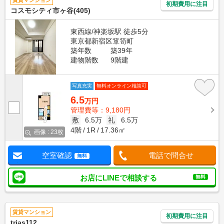
賃貸マンション
初期費用に注目
コスモシティ市ヶ谷(405)
東西線/神楽坂駅 徒歩5分
東京都新宿区箪笥町
築年数
築39年
建物階数
9階建
写真充実
無料オンライン相談可
6.5
万円
管理費等：9,180円
敷
6.5万
礼
6.5万
4階
1R
17.36㎡
画像 : 23枚
空室確認
電話で問合せ
無料
お店にLINEで相談する
無料
賃貸マンション
初期費用に注目
trias112