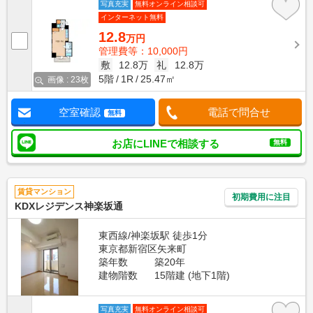
写真充実
無料オンライン相談可
インターネット無料
12.8
万円
管理費等：10,000円
敷
12.8万
礼
12.8万
5階
1R
25.47㎡
画像 : 23枚
空室確認
電話で問合せ
無料
お店にLINEで相談する
無料
賃貸マンション
初期費用に注目
KDXレジデンス神楽坂通
東西線/神楽坂駅 徒歩1分
東京都新宿区矢来町
築年数
築20年
建物階数
15階建 (地下1階)
写真充実
無料オンライン相談可