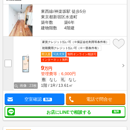
東西線/神楽坂駅 徒歩5分
東京都新宿区水道町
築年数
築6年
建物階数
4階建
家賃クレジット払い可（※保証会社利用等条件有）
初期費用クレジット払い可（※一部条件有）
即入居
写真充実
無料オンライン相談可
インターネット無料
9
万円
管理費等：6,000円
敷
なし
礼
なし
1階
1R
13.61㎡
画像 : 23枚
空室確認
電話で問合せ
無料
お店にLINEで相談する
無料