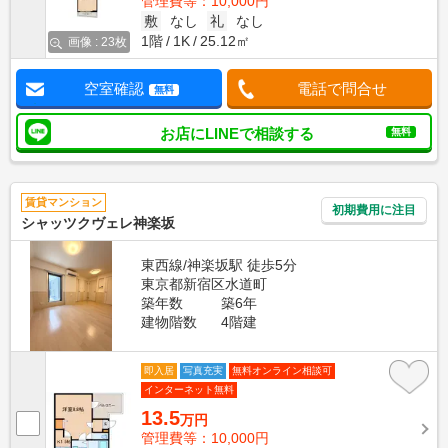
管理費等：10,000円
敷
なし
礼
なし
1階
1K
25.12㎡
画像 : 23枚
空室確認
電話で問合せ
無料
お店にLINEで相談する
無料
賃貸マンション
初期費用に注目
シャッツクヴェレ神楽坂
東西線/神楽坂駅 徒歩5分
東京都新宿区水道町
築年数
築6年
建物階数
4階建
即入居
写真充実
無料オンライン相談可
インターネット無料
13.5
万円
管理費等：10,000円