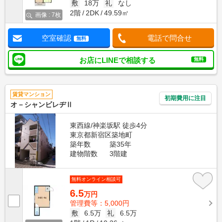
敷
18万
礼
なし
2階
2DK
49.59㎡
画像 : 7枚
空室確認
電話で問合せ
無料
お店にLINEで相談する
無料
賃貸マンション
初期費用に注目
オ－シャンビレヂⅡ
東西線/神楽坂駅 徒歩4分
東京都新宿区築地町
築年数
築35年
建物階数
3階建
無料オンライン相談可
6.5
万円
管理費等：5,000円
敷
6.5万
礼
6.5万