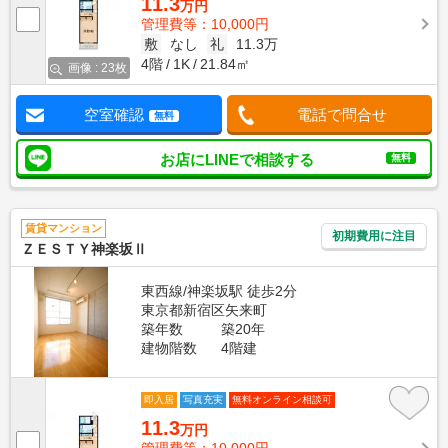
11.3
万円
管理費等：10,000円
敷
なし
礼
11.3万
4階
1K
21.84㎡
画像 : 23枚
空室確認
電話で問合せ
無料
お店にLINEで相談する
無料
賃貸マンション
初期費用に注目
ＺＥＳＴＹ神楽坂Ⅱ
東西線/神楽坂駅 徒歩2分
東京都新宿区矢来町
築年数
築20年
建物階数
4階建
即入居
写真充実
無料オンライン相談可
11.3
万円