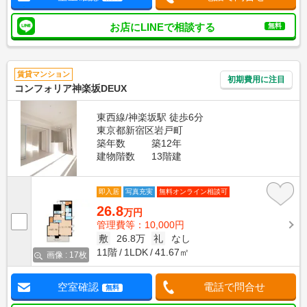
お店にLINEで相談する
無料
賃貸マンション
初期費用に注目
コンフォリア神楽坂DEUX
東西線/神楽坂駅 徒歩6分
東京都新宿区岩戸町
築年数
築12年
建物階数
13階建
即入居
写真充実
無料オンライン相談可
26.8
万円
管理費等：10,000円
敷
26.8万
礼
なし
11階
1LDK
41.67㎡
画像 : 17枚
空室確認
電話で問合せ
無料