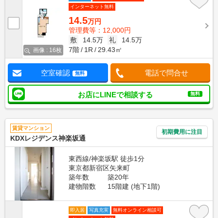
インターネット無料
14.5
万円
管理費等：12,000円
敷
14.5万
礼
14.5万
7階
1R
29.43㎡
画像 : 16枚
空室確認
電話で問合せ
無料
お店にLINEで相談する
無料
賃貸マンション
初期費用に注目
KDXレジデンス神楽坂通
東西線/神楽坂駅 徒歩1分
東京都新宿区矢来町
築年数
築20年
建物階数
15階建 (地下1階)
即入居
写真充実
無料オンライン相談可