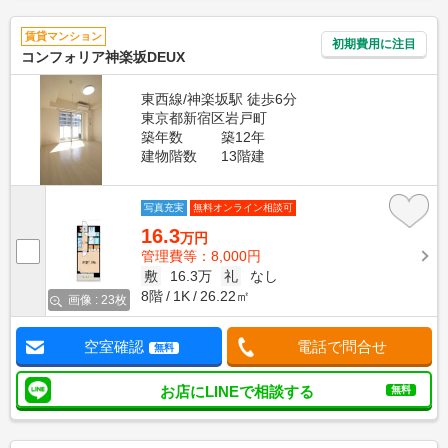
賃貸マンション
初期費用に注目
コンフォリア神楽坂DEUX
東西線/神楽坂駅 徒歩6分
東京都新宿区岩戸町
築年数
築12年
建物階数
13階建
写真充実
無料オンライン相談可
16.3
万円
管理費等：8,000円
敷
16.3万
礼
なし
8階
1K
26.22㎡
画像 : 23枚
空室確認
電話で問合せ
無料
お店にLINEで相談する
無料