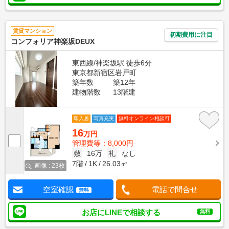
賃貸マンション
初期費用に注目
コンフォリア神楽坂DEUX
東西線/神楽坂駅 徒歩6分
東京都新宿区岩戸町
築年数
築12年
建物階数
13階建
即入居
写真充実
無料オンライン相談可
16
万円
管理費等：8,000円
敷
16万
礼
なし
7階
1K
26.03㎡
画像 : 23枚
空室確認
電話で問合せ
無料
お店にLINEで相談する
無料