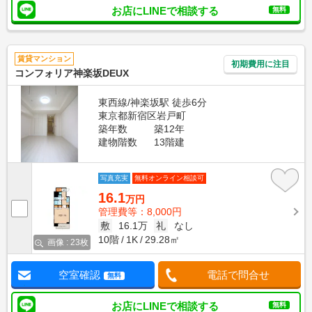
お店にLINEで相談する
無料
賃貸マンション
初期費用に注目
コンフォリア神楽坂DEUX
東西線/神楽坂駅 徒歩6分
東京都新宿区岩戸町
築年数
築12年
建物階数
13階建
写真充実
無料オンライン相談可
16.1
万円
管理費等：8,000円
敷
16.1万
礼
なし
10階
1K
29.28㎡
画像 : 23枚
空室確認
電話で問合せ
無料
お店にLINEで相談する
無料