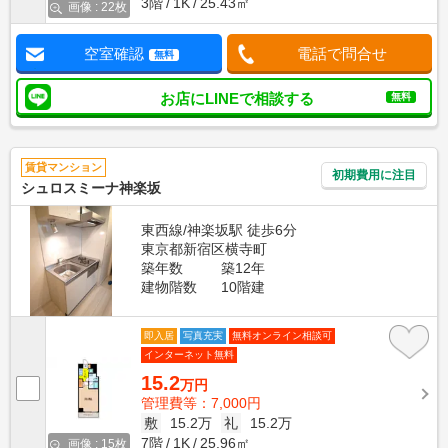
3階
1K
25.43㎡
画像 : 22枚
空室確認
電話で問合せ
無料
お店にLINEで相談する
無料
賃貸マンション
初期費用に注目
シュロスミーナ神楽坂
東西線/神楽坂駅 徒歩6分
東京都新宿区横寺町
築年数
築12年
建物階数
10階建
即入居
写真充実
無料オンライン相談可
インターネット無料
15.2
万円
管理費等：7,000円
敷
15.2万
礼
15.2万
7階
1K
25.96㎡
画像 : 15枚