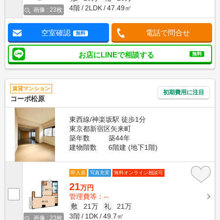
4階
2LDK
47.49㎡
画像 : 23枚
空室確認
電話で問合せ
無料
お店にLINEで相談する
無料
賃貸マンション
初期費用に注目
コーポ松原
東西線/神楽坂駅 徒歩1分
東京都新宿区矢来町
築年数
築44年
建物階数
6階建 (地下1階)
即入居
写真充実
無料オンライン相談可
21
万円
管理費等：--
敷
21万
礼
21万
3階
1DK
49.7㎡
画像 : 23枚