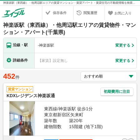
神楽坂駅（東西線）・他周辺駅エリアの賃貸マンション・賃貸アパート・賃貸住宅の不動産情報を検索！不動産賃貸の物件探しは、お部屋探しのエイブル
保存条件
閲覧履歴
お気に入り
神楽坂駅（東西線）・他周辺駅エリアの賃貸物件・マン
ション・アパート(千葉県)
沿線・駅
-
神楽坂駅
変更する
詳細条件
【家賃】設定無し
変更する
452
件
賃貸マンション
初期費用に注目
KDXレジデンス神楽坂通
東西線/神楽坂駅 徒歩1分
東京都新宿区矢来町
築年数
築20年
建物階数
15階建 (地下1階)