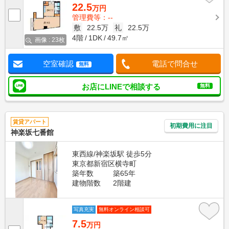
22.5
万円
管理費等：--
敷
22.5万
礼
22.5万
4階
1DK
49.7㎡
画像 : 23枚
空室確認
電話で問合せ
無料
お店にLINEで相談する
無料
賃貸アパート
初期費用に注目
神楽坂七番館
東西線/神楽坂駅 徒歩5分
東京都新宿区横寺町
築年数
築65年
建物階数
2階建
写真充実
無料オンライン相談可
7.5
万円