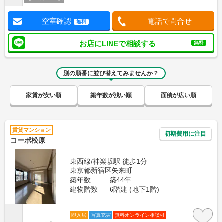
空室確認
電話で問合せ
無料
お店にLINEで相談する
無料
別の順番に並び替えてみませんか？
家賃が安い順
築年数が浅い順
面積が広い順
賃貸マンション
初期費用に注目
コーポ松原
東西線/神楽坂駅 徒歩1分
東京都新宿区矢来町
築年数
築44年
建物階数
6階建 (地下1階)
即入居
写真充実
無料オンライン相談可