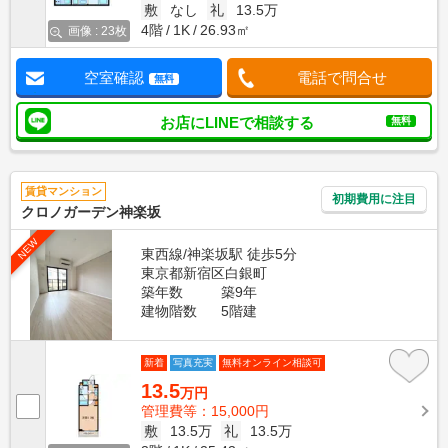
敷
なし
礼
13.5万
4階
1K
26.93㎡
画像 : 23枚
空室確認
電話で問合せ
無料
お店にLINEで相談する
無料
賃貸マンション
初期費用に注目
クロノガーデン神楽坂
NEW
東西線/神楽坂駅 徒歩5分
東京都新宿区白銀町
築年数
築9年
建物階数
5階建
新着
写真充実
無料オンライン相談可
13.5
万円
管理費等：15,000円
敷
13.5万
礼
13.5万