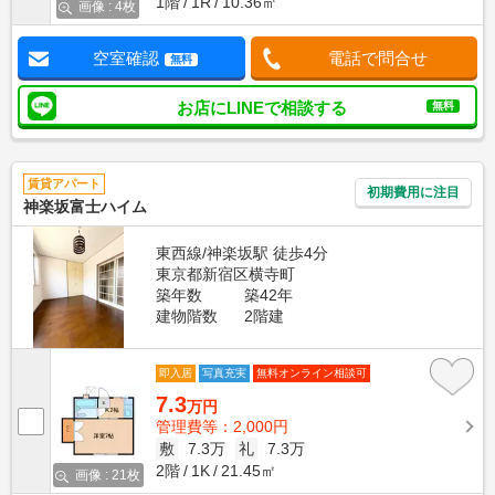
1階
1R
10.36㎡
画像 : 4枚
空室確認
電話で問合せ
無料
お店にLINEで相談する
無料
賃貸アパート
初期費用に注目
神楽坂富士ハイム
東西線/神楽坂駅 徒歩4分
東京都新宿区横寺町
築年数
築42年
建物階数
2階建
即入居
写真充実
無料オンライン相談可
7.3
万円
管理費等：2,000円
敷
7.3万
礼
7.3万
2階
1K
21.45㎡
画像 : 21枚