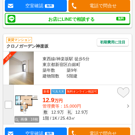
空室確認
電話で問合せ
無料
お店にLINEで相談する
無料
賃貸マンション
初期費用に注目
クロノガーデン神楽坂
NEW
東西線/神楽坂駅 徒歩5分
東京都新宿区白銀町
築年数
築9年
建物階数
5階建
新着
写真充実
無料オンライン相談可
12.9
万円
管理費等：15,000円
敷
12.9万
礼
12.9万
1階
1K
25.43㎡
画像 : 18枚
空室確認
電話で問合せ
無料