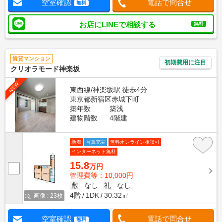
空室確認
電話で問合せ
無料
お店にLINEで相談する
無料
賃貸マンション
初期費用に注目
クリオラモード神楽坂
NEW
東西線/神楽坂駅 徒歩4分
東京都新宿区赤城下町
築年数
築浅
建物階数
4階建
新着
写真充実
無料オンライン相談可
インターネット無料
15.8
万円
管理費等：10,000円
敷
なし
礼
なし
4階
1DK
30.32㎡
画像 : 23枚
空室確認
電話で問合せ
無料