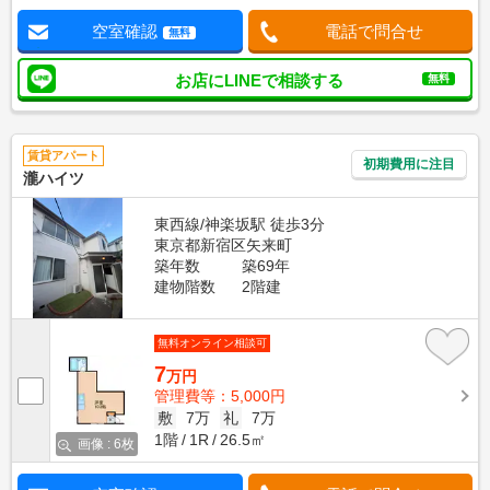
空室確認
電話で問合せ
無料
お店にLINEで相談する
無料
賃貸アパート
初期費用に注目
瀧ハイツ
東西線/神楽坂駅 徒歩3分
東京都新宿区矢来町
築年数
築69年
建物階数
2階建
無料オンライン相談可
7
万円
管理費等：5,000円
敷
7万
礼
7万
1階
1R
26.5㎡
画像 : 6枚