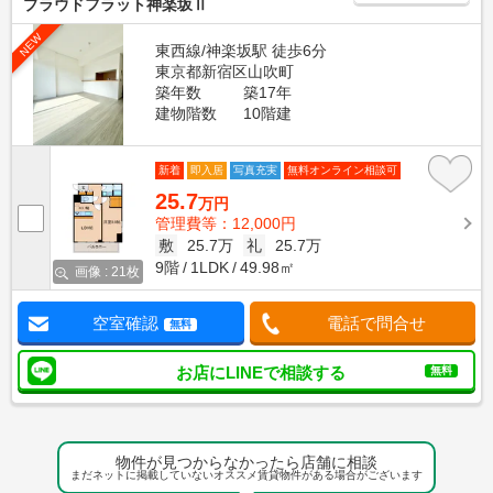
プラウドフラット神楽坂Ⅱ
NEW
東西線/神楽坂駅 徒歩6分
東京都新宿区山吹町
築年数
築17年
建物階数
10階建
新着
即入居
写真充実
無料オンライン相談可
25.7
万円
管理費等：12,000円
敷
25.7万
礼
25.7万
9階
1LDK
49.98㎡
画像 : 21枚
空室確認
電話で問合せ
無料
お店にLINEで相談する
無料
物件が見つからなかったら店舗に相談
まだネットに掲載していないオススメ賃貸物件がある場合がございます