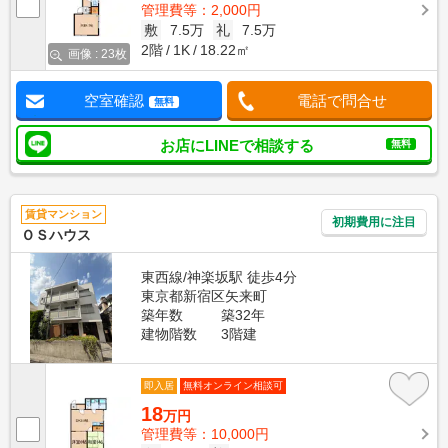
管理費等：2,000円
敷
7.5万
礼
7.5万
2階
1K
18.22㎡
画像 : 23枚
空室確認
電話で問合せ
無料
お店にLINEで相談する
無料
賃貸マンション
初期費用に注目
ＯＳハウス
東西線/神楽坂駅 徒歩4分
東京都新宿区矢来町
築年数
築32年
建物階数
3階建
即入居
無料オンライン相談可
18
万円
管理費等：10,000円