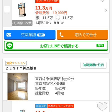
インターネット無料
11.3
万円
管理費等：10,000円
敷
11.3万
礼
11.3万
14階
1K
19.91㎡
画像 : 22枚
空室確認
電話で問合せ
無料
お店にLINEで相談する
無料
賃貸マンション
初期費用に注目
ＺＥＳＴＹ神楽坂Ⅱ
東西線/神楽坂駅 徒歩2分
東京都新宿区矢来町
築年数
築20年
建物階数
4階建
写真充実
無料オンライン相談可