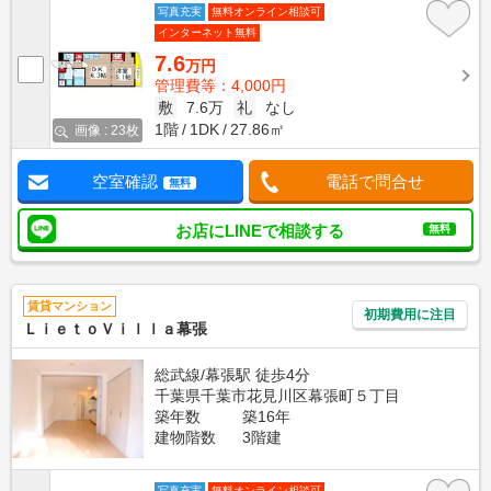
写真充実
無料オンライン相談可
インターネット無料
7.6
万円
管理費等：4,000円
敷
7.6万
礼
なし
1階
1DK
27.86㎡
画像 : 23枚
空室確認
電話で問合せ
無料
お店にLINEで相談する
無料
賃貸マンション
初期費用に注目
ＬｉｅｔｏＶｉｌｌａ幕張
総武線/幕張駅 徒歩4分
千葉県千葉市花見川区幕張町５丁目
築年数
築16年
建物階数
3階建
写真充実
無料オンライン相談可