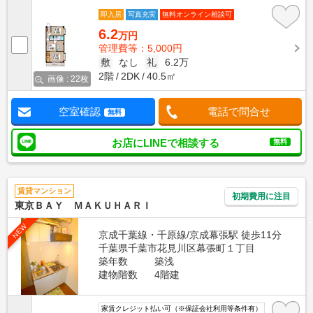
即入居
写真充実
無料オンライン相談可
6.2
万円
管理費等：5,000円
敷
なし
礼
6.2万
2階
2DK
40.5㎡
画像 : 22枚
空室確認
電話で問合せ
無料
お店にLINEで相談する
無料
賃貸マンション
初期費用に注目
東京ＢＡＹ ＭＡＫＵＨＡＲＩ
NEW
京成千葉線・千原線/京成幕張駅 徒歩11分
千葉県千葉市花見川区幕張町１丁目
築年数
築浅
建物階数
4階建
家賃クレジット払い可（※保証会社利用等条件有）