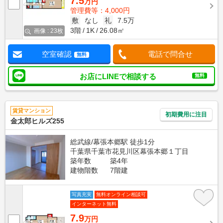
7.5
万円
管理費等：4,000円
敷
なし
礼
7.5万
3階
1K
26.08㎡
画像 : 23枚
空室確認
電話で問合せ
無料
お店にLINEで相談する
無料
賃貸マンション
初期費用に注目
金太郎ヒルズ255
総武線/幕張本郷駅 徒歩1分
千葉県千葉市花見川区幕張本郷１丁目
築年数
築4年
建物階数
7階建
写真充実
無料オンライン相談可
インターネット無料
7.9
万円