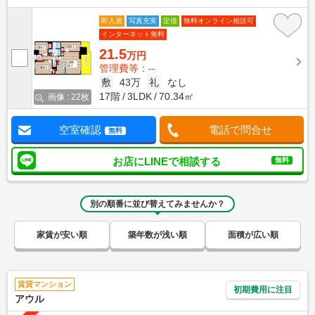
即入居
写真充実
定借
無料オンライン相談可
インターネット無料
21.5
万円
管理費等：--
敷
43万
礼
なし
17階
3LDK
70.34㎡
画像 : 22枚
空室確認
電話で問合せ
無料
お店にLINEで相談する
無料
別の順番に並び替えてみませんか？
家賃が安い順
築年数が浅い順
面積が広い順
賃貸マンション
初期費用に注目
アウル