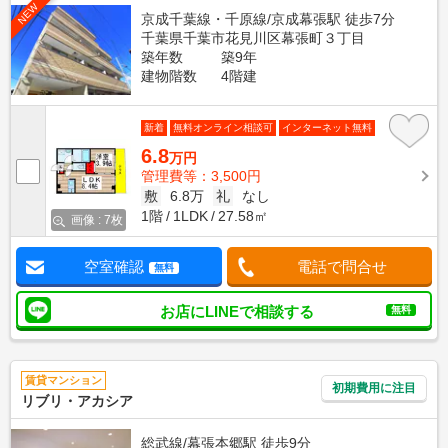
NEW
京成千葉線・千原線/京成幕張駅 徒歩7分
千葉県千葉市花見川区幕張町３丁目
築年数
築9年
建物階数
4階建
新着
無料オンライン相談可
インターネット無料
6.8
万円
管理費等：3,500円
敷
6.8万
礼
なし
1階
1LDK
27.58㎡
画像 : 7枚
空室確認
電話で問合せ
無料
お店にLINEで相談する
無料
賃貸マンション
初期費用に注目
リブリ・アカシア
総武線/幕張本郷駅 徒歩9分