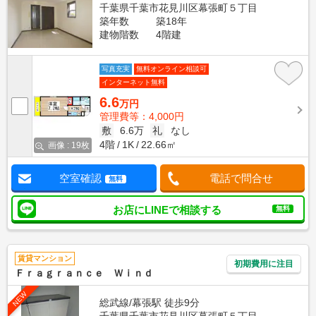
千葉県千葉市花見川区幕張町５丁目
築年数
築18年
建物階数
4階建
写真充実
無料オンライン相談可
インターネット無料
6.6
万円
管理費等：4,000円
敷
6.6万
礼
なし
4階
1K
22.66㎡
画像 : 19枚
空室確認
電話で問合せ
無料
お店にLINEで相談する
無料
賃貸マンション
初期費用に注目
Ｆｒａｇｒａｎｃｅ Ｗｉｎｄ
NEW
総武線/幕張駅 徒歩9分