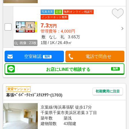
写真充実
定借
無料オンライン相談可
インターネット無料
7.3
万円
管理費等：4,000円
敷
なし
礼
3.65万
1階
1K
26.49㎡
画像 : 23枚
空室確認
電話で問合せ
無料
お店にLINEで相談する
無料
賃貸マンション
初期費用に注目
幕張ﾍﾞｲﾊﾟｰｸﾐｯﾄﾞｽｸｴｱﾀﾜｰ(1703)
京葉線/海浜幕張駅 徒歩17分
千葉県千葉市美浜区若葉３丁目
築年数
築浅
建物階数
43階建