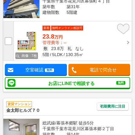
千葉県千葉市花見川区幕張町４丁目
築年数
築31年
建物階数
5階建
新着
無料オンライン相談可
23.8
万円
管理費等：--
敷
23.8万
礼
なし
5階
5LDK
130.35㎡
画像 : 7枚
空室確認
電話で問合せ
無料
お店にLINEで相談する
無料
賃貸マンション
初期費用に注目
金太郎ヒルズ７０
総武線/幕張本郷駅 徒歩5分
千葉県千葉市花見川区幕張本郷２丁目
築年数
築14年