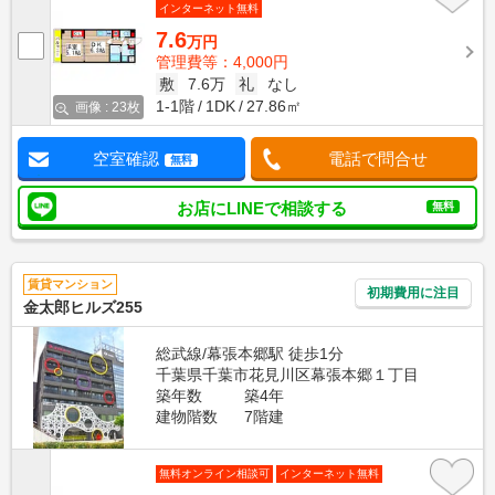
インターネット無料
7.6
万円
管理費等：4,000円
敷
7.6万
礼
なし
1-1階
1DK
27.86㎡
画像 : 23枚
空室確認
電話で問合せ
無料
お店にLINEで相談する
無料
賃貸マンション
初期費用に注目
金太郎ヒルズ255
総武線/幕張本郷駅 徒歩1分
千葉県千葉市花見川区幕張本郷１丁目
築年数
築4年
建物階数
7階建
無料オンライン相談可
インターネット無料