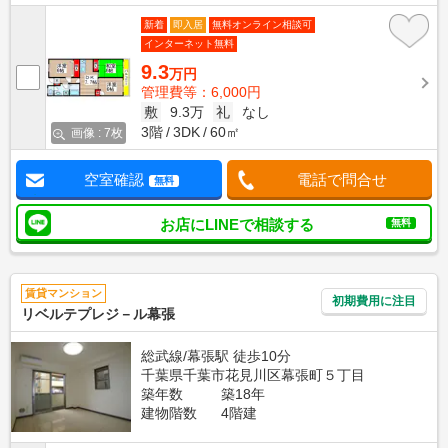
新着
即入居
無料オンライン相談可
インターネット無料
9.3
万円
管理費等：6,000円
敷
9.3万
礼
なし
3階
3DK
60㎡
画像 : 7枚
空室確認
電話で問合せ
無料
お店にLINEで相談する
無料
賃貸マンション
初期費用に注目
リベルテプレジ－ル幕張
総武線/幕張駅 徒歩10分
千葉県千葉市花見川区幕張町５丁目
築年数
築18年
建物階数
4階建