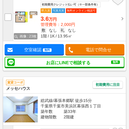
初期費用クレジット払い可（※一部条件有）
即入居
写真充実
無料オンライン相談可
3.6
万円
管理費等：2,000円
敷
なし
礼
なし
1階
1K
13.95㎡
画像 : 23枚
空室確認
電話で問合せ
無料
お店にLINEで相談する
無料
賃貸コーポ
初期費用に注目
メッセハウス
総武線/幕張本郷駅 徒歩15分
千葉県千葉市美浜区幕張西１丁目
築年数
築33年
建物階数
2階建