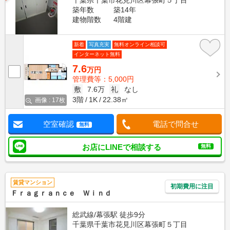
千葉県千葉市花見川区幕張町５丁目
築年数
築14年
建物階数
4階建
新着
写真充実
無料オンライン相談可
インターネット無料
7.6
万円
管理費等：5,000円
敷
7.6万
礼
なし
3階
1K
22.38㎡
画像 : 17枚
空室確認
電話で問合せ
無料
お店にLINEで相談する
無料
賃貸マンション
初期費用に注目
Ｆｒａｇｒａｎｃｅ Ｗｉｎｄ
総武線/幕張駅 徒歩9分
千葉県千葉市花見川区幕張町５丁目