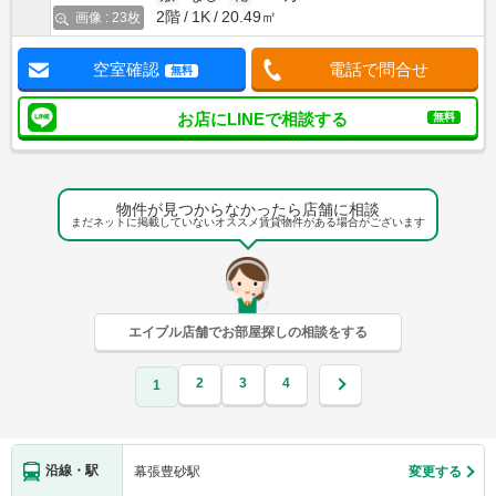
2階
1K
20.49㎡
画像 : 23枚
空室確認
電話で問合せ
無料
お店にLINEで相談する
無料
物件が見つからなかったら店舗に相談
まだネットに掲載していないオススメ賃貸物件がある場合がございます
エイブル店舗でお部屋探しの相談をする
2
3
4
1
沿線・駅
幕張豊砂駅
変更する