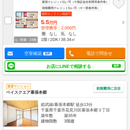
家賃クレジット払い可（※保証会社利用等条件有）
初期費用クレジット払い可（※一部条件有）
無料オンライン相談可
5.5
万円
管理費等：2,000円
敷
なし
礼
なし
1階
2DK
38.34㎡
画像 : 19枚
空室確認
電話で問合せ
無料
お店にLINEで相談する
無料
賃貸マンション
初期費用に注目
ベイスクエア幕張本郷
総武線/幕張本郷駅 徒歩13分
千葉県千葉市花見川区幕張本郷３丁目
築年数
築35年
建物階数
3階建