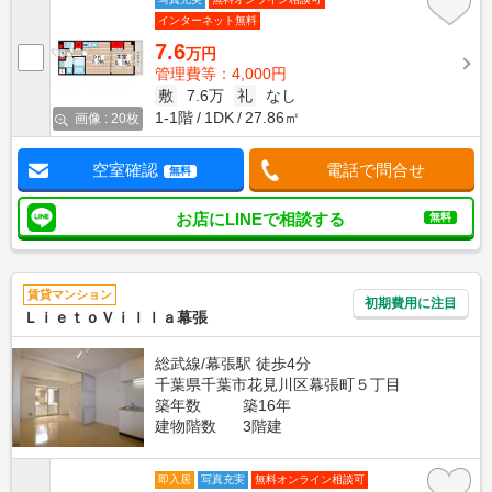
インターネット無料
7.6
万円
管理費等：4,000円
敷
7.6万
礼
なし
1-1階
1DK
27.86㎡
画像 : 20枚
空室確認
電話で問合せ
無料
お店にLINEで相談する
無料
賃貸マンション
初期費用に注目
ＬｉｅｔｏＶｉｌｌａ幕張
総武線/幕張駅 徒歩4分
千葉県千葉市花見川区幕張町５丁目
築年数
築16年
建物階数
3階建
即入居
写真充実
無料オンライン相談可