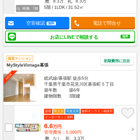
敷
8.3万
礼
8.3万
5階
1LDK
31.52㎡
画像 : 7枚
空室確認
電話で問合せ
無料
お店にLINEで相談する
無料
賃貸マンション
初期費用に注目
MyStyleVintage幕張
NEW
総武線/幕張駅 徒歩5分
千葉県千葉市花見川区幕張町５丁目
築年数
築6年
建物階数
3階建
新着
即入居
写真充実
無料オンライン相談可
インターネット無料
6.6
万円
管理費等：5,000円
敷
なし
礼
3.3万