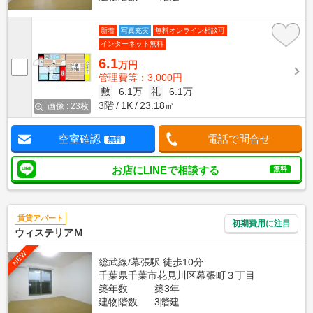
新着
写真充実
無料オンライン相談可
インターネット無料
6.1
万円
管理費等：3,000円
敷
6.1万
礼
6.1万
3階
1K
23.18㎡
画像 : 23枚
空室確認
電話で問合せ
無料
お店にLINEで相談する
無料
賃貸アパート
初期費用に注目
ウィステリアＭ
NEW
総武線/幕張駅 徒歩10分
千葉県千葉市花見川区幕張町３丁目
築年数
築3年
建物階数
3階建