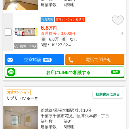
建物階数
4階建
写真充実
無料オンライン相談可
6.8
万円
管理費等：3,000円
敷
6.8万
礼
なし
3階
1K
27.62㎡
画像 : 23枚
空室確認
電話で問合せ
無料
お店にLINEで相談する
無料
賃貸マンション
初期費用に注目
リブリ・ひゅーき
総武線/幕張本郷駅 徒歩10分
千葉県千葉市花見川区幕張本郷１丁目
築年数
築8年
建物階数
3階建