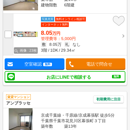
建物階数
6階建
写真充実
無料オンライン相談可
インターネット無料
8.05
万円
管理費等：5,000円
敷
8.05万
礼
なし
3階
1DK
29.34㎡
画像 : 23枚
空室確認
電話で問合せ
無料
お店にLINEで相談する
無料
賃貸マンション
初期費用に注目
アンブラッセ
京成千葉線・千原線/京成幕張駅 徒歩5分
千葉県千葉市花見川区幕張町３丁目
築年数
築13年