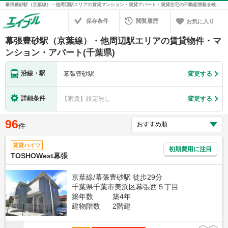
幕張豊砂駅（京葉線）・他周辺駅エリアの賃貸マンション・賃貸アパート・賃貸住宅の不動産情報を検索！不動産賃貸の物件探しは、お部屋探しのエイブル
保存条件
閲覧履歴
お気に入り
幕張豊砂駅（京葉線）・他周辺駅エリアの賃貸物件・マ
ンション・アパート(千葉県)
沿線・駅
-
幕張豊砂駅
変更する
詳細条件
【家賃】設定無し
変更する
96
件
賃貸ハイツ
初期費用に注目
TOSHOWest幕張
京葉線/幕張豊砂駅 徒歩29分
千葉県千葉市美浜区幕張西５丁目
築年数
築4年
建物階数
2階建