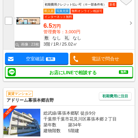
初期費用クレジット払い可（※一部条件有）
新着
即入居
写真充実
無料オンライン相談可
インターネット無料
6.5
万円
管理費等：3,000円
敷
なし
礼
なし
3階
1R
25.02㎡
画像 : 23枚
空室確認
電話で問合せ
無料
お店にLINEで相談する
無料
賃貸マンション
初期費用に注目
アドリーム幕張本郷吉野
NEW
総武線/幕張本郷駅 徒歩9分
千葉県千葉市花見川区幕張本郷２丁目
築年数
築34年
建物階数
5階建