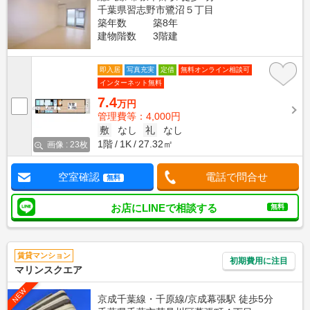
千葉県習志野市鷺沼５丁目
築年数
築8年
建物階数
3階建
即入居
写真充実
定借
無料オンライン相談可
インターネット無料
7.4
万円
管理費等：4,000円
敷
なし
礼
なし
1階
1K
27.32㎡
画像 : 23枚
空室確認
電話で問合せ
無料
お店にLINEで相談する
無料
賃貸マンション
初期費用に注目
マリンスクエア
NEW
京成千葉線・千原線/京成幕張駅 徒歩5分