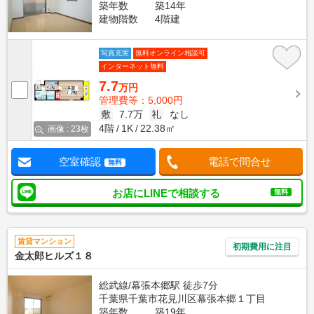
築年数
築14年
建物階数
4階建
写真充実
無料オンライン相談可
インターネット無料
7.7
万円
管理費等：5,000円
敷
7.7万
礼
なし
4階
1K
22.38㎡
画像 : 23枚
空室確認
電話で問合せ
無料
お店にLINEで相談する
無料
賃貸マンション
初期費用に注目
金太郎ヒルズ１８
総武線/幕張本郷駅 徒歩7分
千葉県千葉市花見川区幕張本郷１丁目
築年数
築19年