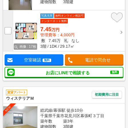
建物階数
3階建
写真充実
無料オンライン相談可
インターネット無料
7.45
万円
管理費等：4,000円
敷
7.45万
礼
なし
3階
1DK
29.17㎡
画像 : 17枚
空室確認
電話で問合せ
無料
お店にLINEで相談する
無料
賃貸アパート
初期費用に注目
ウィステリアＭ
NEW
総武線/幕張駅 徒歩10分
千葉県千葉市花見川区幕張町３丁目
築年数
築3年
建物階数
3階建