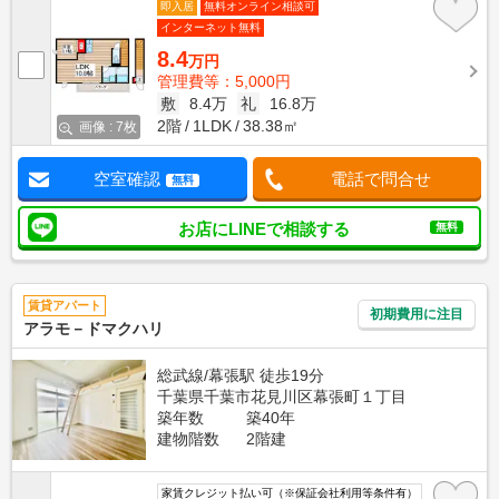
即入居
無料オンライン相談可
インターネット無料
8.4
万円
管理費等：5,000円
敷
8.4万
礼
16.8万
2階
1LDK
38.38㎡
画像 : 7枚
空室確認
電話で問合せ
無料
お店にLINEで相談する
無料
賃貸アパート
初期費用に注目
アラモ－ドマクハリ
総武線/幕張駅 徒歩19分
千葉県千葉市花見川区幕張町１丁目
築年数
築40年
建物階数
2階建
家賃クレジット払い可（※保証会社利用等条件有）