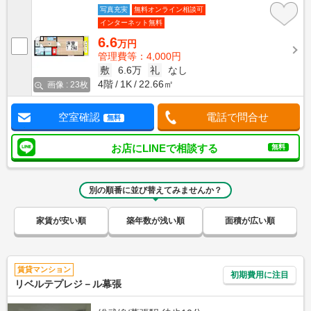
写真充実
無料オンライン相談可
インターネット無料
6.6
万円
管理費等：4,000円
敷
6.6万
礼
なし
4階
1K
22.66㎡
画像 : 23枚
空室確認
電話で問合せ
無料
お店にLINEで相談する
無料
別の順番に並び替えてみませんか？
家賃が安い順
築年数が浅い順
面積が広い順
賃貸マンション
初期費用に注目
リベルテプレジ－ル幕張