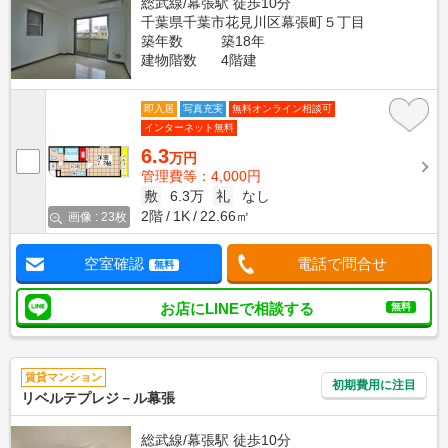
総武線/幕張駅 徒歩10分
千葉県千葉市花見川区幕張町５丁目
築年数
築18年
建物階数
4階建
即入居
写真充実
無料オンライン相談可
インターネット無料
6.3
万円
管理費等：4,000円
敷
6.3万
礼
なし
2階
1K
22.66㎡
画像 : 23枚
空室確認
電話で問合せ
無料
お店にLINEで相談する
無料
賃貸マンション
初期費用に注目
リベルテプレジ－ル幕張
総武線/幕張駅 徒歩10分