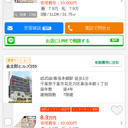
管理費等：10,000円
敷
7.9万
礼
7.9万
3階
1LDK
31.75㎡
画像 : 23枚
空室確認
電話で問合せ
無料
お店にLINEで相談する
無料
賃貸マンション
初期費用に注目
金太郎ヒルズ255
総武線/幕張本郷駅 徒歩1分
千葉県千葉市花見川区幕張本郷１丁目
築年数
築4年
建物階数
7階建
無料オンライン相談可
インターネット無料
8.3
万円
管理費等：10,000円