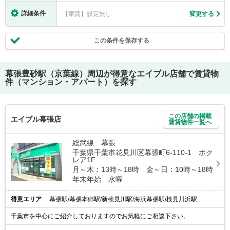
詳細条件
【家賃】設定無し
変更する
この条件を保存する
幕張豊砂駅（京葉線）
周辺が得意なエイブル店舗で賃貸物
件（マンション・アパート）を探す
この店舗の掲載
エイブル幕張店
賃貸物件一覧へ
総武線 幕張
千葉県千葉市花見川区幕張町6-110-1 ホク
レア1F
月～木：13時～18時 金～日：10時～18時
年末年始 水曜
得意エリア
幕張駅/幕張本郷駅/新検見川駅/海浜幕張駅/検見川浜駅
千葉市を中心にご紹介しておりますのでお気軽にご相談下さい。