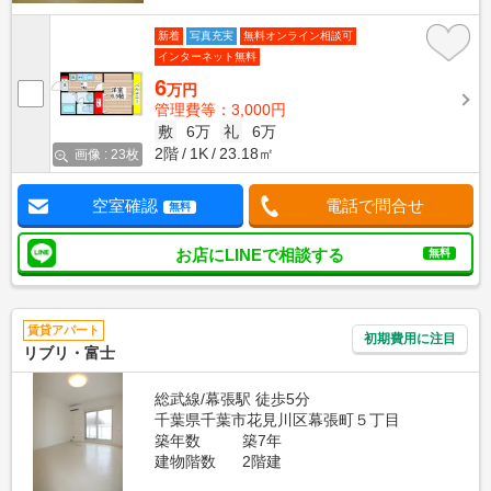
新着
写真充実
無料オンライン相談可
インターネット無料
6
万円
管理費等：3,000円
敷
6万
礼
6万
2階
1K
23.18㎡
画像 : 23枚
空室確認
電話で問合せ
無料
お店にLINEで相談する
無料
賃貸アパート
初期費用に注目
リブリ・富士
総武線/幕張駅 徒歩5分
千葉県千葉市花見川区幕張町５丁目
築年数
築7年
建物階数
2階建