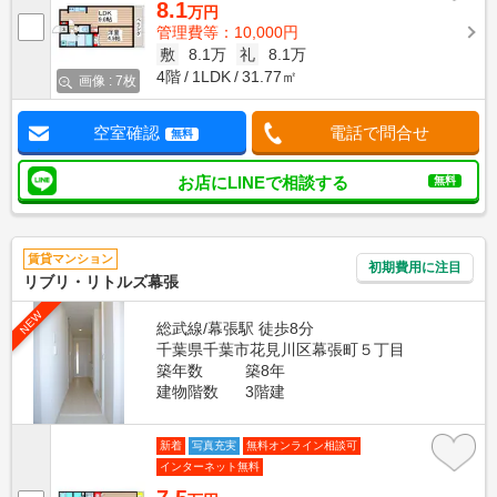
8.1
万円
管理費等：10,000円
敷
8.1万
礼
8.1万
4階
1LDK
31.77㎡
画像 : 7枚
空室確認
電話で問合せ
無料
お店にLINEで相談する
無料
賃貸マンション
初期費用に注目
リブリ・リトルズ幕張
NEW
総武線/幕張駅 徒歩8分
千葉県千葉市花見川区幕張町５丁目
築年数
築8年
建物階数
3階建
新着
写真充実
無料オンライン相談可
インターネット無料