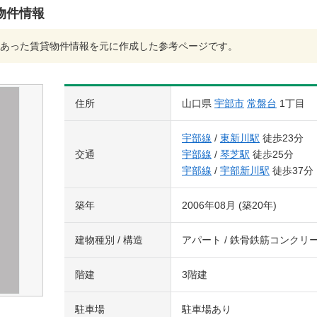
物件情報
あった賃貸物件情報を元に作成した参考ページです。
住所
山口県
宇部市
常盤台
1丁目
宇部線
/
東新川駅
徒歩23分
交通
宇部線
/
琴芝駅
徒歩25分
宇部線
/
宇部新川駅
徒歩37分
築年
2006年08月 (築20年)
建物種別 / 構造
アパート / 鉄骨鉄筋コンクリ
階建
3階建
駐車場
駐車場あり