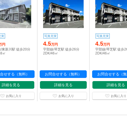
充実
写真充実
写真充実
4.5
4.5
万円
万円
万円
/東新川駅 徒歩20分
宇部線/琴芝駅 徒歩26分
宇部線/琴芝駅 徒歩2
48㎡
2DK/46㎡
2DK/46㎡
合せする（無料）
お問合せする（無料）
お問合せする（無
詳細を見る
詳細を見る
詳細を見る
お気に入り
お気に入り
お気に入り