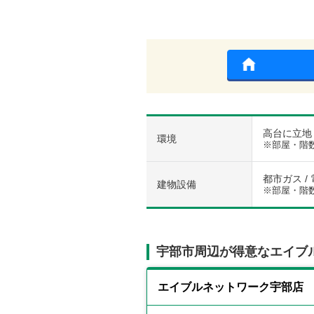
高台に立地
環境
※部屋・階
都市ガス / 
建物設備
※部屋・階
宇部市周辺が得意なエイブ
エイブルネットワーク宇部店