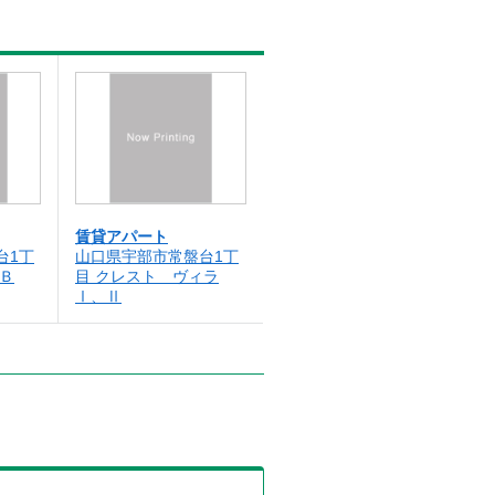
賃貸アパート
台1丁
山口県宇部市常盤台1丁
Ｂ
目 クレスト ヴィラ
Ⅰ、Ⅱ