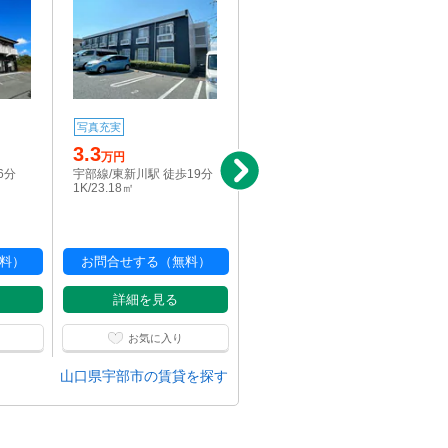
写真充実
写真充実
3.3
2.5
万円
万円
6分
宇部線/東新川駅 徒歩19分
宇部線/琴芝駅 徒歩23分
1K/23.18㎡
1K/24㎡
料）
お問合せする（無料）
お問合せする（無料）
詳細を見る
詳細を見る
お気に入り
お気に入り
山口県宇部市の賃貸を探す