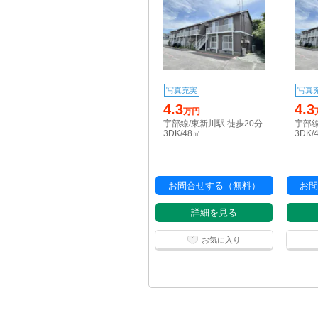
写真充実
写真
4.3
4.3
万円
宇部線/東新川駅 徒歩20分
宇部線
3DK/48㎡
3DK/
お問合せする（無料）
お問
詳細を見る
お気に入り