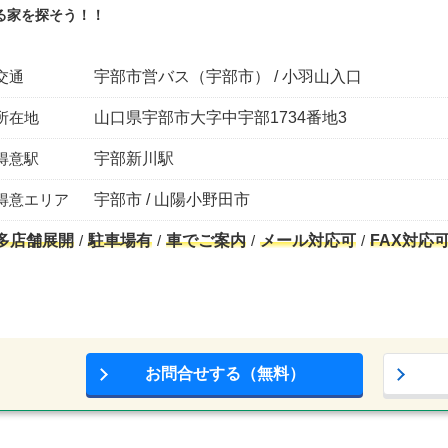
る家を探そう！！
交通
宇部市営バス（宇部市） / 小羽山入口
所在地
山口県宇部市大字中宇部1734番地3
得意駅
宇部新川駅
得意エリア
宇部市 / 山陽小野田市
多店舗展開
駐車場有
車でご案内
メール対応可
FAX対応
お問合せする（無料）