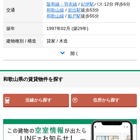
阪和線・羽衣線
/
紀伊駅
バス:12分:停歩6分
交通
和歌山線
/
岩出駅
徒歩53分
和歌山線
/
船戸駅
徒歩55分
築年
1997年02月 (築29年)
建物種別 / 構造
貸家 / 木造
開く
和歌山県の賃貸物件を探す
沿線から探す
住所から探す