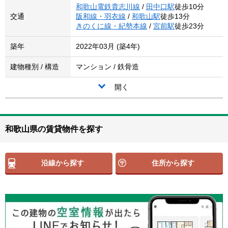
和歌山電鉄貴志川線
/
田中口駅
徒歩10分
交通
阪和線・羽衣線
/
和歌山駅
徒歩13分
きのくに線・紀勢本線
/
宮前駅
徒歩23分
築年
2022年03月 (築4年)
建物種別 / 構造
マンション / 鉄骨造
開く
和歌山県の賃貸物件を探す
沿線から探す
住所から探す