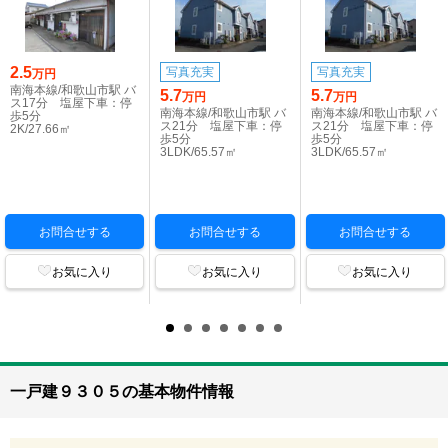
2.5
写真充実
写真充実
万円
南海本線/和歌山市駅 バ
5.7
5.7
万円
万円
ス17分 塩屋下車：停
南海本線/和歌山市駅 バ
南海本線/和歌山市駅 バ
歩5分
ス21分 塩屋下車：停
ス21分 塩屋下車：停
2K/27.66㎡
歩5分
歩5分
3LDK/65.57㎡
3LDK/65.57㎡
お問合せする
お問合せする
お問合せする
お気に入り
お気に入り
お気に入り
一戸建９３０５の基本物件情報