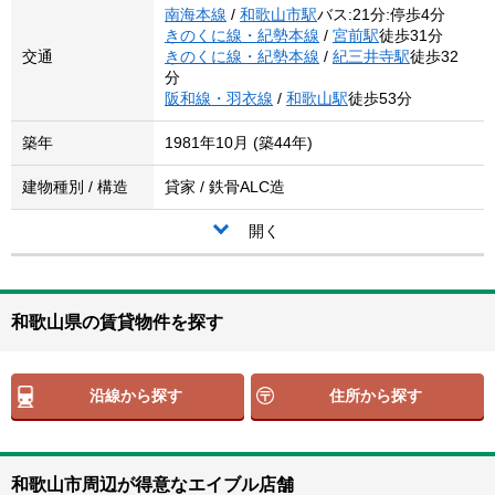
南海本線
/
和歌山市駅
バス:21分:停歩4分
きのくに線・紀勢本線
/
宮前駅
徒歩31分
交通
きのくに線・紀勢本線
/
紀三井寺駅
徒歩32
分
阪和線・羽衣線
/
和歌山駅
徒歩53分
築年
1981年10月 (築44年)
建物種別 / 構造
貸家 / 鉄骨ALC造
開く
和歌山県の賃貸物件を探す
沿線から探す
住所から探す
和歌山市周辺が得意なエイブル店舗