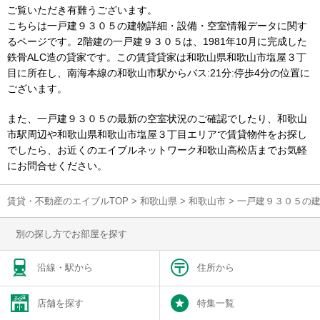
ご覧いただき有難うございます。
こちらは一戸建９３０５の建物詳細・設備・空室情報データに関す
るページです。2階建の一戸建９３０５は、1981年10月に完成した
鉄骨ALC造の貸家です。この賃貸貸家は和歌山県和歌山市塩屋３丁
目に所在し、南海本線の和歌山市駅からバス:21分:停歩4分の位置に
ございます。
また、一戸建９３０５の最新の空室状況のご確認でしたり、和歌山
市駅周辺や和歌山県和歌山市塩屋３丁目エリアで賃貸物件をお探し
でしたら、お近くのエイブルネットワーク和歌山高松店までお気軽
にお問合せください。
賃貸・不動産のエイブルTOP
>
和歌山県
>
和歌山市
>
一戸建９３０５の
別の探し方でお部屋を探す
沿線・駅から
住所から
店舗を探す
特集一覧