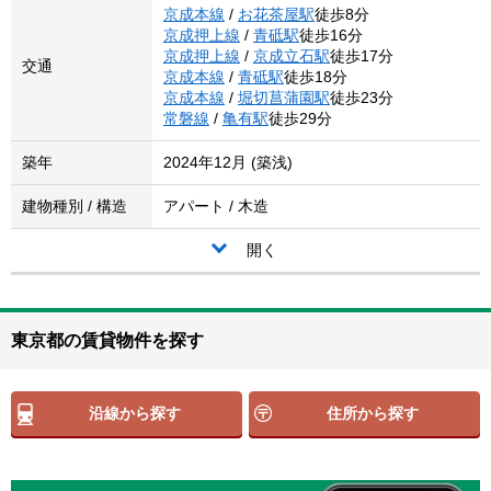
京成本線
/
お花茶屋駅
徒歩8分
京成押上線
/
青砥駅
徒歩16分
京成押上線
/
京成立石駅
徒歩17分
交通
京成本線
/
青砥駅
徒歩18分
京成本線
/
堀切菖蒲園駅
徒歩23分
常磐線
/
亀有駅
徒歩29分
築年
2024年12月 (築浅)
建物種別 / 構造
アパート / 木造
開く
東京都の賃貸物件を探す
沿線から探す
住所から探す