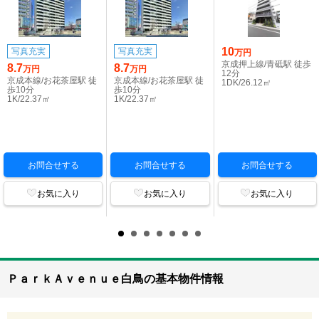
10
写真充実
写真充実
万円
京成押上線/青砥駅 徒歩
8.7
8.7
万円
万円
12分
京成本線/お花茶屋駅 徒
京成本線/お花茶屋駅 徒
1DK/26.12㎡
歩10分
歩10分
1K/22.37㎡
1K/22.37㎡
お問合せする
お問合せする
お問合せする
お気に入り
お気に入り
お気に入り
ＰａｒｋＡｖｅｎｕｅ白鳥の基本物件情報