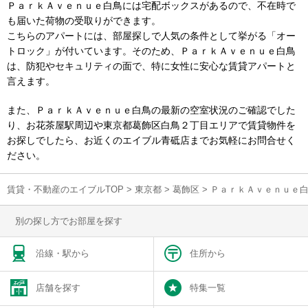
ＰａｒｋＡｖｅｎｕｅ白鳥には宅配ボックスがあるので、不在時で
も届いた荷物の受取りができます。
こちらのアパートには、部屋探しで人気の条件として挙がる「オー
トロック」が付いています。そのため、ＰａｒｋＡｖｅｎｕｅ白鳥
は、防犯やセキュリティの面で、特に女性に安心な賃貸アパートと
言えます。
また、ＰａｒｋＡｖｅｎｕｅ白鳥の最新の空室状況のご確認でした
り、お花茶屋駅周辺や東京都葛飾区白鳥２丁目エリアで賃貸物件を
お探しでしたら、お近くのエイブル青砥店までお気軽にお問合せく
ださい。
賃貸・不動産のエイブルTOP
>
東京都
>
葛飾区
>
ＰａｒｋＡｖｅｎｕｅ
別の探し方でお部屋を探す
沿線・駅から
住所から
店舗を探す
特集一覧