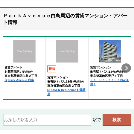
ＰａｒｋＡｖｅｎｕｅ白鳥周辺の賃貸マンション・アパー
ト情報
賃貸アパート
賃貸マンション
新着
お花茶屋駅 / 徒歩8分
亀有駅 / バス:13分:停歩9分
東京都葛飾区白鳥２丁目
東京都葛飾区青戸４丁目
賃貸マンション
仮)Park Avenue 白鳥
Ｌａ Ｄｏｕｃｅｕｒお花茶
亀有駅 / バス:18分:停歩8分
屋Ⅰ
東京都葛飾区白鳥２丁目
SHOKEN Residenceお花茶
屋
駅で