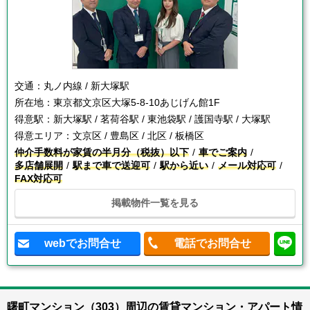
交通：
丸ノ内線 / 新大塚駅
所在地：
東京都文京区大塚5-8-10あじげん館1F
得意駅：
新大塚駅 / 茗荷谷駅 / 東池袋駅 / 護国寺駅 / 大塚駅
得意エリア：
文京区 / 豊島区 / 北区 / 板橋区
仲介手数料が家賃の半月分（税抜）以下
車でご案内
多店舗展開
駅まで車で送迎可
駅から近い
メール対応可
FAX対応可
掲載物件一覧を見る
webでお問合せ
電話でお問合せ
曙町マンション（303）周辺の賃貸マンション・アパート情