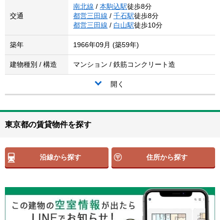
南北線
/
本駒込駅
徒歩8分
交通
都営三田線
/
千石駅
徒歩8分
都営三田線
/
白山駅
徒歩10分
築年
1966年09月 (築59年)
建物種別 / 構造
マンション / 鉄筋コンクリート造
開く
東京都の賃貸物件を探す
沿線から探す
住所から探す