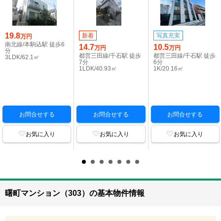
19.8
新着
写真充実
万円
南北線/本駒込駅 徒歩6
14.7
10.5
万円
万円
分
都営三田線/千石駅 徒歩
都営三田線/千石駅 徒歩
3LDK/62.1㎡
7分
6分
1LDK/40.93㎡
1K/20.16㎡
お問合せする
お問合せする
お問合せする
お気に入り
お気に入り
お気に入り
曙町マンション（303）の基本物件情報