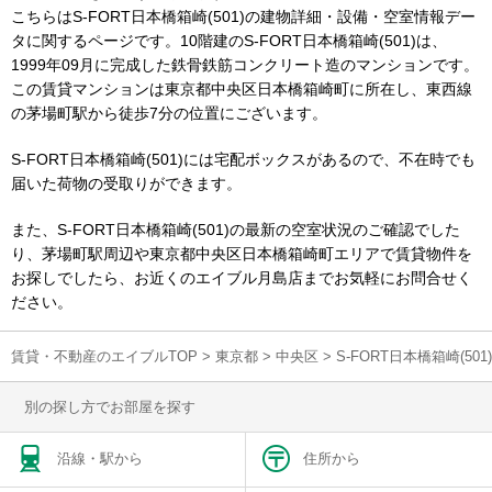
こちらはS-FORT日本橋箱崎(501)の建物詳細・設備・空室情報デー
タに関するページです。10階建のS-FORT日本橋箱崎(501)は、
1999年09月に完成した鉄骨鉄筋コンクリート造のマンションです。
この賃貸マンションは東京都中央区日本橋箱崎町に所在し、東西線
の茅場町駅から徒歩7分の位置にございます。
S-FORT日本橋箱崎(501)には宅配ボックスがあるので、不在時でも
届いた荷物の受取りができます。
また、S-FORT日本橋箱崎(501)の最新の空室状況のご確認でした
り、茅場町駅周辺や東京都中央区日本橋箱崎町エリアで賃貸物件を
お探しでしたら、お近くのエイブル月島店までお気軽にお問合せく
ださい。
賃貸・不動産のエイブルTOP
>
東京都
>
中央区
>
S-FORT日本橋箱崎(5
別の探し方でお部屋を探す
沿線・駅から
住所から