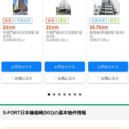
新着
写真充実
新着
駅近
写真充実
駅近
23
21
15.75
万円
万円
万円
半蔵門線/水天宮前駅 徒
半蔵門線/水天宮前駅 徒
東西線/茅場町駅 徒歩6
歩5分
歩4分
分
1LDK/43.61㎡
1LDK/41.32㎡
1DK/27.05㎡
お問合せする
お問合せする
お問合せする
お気に入り
お気に入り
お気に入り
S-FORT日本橋箱崎(501)の基本物件情報