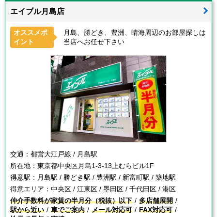
エイブル月島店
オススメポ
月島、勝どき、豊洲、晴海周辺のお部屋探しは
イント
当店へお任せ下さい
交通：
都営大江戸線 / 月島駅
所在地：
東京都中央区月島1-3-13上むらビル1F
得意駅：
月島駅 / 勝どき駅 / 豊洲駅 / 新富町駅 / 築地駅
得意エリア：
中央区 / 江東区 / 墨田区 / 千代田区 / 港区
仲介手数料が家賃の半月分（税抜）以下
多店舗展開
駅から近い
車でご案内
メール対応可
FAX対応可