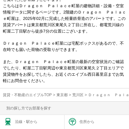
こちらはＤｒａｇｏｎ Ｐａｌａｃｅ町屋の建物詳細・設備・空室
情報データに関するページです。2階建のＤｒａｇｏｎ Ｐａｌａｃ
ｅ町屋は、2025年02月に完成した軽量鉄骨造のアパートです。この
賃貸アパートは東京都荒川区東尾久２丁目に所在し、都電荒川線の
町屋二丁目駅から徒歩7分の位置にございます。
Ｄｒａｇｏｎ Ｐａｌａｃｅ町屋には宅配ボックスがあるので、不
在時でも届いた荷物の受取りができます。
また、Ｄｒａｇｏｎ Ｐａｌａｃｅ町屋の最新の空室状況のご確認
でしたり、町屋二丁目駅周辺や東京都荒川区東尾久２丁目エリアで
賃貸物件をお探しでしたら、お近くのエイブル西日暮里店までお気
軽にお問合せください。
賃貸・不動産のエイブルTOP
>
東京都
>
荒川区
>
Ｄｒａｇｏｎ Ｐａｌ
別の探し方でお部屋を探す
沿線・駅から
住所から