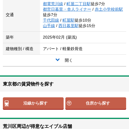
都電荒川線
/
町屋二丁目駅
徒歩7分
都営日暮里・舎人ライナー
/
赤土小学校前駅
交通
徒歩7分
千代田線
/
町屋駅
徒歩10分
山手線
/
西日暮里駅
徒歩15分
築年
2025年02月 (築浅)
建物種別 / 構造
アパート / 軽量鉄骨造
開く
東京都の賃貸物件を探す
沿線から探す
住所から探す
荒川区周辺が得意なエイブル店舗