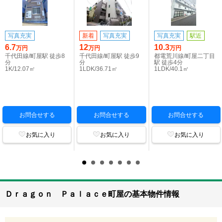
写真充実
新着
写真充実
写真充実
駅近
6.7
12
10.3
万円
万円
万円
千代田線/町屋駅 徒歩8
千代田線/町屋駅 徒歩9
都電荒川線/町屋二丁目
分
分
駅 徒歩4分
1K/12.07㎡
1LDK/36.71㎡
1LDK/40.1㎡
お問合せする
お問合せする
お問合せする
お気に入り
お気に入り
お気に入り
Ｄｒａｇｏｎ Ｐａｌａｃｅ町屋の基本物件情報