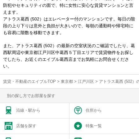
防犯やセキュリティの面で、特に女性に安心な賃貸マンションと言
えます。
アトラス葛西 (502）はエレベーター付のマンションです。毎日の階
段の上り下りは意外と負担が大きいので、毎朝の通勤時や帰宅時に
も容易に階数を移動できます。
また、アトラス葛西 (502）の最新の空室状況のご確認でしたり、葛
西駅周辺や東京都江戸川区中葛西５丁目エリアで賃貸物件をお探し
でしたら、お近くのエイブル葛西店までお気軽にお問合せくださ
い。
賃貸・不動産のエイブルTOP
>
東京都
>
江戸川区
>
アトラス葛西 (502
別の探し方でお部屋を探す
沿線・駅から
住所から
店舗を探す
特集一覧