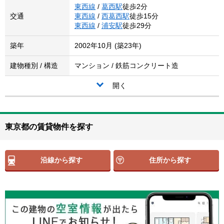
東西線
/
葛西駅
徒歩2分
交通
東西線
/
西葛西駅
徒歩15分
東西線
/
浦安駅
徒歩29分
築年
2002年10月 (築23年)
建物種別 / 構造
マンション / 鉄筋コンクリート造
開く
東京都の賃貸物件を探す
沿線から探す
住所から探す