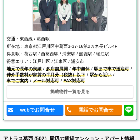
交通：
東西線 / 葛西駅
所在地：
東京都江戸川区中葛西3-37-16第2カネ長ビル4F
得意駅：
葛西駅 / 西葛西駅 / 浦安駅 / 船堀駅 / 瑞江駅
得意エリア：
江戸川区 / 江東区 / 浦安市
地元で長年の実績
多店舗展開
年中無休
駅まで車で送迎可
仲介手数料が家賃の半月分（税抜）以下
駅から近い
車でご案内
メール対応可
FAX対応可
掲載物件一覧を見る
webでお問合せ
電話でお問合せ
アトラス葛西 (502）周辺の賃貸マンション・アパート情報