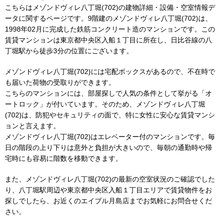
こちらはメゾンドヴィレ八丁堀(702)の建物詳細・設備・空室情報デ
ータに関するページです。9階建のメゾンドヴィレ八丁堀(702)は、
1998年02月に完成した鉄筋コンクリート造のマンションです。この
賃貸マンションは東京都中央区入船１丁目に所在し、日比谷線の八
丁堀駅から徒歩3分の位置にございます。
メゾンドヴィレ八丁堀(702)には宅配ボックスがあるので、不在時で
も届いた荷物の受取りができます。
こちらのマンションには、部屋探しで人気の条件として挙がる「オ
ートロック」が付いています。そのため、メゾンドヴィレ八丁堀
(702)は、防犯やセキュリティの面で、特に女性に安心な賃貸マンシ
ョンと言えます。
メゾンドヴィレ八丁堀(702)はエレベーター付のマンションです。毎
日の階段の上り下りは意外と負担が大きいので、毎朝の通勤時や帰
宅時にも容易に階数を移動できます。
また、メゾンドヴィレ八丁堀(702)の最新の空室状況のご確認でした
り、八丁堀駅周辺や東京都中央区入船１丁目エリアで賃貸物件をお
探しでしたら、お近くのエイブル月島店までお気軽にお問合せくだ
さい。