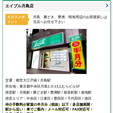
エイブル月島店
オススメポ
月島、勝どき、豊洲、晴海周辺のお部屋探しは
イント
当店へお任せ下さい
交通：
都営大江戸線 / 月島駅
所在地：
東京都中央区月島1-3-13上むらビル1F
得意駅：
月島駅 / 勝どき駅 / 豊洲駅 / 新富町駅 / 築地駅
得意エリア：
中央区 / 江東区 / 墨田区 / 千代田区 / 港区
仲介手数料が家賃の半月分（税抜）以下
多店舗展開
駅から近い
車でご案内
メール対応可
FAX対応可