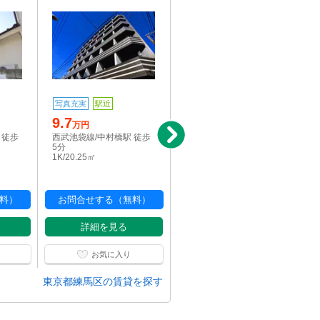
写真充実
駅近
駅近
9.7
9.9
万円
万円
 徒歩
西武池袋線/中村橋駅 徒歩
西武池袋線/中村橋駅 徒歩
5分
5分
1K/20.25㎡
1K/20.25㎡
料）
お問合せする（無料）
お問合せする（無料）
詳細を見る
詳細を見る
お気に入り
お気に入り
東京都練馬区の賃貸を探す