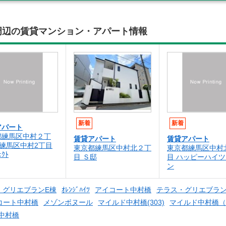
周辺の賃貸マンション・アパート情報
新着
新着
アパート
都練馬区中村２丁
賃貸アパート
賃貸アパート
)練馬区中村2丁目
東京都練馬区中村北２丁
東京都練馬区中村
ｪｸﾄ
目 Ｓ邸
目 ハッピーハイ
ン
・グリエブランE棟
ｵﾚﾝｼﾞﾊｲﾂ
アイコート中村橋
テラス・グリエブラン
コート中村橋
メゾンボヌール
マイルド中村橋(303)
マイルド中村橋（
中村橋