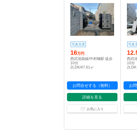
写真充実
写真
16
12.
万円
西武池袋線/中村橋駅 徒歩
西武池
10分
10分
2LDK/47.61㎡
2LDK
お問合せする（無料）
お問
詳細を見る
お気に入り