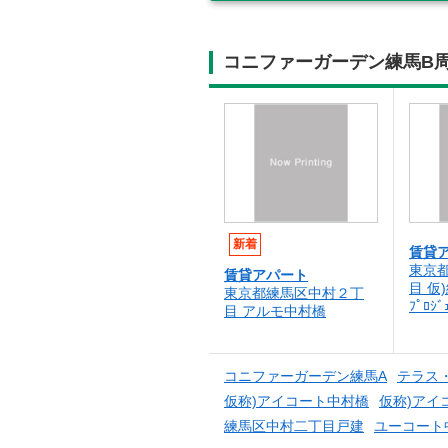
コニファーガーデン練馬B
新着
賃貸
東京
賃貸アパート
目 仮
東京都練馬区中村２丁
ﾌﾟﾛｼﾞ
目 アルモ中村橋
コニファーガーデン練馬A
テラス
仮称)アイコート中村橋
仮称)アイ
練馬区中村二丁目戸建
ユーコート