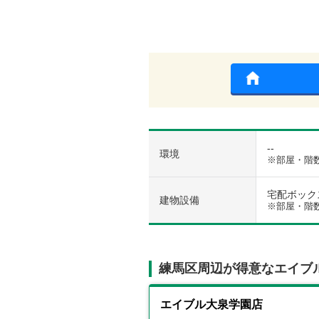
--
環境
※部屋・階
宅配ボックス 
建物設備
※部屋・階
練馬区周辺が得意なエイブ
エイブル大泉学園店