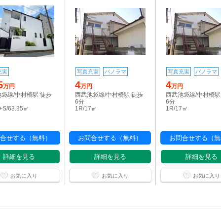
充実
写真充実
パノラマ
写真充実
パノラマ
5
4
4
万円
万円
万円
袋線/中村橋駅 徒歩
西武池袋線/中村橋駅 徒歩
西武池袋線/中村橋駅
6分
6分
+S/63.35㎡
1R/17㎡
1R/17㎡
合せする（無料）
お問合せする（無料）
お問合せする（無
詳細を見る
詳細を見る
詳細を見る
お気に入り
お気に入り
お気に入り