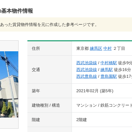
の基本物件情報
あった賃貸物件情報を元に作成した参考ページです。
住所
東京都
練馬区
中村
２丁目
西武池袋線
/
中村橋駅
徒歩9
交通
西武池袋線
/
練馬駅
徒歩16分
西武豊島線
/
豊島園駅
徒歩17
築年
2021年02月 (築5年)
建物種別 / 構造
マンション / 鉄筋コンクリー
階建
2階建