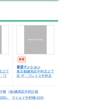
新着
賃貸マンション
北２丁
東京都練馬区中村北２丁
ツ・ワ
目 ザ・プレイス中村北
F棟
(仮)練馬区中村計画
205）
マイルド中村橋(103)