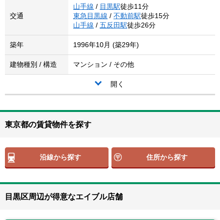
山手線
/
目黒駅
徒歩11分
交通
東急目黒線
/
不動前駅
徒歩15分
山手線
/
五反田駅
徒歩26分
築年
1996年10月 (築29年)
建物種別 / 構造
マンション / その他
開く
東京都の賃貸物件を探す
沿線から探す
住所から探す
目黒区周辺が得意なエイブル店舗