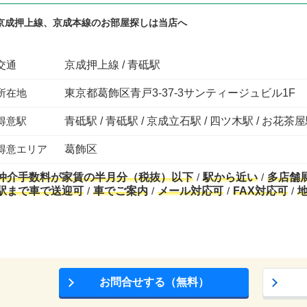
京成押上線、京成本線のお部屋探しは当店へ
交通
京成押上線 / 青砥駅
所在地
東京都葛飾区青戸3-37-3サンティージュビル1F
得意駅
青砥駅 / 青砥駅 / 京成立石駅 / 四ツ木駅 / お花茶
得意エリア
葛飾区
仲介手数料が家賃の半月分（税抜）以下
駅から近い
多店舗
駅まで車で送迎可
車でご案内
メール対応可
FAX対応可
お問合せする（無料）