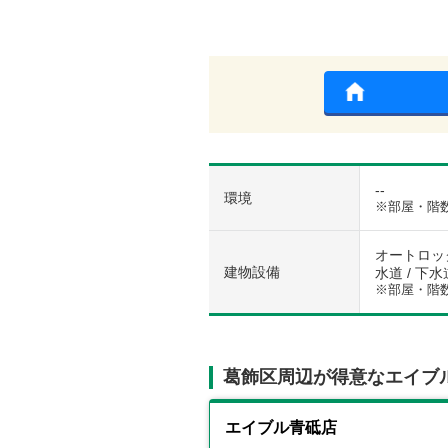
--
環境
※部屋・階
オートロック
建物設備
水道 / 下水
※部屋・階
葛飾区周辺が得意なエイブ
エイブル青砥店