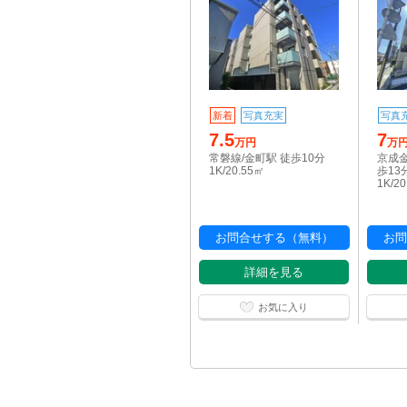
新着
写真充実
写真
7.5
7
万円
万
常磐線/金町駅 徒歩10分
京成金
1K/20.55㎡
歩13
1K/2
お問合せする（無料）
お問
詳細を見る
お気に入り