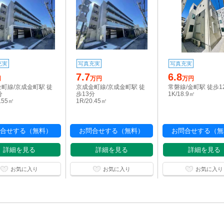
充実
写真充実
写真充実
7.7
6.8
円
万円
万円
町線/京成金町駅 徒
京成金町線/京成金町駅 徒
常磐線/金町駅 徒歩1
分
歩13分
1K/18.9㎡
0.55㎡
1R/20.45㎡
合せする（無料）
お問合せする（無料）
お問合せする（無
詳細を見る
詳細を見る
詳細を見る
お気に入り
お気に入り
お気に入り