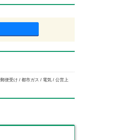
便受け / 都市ガス / 電気 / 公営上