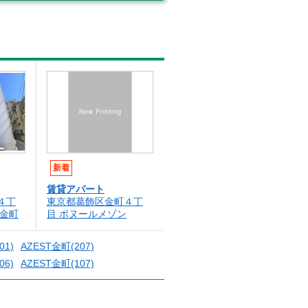
新着
賃貸アパート
４丁
東京都葛飾区金町４丁
ス金町
目 ボヌールメゾン
01)
AZEST金町(207)
06)
AZEST金町(107)