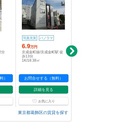
写真充実
パノラマ
写真充実
6.9
6.8
万円
万円
2分
京成金町線/京成金町駅 徒
常磐線/金町駅 徒歩12分
歩13分
1K/18.9㎡
1K/18.38㎡
料）
お問合せする（無料）
お問合せする（無料）
詳細を見る
詳細を見る
お気に入り
お気に入り
東京都葛飾区の賃貸を探す