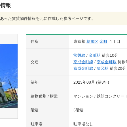
件情報
あった賃貸物件情報を元に作成した参考ページです。
住所
東京都
葛飾区
金町
４丁目
常磐線
/
金町駅
徒歩10分
交通
京成金町線
/
京成金町駅
徒歩
京成金町線
/
柴又駅
徒歩20分
築年
2023年08月 (築3年)
建物種別 / 構造
マンション / 鉄筋コンクリー
階建
5階建
駐車場
駐車場なし