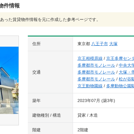
本物件情報
あった賃貸物件情報を元に作成した参考ページです。
住所
東京都
八王子市
大塚
京王相模原線
/
京王多摩セン
多摩都市モノレール
/
中央大
交通
多摩都市モノレール
/
大塚・
多摩都市モノレール
/
松が谷
京王動物園線
/
多摩動物公園
築年
2023年07月 (築3年)
建物種別 / 構造
貸家 / 木造
階建
2階建