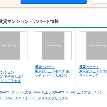
辺の賃貸マンション・アパート情報
賃貸アパート
賃貸アパート
東京都八王子市大塚 仮)
東京都八王子市大
マンション
シティハイツ大塚240
ラトリーレT
都八王子市大塚 リ
イズ八王子大塚
塚#02
プライム大塚
Kolet八王子大塚#03
Kolet八王子大塚
メゾン・
ｳﾞｪｰﾙﾋﾙｽﾞ･ｴｱﾘｰｺｰﾄ(309)
アリススプリングス