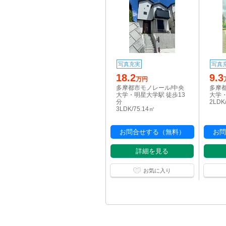
写真充実
写真
18.2
9.3
万円
多摩都市モノレール/中央
多摩
大学・明星大学駅 徒歩13
大学・
分
2LDK
3LDK/75.14㎡
お問合せする（無料）
お問
詳細を見る
お気に入り