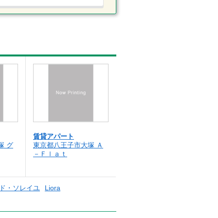
賃貸アパート
塚 グ
東京都八王子市大塚 Ａ
－Ｆｌａｔ
ド・ソレイユ
Liora