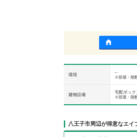
--
環境
※部屋・階
宅配ボックス 
建物設備
※部屋・階
八王子市周辺が得意なエイ