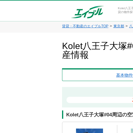
Kolet八
貸の物件探
賃貸・不動産のエイブルTOP
東京都
八
Kolet八王子大
産情報
基本物件
Kolet八王子大塚#04周辺の