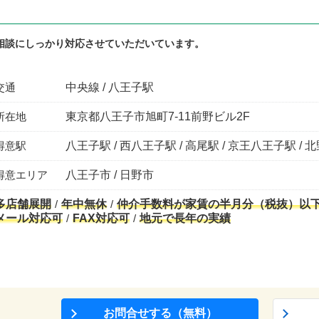
相談にしっかり対応させていただいています。
交通
中央線 / 八王子駅
所在地
東京都八王子市旭町7-11前野ビル2F
得意駅
八王子駅 / 西八王子駅 / 高尾駅 / 京王八王子駅 / 
得意エリア
八王子市 / 日野市
多店舗展開
年中無休
仲介手数料が家賃の半月分（税抜）以
メール対応可
FAX対応可
地元で長年の実績
お問合せする（無料）