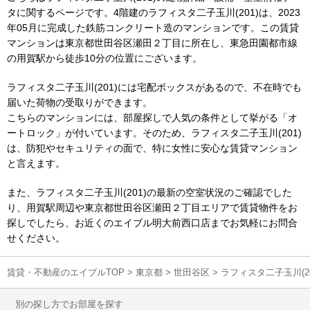
タに関するページです。4階建のラフィスタ二子玉川(201)は、2023
年05月に完成した鉄筋コンクリート造のマンションです。この賃貸
マンションは東京都世田谷区瀬田２丁目に所在し、東急田園都市線
の用賀駅から徒歩10分の位置にございます。
ラフィスタ二子玉川(201)には宅配ボックスがあるので、不在時でも
届いた荷物の受取りができます。
こちらのマンションには、部屋探しで人気の条件として挙がる「オ
ートロック」が付いています。そのため、ラフィスタ二子玉川(201)
は、防犯やセキュリティの面で、特に女性に安心な賃貸マンション
と言えます。
また、ラフィスタ二子玉川(201)の最新の空室状況のご確認でした
り、用賀駅周辺や東京都世田谷区瀬田２丁目エリアで賃貸物件をお
探しでしたら、お近くのエイブル明大前西口店までお気軽にお問合
せください。
賃貸・不動産のエイブルTOP
>
東京都
>
世田谷区
>
ラフィスタ二子玉川(2
別の探し方でお部屋を探す