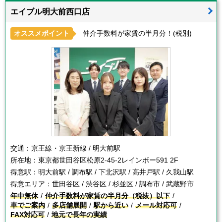
エイブル明大前西口店
オススメポイント
仲介手数料が家賃の半月分！(税別)
交通：
京王線・京王新線 / 明大前駅
所在地：
東京都世田谷区松原2-45-2レインボー591 2F
得意駅：
明大前駅 / 調布駅 / 下北沢駅 / 高井戸駅 / 久我山駅
得意エリア：
世田谷区 / 渋谷区 / 杉並区 / 調布市 / 武蔵野市
年中無休
仲介手数料が家賃の半月分（税抜）以下
車でご案内
多店舗展開
駅から近い
メール対応可
FAX対応可
地元で長年の実績