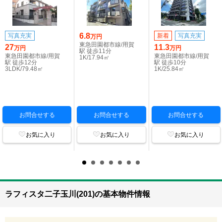
6.8
写真充実
新着
写真充実
万円
東急田園都市線/用賀
27
11.3
万円
万円
駅 徒歩11分
東急田園都市線/用賀
東急田園都市線/用賀
1K/17.94㎡
駅 徒歩12分
駅 徒歩10分
3LDK/79.48㎡
1K/25.84㎡
お問合せする
お問合せする
お問合せする
お気に入り
お気に入り
お気に入り
ラフィスタ二子玉川(201)の基本物件情報