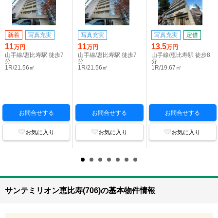
新着
写真充実
写真充実
写真充実
定借
11
11
13.5
万円
万円
万円
山手線/恵比寿駅 徒歩7
山手線/恵比寿駅 徒歩7
山手線/恵比寿駅 徒歩8
分
分
分
1R/21.56㎡
1R/21.56㎡
1R/19.67㎡
お問合せする
お問合せする
お問合せする
お気に入り
お気に入り
お気に入り
サンテミリオン恵比寿(706)の基本物件情報