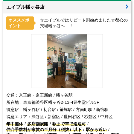
エイブル幡ヶ谷店
オススメポ
☆エイブルではリピート割始めました☆都心の
イント
穴場幡ヶ谷へ！！
交通：
京王線・京王新線 / 幡ヶ谷駅
所在地：
東京都渋谷区幡ヶ谷2-13-4豊生堂ビル3F
得意駅：
幡ヶ谷駅 / 初台駅 / 笹塚駅 / 方南町駅 / 新宿駅
得意エリア：
渋谷区 / 新宿区 / 世田谷区 / 杉並区 / 中野区
年中無休
多店舗展開
駅まで車で送迎可
仲介手数料が家賃の半月分（税抜）以下
駅から近い