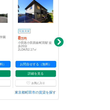
写真充実
写真充実
8
11.2
川学園
万円
万円
小田急小田原線/町田駅 徒
小田急小田原線/町田駅 徒
歩20分
歩18分
2LDK/52.17㎡
3LDK/65.21㎡
料）
お問合せする（無料）
お問合せする（無料）
詳細を見る
詳細を見る
お気に入り
お気に入り
東京都町田市の賃貸を探す