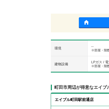
--
環境
※部屋・階
LPガス / 
建物設備
※部屋・階
町田市周辺が得意なエイブ
エイブル町田駅前通店