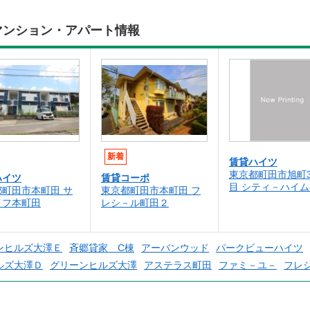
マンション・アパート情報
新着
賃貸ハイツ
東京都町田市旭町
ハイツ
賃貸コーポ
目 シティ－ハイ
都町田市本町田 サ
東京都町田市本町田 フ
イフ本町田
レシ－ル町田２
ンヒルズ大澤Ｅ
斉郷貸家 C棟
アーバンウッド
パークビューハイツ
ルズ大澤Ｄ
グリーンヒルズ大澤
アステラス町田
ファミ－ユ－
フレ