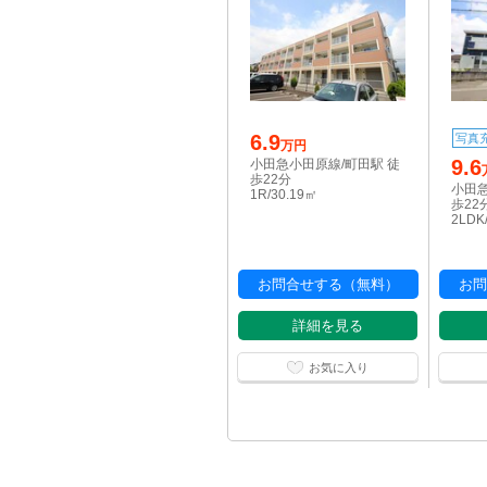
6.9
写真
万円
9.6
小田急小田原線/町田駅 徒
歩22分
小田急
1R/30.19㎡
歩22
2LDK
お問合せする（無料）
お問
詳細を見る
お気に入り