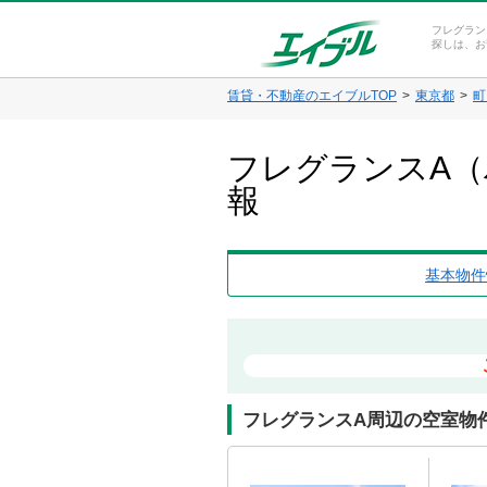
フレグラン
探しは、お
賃貸・不動産のエイブルTOP
東京都
町
フレグランスA（
報
基本物件
フレグランスA周辺の空室物