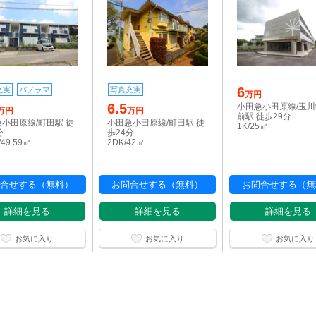
6
充実
パノラマ
写真充実
万円
6.5
小田急小田原線/玉
万円
万円
前駅 徒歩29分
小田原線/町田駅 徒
小田急小田原線/町田駅 徒
1K/25㎡
分
歩24分
/49.59㎡
2DK/42㎡
合せする（無料）
お問合せする（無料）
お問合せする（無
詳細を見る
詳細を見る
詳細を見る
お気に入り
お気に入り
お気に入り