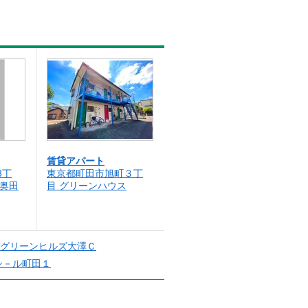
賃貸アパート
3丁
東京都町田市旭町３丁
ム奥田
目 グリーンハウス
グリーンヒルズ大澤Ｃ
シ－ル町田１