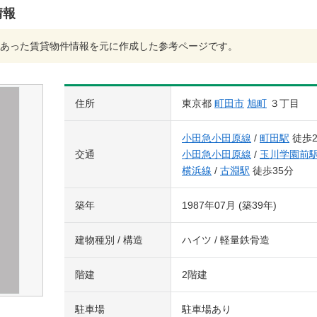
情報
あった賃貸物件情報を元に作成した参考ページです。
住所
東京都
町田市
旭町
３丁目
小田急小田原線
/
町田駅
徒歩2
交通
小田急小田原線
/
玉川学園前
横浜線
/
古淵駅
徒歩35分
築年
1987年07月 (築39年)
建物種別 / 構造
ハイツ / 軽量鉄骨造
階建
2階建
駐車場
駐車場あり