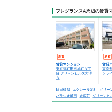
フレグランスA周辺の賃貸
新着
新着
賃貸マンション
賃貸
東京都町田市旭町３丁
東京
目 グリ－ンヒルズ大澤
ンラ
Ｂ
臼田様邸
エクレール旭町
グリー
パラシオ町田
末広荘
グリーンヒ