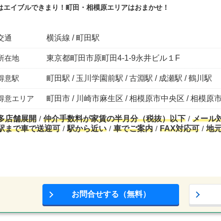
はエイブルできまり！町田・相模原エリアはおまかせ！
交通
横浜線 / 町田駅
所在地
東京都町田市原町田4-1-9永井ビル１F
得意駅
町田駅 / 玉川学園前駅 / 古淵駅 / 成瀬駅 / 鶴川駅
得意エリア
町田市 / 川崎市麻生区 / 相模原市中央区 / 相模原
多店舗展開
仲介手数料が家賃の半月分（税抜）以下
メール
駅まで車で送迎可
駅から近い
車でご案内
FAX対応可
地
お問合せする（無料）