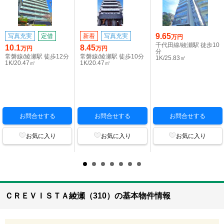
9.65
写真充実
定借
新着
写真充実
万円
千代田線/綾瀬駅 徒歩10
10.1
8.45
万円
万円
分
常磐線/綾瀬駅 徒歩12分
常磐線/綾瀬駅 徒歩10分
1K/25.83㎡
1K/20.47㎡
1K/20.47㎡
お問合せする
お問合せする
お問合せする
お気に入り
お気に入り
お気に入り
ＣＲＥＶＩＳＴＡ綾瀬（310）の基本物件情報