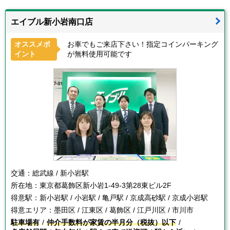
エイブル新小岩南口店
オススメポ
お車でもご来店下さい！指定コインパーキング
イント
が無料使用可能です
交通：
総武線 / 新小岩駅
所在地：
東京都葛飾区新小岩1-49-3第28東ビル2F
得意駅：
新小岩駅 / 小岩駅 / 亀戸駅 / 京成高砂駅 / 京成小岩駅
得意エリア：
墨田区 / 江東区 / 葛飾区 / 江戸川区 / 市川市
駐車場有
仲介手数料が家賃の半月分（税抜）以下