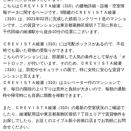
こちらはＣＲＥＶＩＳＴＡ綾瀬（310）の建物詳細・設備・空室情
報データに関するページです。9階建のＣＲＥＶＩＳＴＡ綾瀬
（310）は、2021年02月に完成した鉄筋コンクリート造のマンショ
ンです。この賃貸マンションは東京都葛飾区堀切７丁目に所在し、
千代田線の綾瀬駅から徒歩10分の位置にございます。
ＣＲＥＶＩＳＴＡ綾瀬（310）には宅配ボックスがあるので、不在
時でも届いた荷物の受取りができます。
こちらのマンションには、部屋探しで人気の条件として挙がる「オ
ートロック」が付いています。そのため、ＣＲＥＶＩＳＴＡ綾瀬
（310）は、防犯やセキュリティの面で、特に女性に安心な賃貸マ
ンションと言えます。
ＣＲＥＶＩＳＴＡ綾瀬（310）はエレベーター付のマンションで
す。毎日の階段の上り下りは意外と負担が大きいので、毎朝の通勤
時や帰宅時にも容易に階数を移動できます。
また、ＣＲＥＶＩＳＴＡ綾瀬（310）の最新の空室状況のご確認で
したり、綾瀬駅周辺や東京都葛飾区堀切７丁目エリアで賃貸物件を
お探しでしたら、お近くのエイブル新小岩南口店までお気軽にお問
合せください。