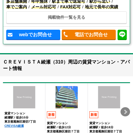
多店舗展開
年中無休
駅まで車で送迎可
駅から近い
車でご案内
メール対応可
FAX対応可
地元で長年の実績
掲載物件一覧を見る
webでお問合せ
電話でお問合せ
ＣＲＥＶＩＳＴＡ綾瀬（310）周辺の賃貸マンション・アパ
ート情報
賃貸マンション
新着
新着
綾瀬駅 / 徒歩10分
東京都葛飾区堀切7丁目
賃貸マンション
賃貸マンション
CREVISA綾瀬
綾瀬駅 / 徒歩12分
綾瀬駅 / 徒歩18分
東京都葛飾区堀切７丁目
東京都葛飾区堀切７丁目