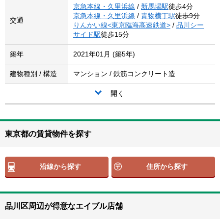
京急本線・久里浜線
/
新馬場駅
徒歩4分
京急本線・久里浜線
/
青物横丁駅
徒歩9分
交通
りんかい線<東京臨海高速鉄道>
/
品川シー
サイド駅
徒歩15分
築年
2021年01月 (築5年)
建物種別 / 構造
マンション / 鉄筋コンクリート造
開く
東京都の賃貸物件を探す
沿線から探す
住所から探す
品川区周辺が得意なエイブル店舗