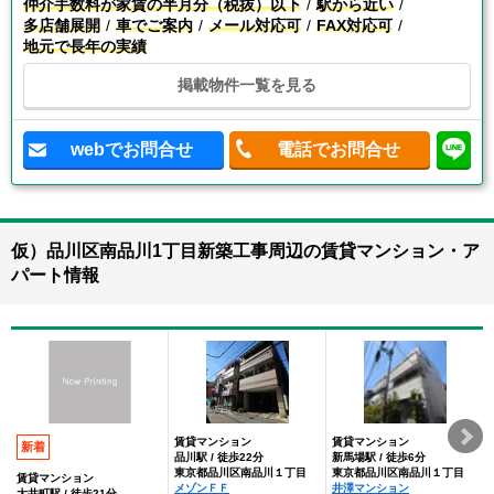
仲介手数料が家賃の半月分（税抜）以下
駅から近い
多店舗展開
車でご案内
メール対応可
FAX対応可
地元で長年の実績
掲載物件一覧を見る
webでお問合せ
電話でお問合せ
仮）品川区南品川1丁目新築工事周辺の賃貸マンション・ア
パート情報
賃貸マンション
賃貸マンション
新着
品川駅 / 徒歩22分
新馬場駅 / 徒歩6分
東京都品川区南品川１丁目
東京都品川区南品川１丁目
賃貸マンション
メゾンＦＦ
井澤マンション
大井町駅 / 徒歩21分