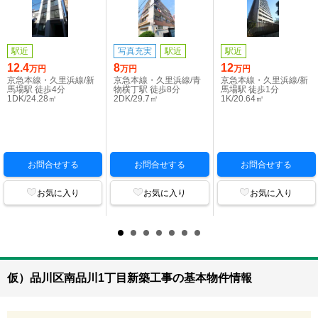
駅近
写真充実
駅近
駅近
12.4
8
12
万円
万円
万円
京急本線・久里浜線/新
京急本線・久里浜線/青
京急本線・久里浜線/新
馬場駅 徒歩4分
物横丁駅 徒歩8分
馬場駅 徒歩1分
1DK/24.28㎡
2DK/29.7㎡
1K/20.64㎡
お問合せする
お問合せする
お問合せする
お気に入り
お気に入り
お気に入り
仮）品川区南品川1丁目新築工事の基本物件情報