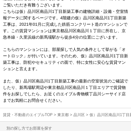
ご覧いただき有難うございます。
こちらは仮）品川区南品川1丁目新築工事の建物詳細・設備・空室情
報データに関するページです。4階建の仮）品川区南品川1丁目新築
工事は、2021年01月に完成した鉄筋コンクリート造のマンションで
す。この賃貸マンションは東京都品川区南品川１丁目に所在し、京
急本線・久里浜線の新馬場駅から徒歩4分の位置にございます。
こちらのマンションには、部屋探しで人気の条件として挙がる「オ
ートロック」が付いています。そのため、仮）品川区南品川1丁目新
築工事は、防犯やセキュリティの面で、特に女性に安心な賃貸マン
ションと言えます。
また、仮）品川区南品川1丁目新築工事の最新の空室状況のご確認で
したり、新馬場駅周辺や東京都品川区南品川１丁目エリアで賃貸物
件をお探しでしたら、お近くのエイブル青物横丁品川シーサイド店
までお気軽にお問合せください。
賃貸・不動産のエイブルTOP
>
東京都
>
品川区
>
仮）品川区南品川1丁目
別の探し方でお部屋を探す