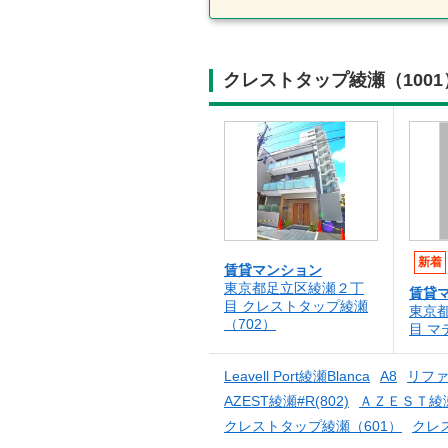
クレストタップ綾瀬（100
新着
賃貸マンション
東京都足立区綾瀬２丁
賃貸
目 クレストタップ綾瀬
東京
（702）
目 マ
Leavell Port綾瀬Blanca
A8
リフ
AZEST綾瀬#R(802)
ＡＺＥＳＴ綾
クレストタップ綾瀬（601）
クレ