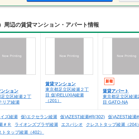
1）周辺の賃貸マンション・アパート情報
新着
賃貸マンション
東京都足立区綾瀬２丁
マンション
賃貸アパート
目 仮)RELUXIA綾瀬
都足立区綾瀬２丁
東京都足立区綾瀬
（201）
テリア綾瀬
目 GATO-NA
ァイズ綾瀬
仮)エクセラン綾瀬
仮)AZEST綾瀬#R(302)
仮)AZEST綾瀬#R
瀬＃Ｒ
ライオンズプラザ綾瀬
エスパシオ
クレストタップ綾瀬（204
ストタップ綾瀬（402）