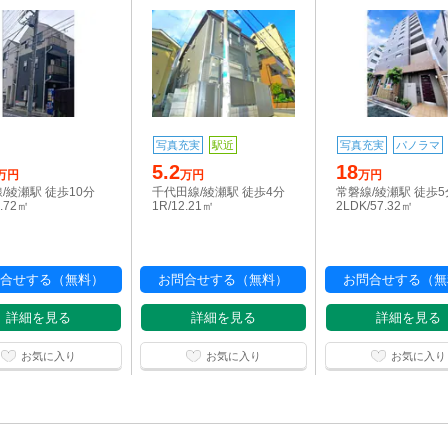
写真充実
駅近
写真充実
パノラマ
5.2
18
万円
万円
万円
/綾瀬駅 徒歩10分
千代田線/綾瀬駅 徒歩4分
常磐線/綾瀬駅 徒歩5
2.72㎡
1R/12.21㎡
2LDK/57.32㎡
合せする（無料）
お問合せする（無料）
お問合せする（無
詳細を見る
詳細を見る
詳細を見る
お気に入り
お気に入り
お気に入り