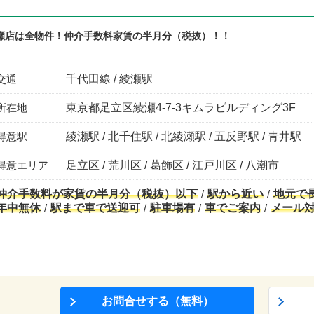
瀬店は全物件！仲介手数料家賃の半月分（税抜）！！
交通
千代田線 / 綾瀬駅
所在地
東京都足立区綾瀬4-7-3キムラビルディング3F
得意駅
綾瀬駅 / 北千住駅 / 北綾瀬駅 / 五反野駅 / 青井駅
得意エリア
足立区 / 荒川区 / 葛飾区 / 江戸川区 / 八潮市
仲介手数料が家賃の半月分（税抜）以下
駅から近い
地元で
年中無休
駅まで車で送迎可
駐車場有
車でご案内
メール
お問合せする（無料）