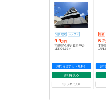
写真充実
パノラマ
新着
9.9
5.2
万円
常磐線/綾瀬駅 徒歩10分
常磐線
1DK/26.19㎡
1R/1
お問合せする（無料）
お問
詳細を見る
お気に入り