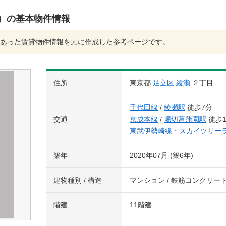
1）の基本物件情報
あった賃貸物件情報を元に作成した参考ページです。
住所
東京都
足立区
綾瀬
２丁目
千代田線
/
綾瀬駅
徒歩7分
交通
京成本線
/
堀切菖蒲園駅
徒歩1
東武伊勢崎線・スカイツリー
築年
2020年07月 (築6年)
建物種別 / 構造
マンション / 鉄筋コンクリー
階建
11階建