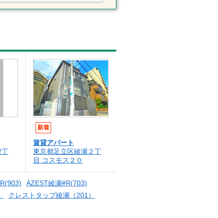
新着
賃貸アパート
2丁
東京都足立区綾瀬２丁
目 コスモス２０
(903)
AZEST綾瀬#R(703)
）
クレストタップ綾瀬（201）