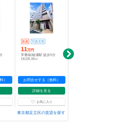
新着
写真充実
写真充実
駅近
11
18
万円
万円
分
常磐線/綾瀬駅 徒歩5分
千代田線/綾瀬駅 徒歩5分
1K/28.39㎡
2LDK/57.32㎡
料）
お問合せする（無料）
お問合せする（無料）
詳細を見る
詳細を見る
お気に入り
お気に入り
東京都足立区の賃貸を探す