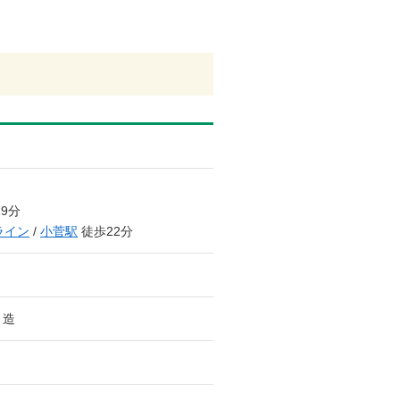
9分
ライン
/
小菅駅
徒歩22分
ト造