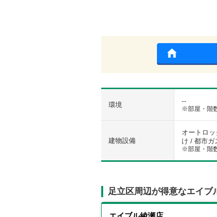
--
環境
※部屋・階
オートロック
建物設備
け / 都市ガ
※部屋・階
足立区周辺が得意なエイブ
エイブル綾瀬店