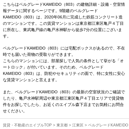
こちらはベルグレードKAMEIDO（803）の建物詳細・設備・空室情
報データに関するページです。9階建のベルグレード
KAMEIDO（803）は、2020年06月に完成した鉄筋コンクリート造
のマンションです。この賃貸マンションは東京都江東区亀戸４丁目
に所在し、東武亀戸線の亀戸水神駅から徒歩7分の位置にございま
す。
ベルグレードKAMEIDO（803）には宅配ボックスがあるので、不在
時でも届いた荷物の受取りができます。
こちらのマンションには、部屋探しで人気の条件として挙がる「オ
ートロック」が付いています。そのため、ベルグレード
KAMEIDO（803）は、防犯やセキュリティの面で、特に女性に安心
な賃貸マンションと言えます。
また、ベルグレードKAMEIDO（803）の最新の空室状況のご確認で
したり、亀戸水神駅周辺や東京都江東区亀戸４丁目エリアで賃貸物
件をお探しでしたら、お近くのエイブル森下店までお気軽にお問合
せください。
賃貸・不動産のエイブルTOP
>
東京都
>
江東区
>
ベルグレードKAMEID