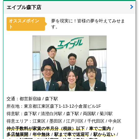
エイブル森下店
オススメポイン
夢を現実に！皆様の夢を叶えてみせま
ト
す。
交通：
都営新宿線 / 森下駅
所在地：
東京都江東区森下1-13-12小倉屋ビル1F
得意駅：
森下駅 / 清澄白河駅 / 森下駅 / 両国駅 / 菊川駅
得意エリア：
江東区 / 墨田区 / 江戸川区 / 千代田区 / 中央区
仲介手数料が家賃の半月分（税抜）以下
車でご案内
多店舗展開
年中無休
駅まで車で送迎可
駅から近い