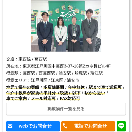
交通：
東西線 / 葛西駅
所在地：
東京都江戸川区中葛西3-37-16第2カネ長ビル4F
得意駅：
葛西駅 / 西葛西駅 / 浦安駅 / 船堀駅 / 瑞江駅
得意エリア：
江戸川区 / 江東区 / 浦安市
地元で長年の実績
多店舗展開
年中無休
駅まで車で送迎可
仲介手数料が家賃の半月分（税抜）以下
駅から近い
車でご案内
メール対応可
FAX対応可
掲載物件一覧を見る
webでお問合せ
電話でお問合せ