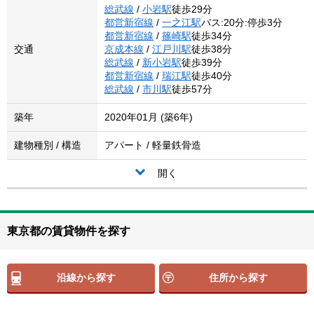
総武線
/
小岩駅
徒歩29分
都営新宿線
/
一之江駅
バス:20分:停歩3分
都営新宿線
/
篠崎駅
徒歩34分
交通
京成本線
/
江戸川駅
徒歩38分
総武線
/
新小岩駅
徒歩39分
都営新宿線
/
瑞江駅
徒歩40分
総武線
/
市川駅
徒歩57分
築年
2020年01月 (築6年)
建物種別 / 構造
アパート / 軽量鉄骨造
開く
東京都の賃貸物件を探す
沿線から探す
住所から探す