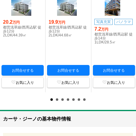
20.2
19.9
写真充実
パノラマ
万円
万円
都営浅草線/西馬込駅 徒
都営浅草線/西馬込駅 徒
7.2
万円
歩12分
歩12分
都営浅草線/西馬込駅 徒
2LDK/44.39㎡
2LDK/44.68㎡
歩14分
1LDK/28.5㎡
お問合せする
お問合せする
お問合せする
お気に入り
お気に入り
お気に入り
カーサ・ジーノの基本物件情報