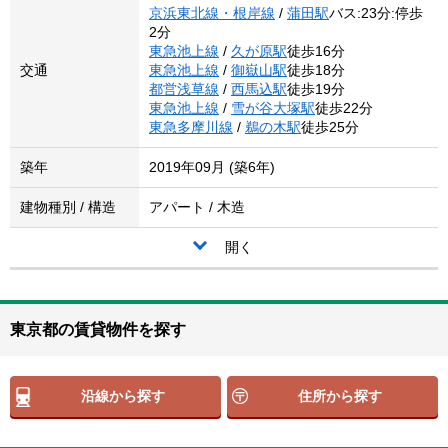
京浜東北線・根岸線
/
蒲田駅
バス:23分:停歩
2分
東急池上線
/
久が原駅
徒歩16分
交通
東急池上線
/
御嶽山駅
徒歩18分
都営浅草線
/
西馬込駅
徒歩19分
東急池上線
/
雪が谷大塚駅
徒歩22分
東急多摩川線
/
鵜の木駅
徒歩25分
築年
2019年09月 (築6年)
建物種別 / 構造
アパート / 木造
開く
東京都の賃貸物件を探す
沿線から探す
住所から探す