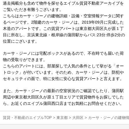
過去掲載分も含めて物件を探せるエイブル賃貸不動産アーカイブを
ご覧いただき有難うございます。
こちらはカーサ・ジーノの建物詳細・設備・空室情報データに関す
るページです。2階建のカーサ・ジーノは、2019年09月に完成した
木造のアパートです。この賃貸アパートは東京都大田区久が原１丁
目に所在し、京浜東北線・根岸線の蒲田駅からバス:23分:停歩2分の
位置にございます。
カーサ・ジーノには宅配ボックスがあるので、不在時でも届いた荷
物の受取りができます。
こちらのアパートには、部屋探しで人気の条件として挙がる「オー
トロック」が付いています。そのため、カーサ・ジーノは、防犯や
セキュリティの面で、特に女性に安心な賃貸アパートと言えます。
また、カーサ・ジーノの最新の空室状況のご確認でしたり、蒲田駅
周辺や東京都大田区久が原１丁目エリアで賃貸物件をお探しでした
ら、お近くのエイブル蒲田西口店までお気軽にお問合せください。
賃貸・不動産のエイブルTOP
>
東京都
>
大田区
>
カーサ・ジーノの建物