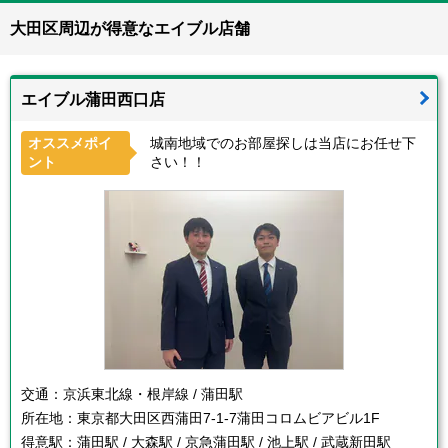
大田区周辺が得意なエイブル店舗
エイブル蒲田西口店
オススメポイ
城南地域でのお部屋探しは当店にお任せ下
ント
さい！！
交通：
京浜東北線・根岸線 / 蒲田駅
所在地：
東京都大田区西蒲田7-1-7蒲田コロムビアビル1F
得意駅：
蒲田駅 / 大森駅 / 京急蒲田駅 / 池上駅 / 武蔵新田駅