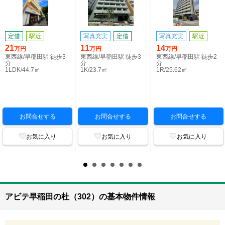
定借
駅近
写真充実
定借
写真充実
駅近
21
11
14
万円
万円
万円
東西線/早稲田駅 徒歩3
東西線/早稲田駅 徒歩3
東西線/早稲田駅 徒歩2
分
分
分
1LDK/44.7㎡
1K/23.7㎡
1R/25.62㎡
お問合せする
お問合せする
お問合せする
お気に入り
お気に入り
お気に入り
アビテ早稲田の杜（302）の基本物件情報