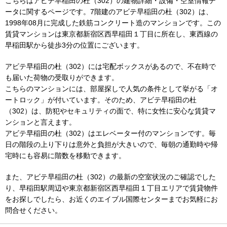
こちらはアビテ早稲田の杜（302）の建物詳細・設備・空室情報デ
ータに関するページです。7階建のアビテ早稲田の杜（302）は、
1998年08月に完成した鉄筋コンクリート造のマンションです。この
賃貸マンションは東京都新宿区西早稲田１丁目に所在し、東西線の
早稲田駅から徒歩3分の位置にございます。
アビテ早稲田の杜（302）には宅配ボックスがあるので、不在時で
も届いた荷物の受取りができます。
こちらのマンションには、部屋探しで人気の条件として挙がる「オ
ートロック」が付いています。そのため、アビテ早稲田の杜
（302）は、防犯やセキュリティの面で、特に女性に安心な賃貸マ
ンションと言えます。
アビテ早稲田の杜（302）はエレベーター付のマンションです。毎
日の階段の上り下りは意外と負担が大きいので、毎朝の通勤時や帰
宅時にも容易に階数を移動できます。
また、アビテ早稲田の杜（302）の最新の空室状況のご確認でした
り、早稲田駅周辺や東京都新宿区西早稲田１丁目エリアで賃貸物件
をお探しでしたら、お近くのエイブル国際センターまでお気軽にお
問合せください。